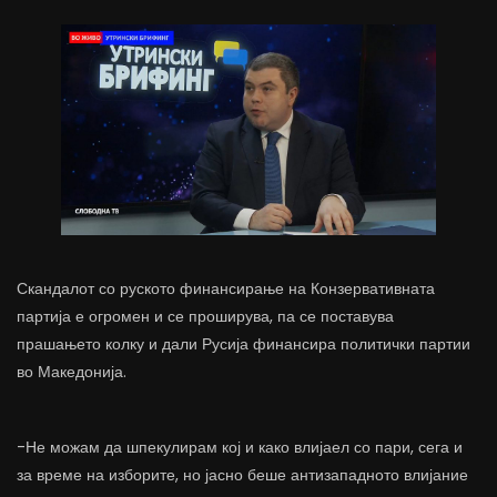
Скандалот со руското финансирање на Конзервативната
партија е огромен и се проширува, па се поставува
прашањето колку и дали Русија финансира политички партии
во Македонија.
-Не можам да шпекулирам кој и како влијаел со пари, сега и
за време на изборите, но јасно беше антизападното влијание