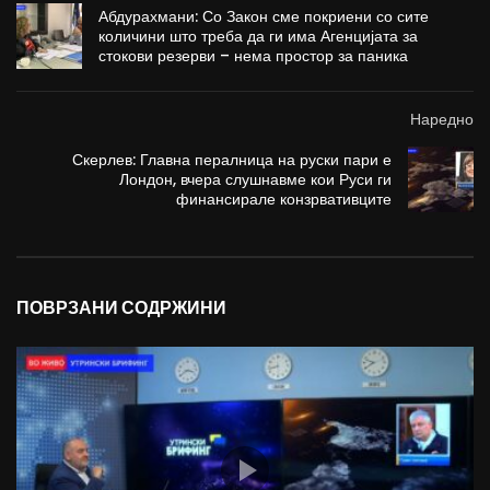
Абдурахмани: Со Закон сме покриени со сите
количини што треба да ги има Агенцијата за
стокови резерви – нема простор за паника
Наредно
Скерлев: Главна пералница на руски пари е
Лондон, вчера слушнавме кои Руси ги
финансирале конзрвативците
ПОВРЗАНИ СОДРЖИНИ