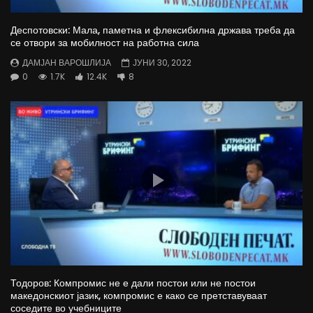
Деспотовски: Мала, паметна и флексибилна држава треба да
се отвори за мобилност на работна сила
ДАМЈАН ВАРОШЛИЈА
ЈУНИ 30, 2022
0
1.7K
12.4K
8
Тодоров: Компромис не е дали постои или не постои
македонскиот јазик, компромис е како се претставуваат
соседите во учебниците