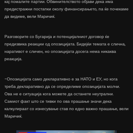
кај помалите партии. Обвинителството објави дека има
предистражни постапки околу финансирањето, па ќе почекаме
да видиме, вели Маричиќ.
Разговорите со Бугарија и потенцијалниот договор ќе
предизвика реакции од опозицијата. Бидејќи темата е слична,
наративот е сличен, но опозицијата досега нема никаква
реакција.
-Опозицијата само декларативно е за НАТО и ЕУ, но кога
треба декларативно да се определиме опозицијата молчи.
Ова не е ситуација кога можете да останете неутрални.
Самиот факт што се тивки по ова прашање значи дека
калкулираат со изнесување став по едно важно прашање, вели
Маричиќ.