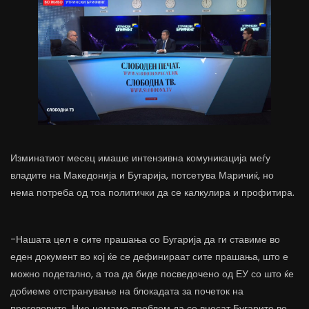
Изминатиот месец имаше интензивна комуникација меѓу
владите на Македонија и Бугарија, потсетува Маричиќ, но
нема потреба од тоа политички да се калкулира и профитира.
-Нашата цел е сите прашања со Бугарија да ги ставиме во
еден документ во кој ќе се дефинираат сите прашања, што е
можно подетално, а тоа да биде посведочено од ЕУ со што ќе
добиеме отстранување на блокадата за почеток на
преговорите. Ние немаме проблем да се внесат Бугарите во