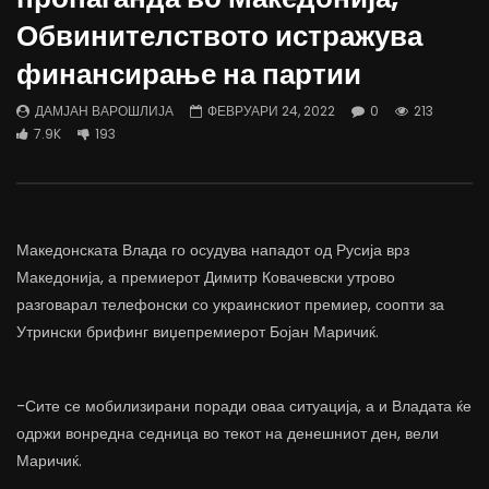
Д-р Беговиќ: Обуката на лекарите
Деспотовски: Мала, па
Обвинителството истражува
трае предолго за да дозволиме лесно
флексибилна држава тр
да го губиме стручниот кадар
отвори за мобилност н
финансирање на партии
ДАМЈАН ВАРОШЛИЈА
ДАМЈАН ВАРОШЛИЈА
ЈУНИ 30, 2022
ЈУНИ 30, 2022
ДАМЈАН ВАРОШЛИЈА
ФЕВРУАРИ 24, 2022
0
213
0
2.6K
6.9K
122
0
1.7K
12.4K
7.9K
193
Македонската Влада го осудува нападот од Русија врз
Македонија, а премиерот Димитр Ковачевски утрово
разговарал телефонски со украинскиот премиер, соопти за
Утрински брифинг виџепремиерот Бојан Маричиќ.
-Сите се мобилизирани поради оваа ситуација, а и Владата ќе
одржи вонредна седница во текот на денешниот ден, вели
Маричиќ.