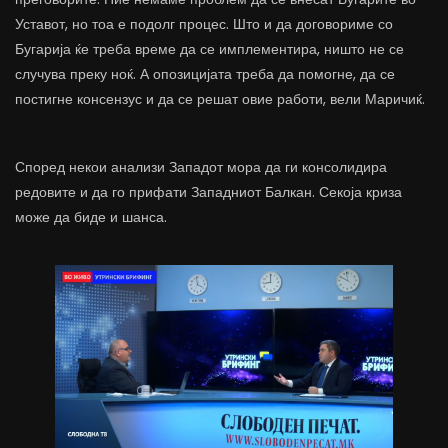
Уставот, но тоа е подолг процес. Што и да договориме со
Бугарија ќе треба време да се имплементира, ништо не се
случува преку ноќ. А опозицијата треба да помогне, да се
постигне консензус и да се решат овие работи, вели Маричиќ.
Според некои анализи Западот мора да ги консолидира
редовите и да го прифати Западниот Балкан. Секоја криза
може да биде и шанса.