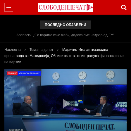
ПОСЛЕДНО ОБЈАВЕНИ
Арсовски: „Се вариме како жаби, додека сме надвор од ЕУ“
Насловна
Тема на денот
Маричиќ: Има антизападна
пропаганда во Македонија, Обвинителството истражува финансирање
на партии