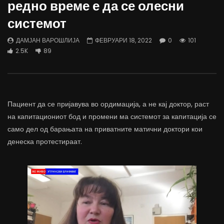
редно време е да се олесни
трае предолго за да дозволиме лесно
флексибилна држава тр
да го губиме стручниот кадар
отвори за мобилност н
системот
ДАМЈАН ВАРОШЛИЈА
ДАМЈАН ВАРОШЛИЈА
ЈУНИ 30, 2022
ЈУНИ 30, 2022
ДАМЈАН ВАРОШЛИЈА
ФЕВРУАРИ 18, 2022
0
101
0
2.6K
6.9K
122
0
1.7K
12.4K
2.5K
89
Пациент да се пријавува во ордимација, а не кај доктор, раст
на капитациониот бод и промени ма системот за капитација се
само дел од барањата на приватните матични доктори кои
денеска протестираат.