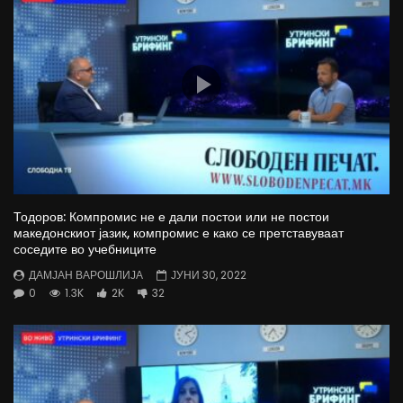
Тодоров: Компромис не е дали постои или не постои
македонскиот јазик, компромис е како се претставуваат
соседите во учебниците
ДАМЈАН ВАРОШЛИЈА
ЈУНИ 30, 2022
0
1.3K
2K
32