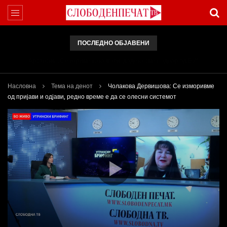
ПОСЛЕДНО ОБЈАВЕНИ
Арсовски: „Се вариме како жаби, додека сме надвор од ЕУ“
Насловна
Тема на денот
Чолакова Дервишова: Се изморивме
од пријави и одјави, редно време е да се олесни системот