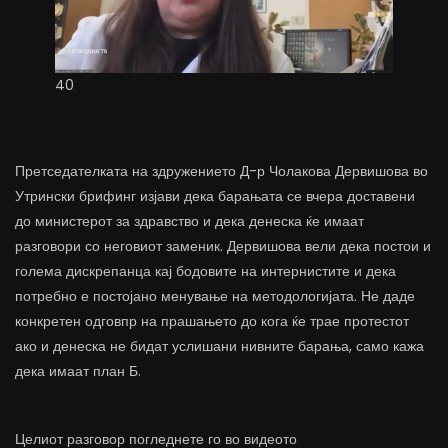
40
Претседателката на здружението Д-р Чолакова Дервишова во
Утрински брифинг изјави дека барањата се вчера доставени
до министерот за здравство и дека денеска ќе имаат
разговори со неговиот заменик. Дервишова вели дека постои и
голема дискрепанца кај бодовите на интернистите и дека
потребно е постојано менување на методологијата. Не даде
конкретен одговпр на прашањето до кога ќе трае протестот
ако и денеска не бидат услишани нивните барања, само кажа
дека имаат план Б.
Целиот разговор погледнете го во видеото