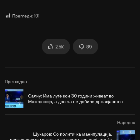
Прегледи:
101
2.5K
89
Претходно
Салиу: Има луѓе кои 30 години живеат во
Македонија, а досега не добиле државјанство
Наредно
Шукаров: Со политичка манипулација,
пензионерите можат да се свртат кон оној што ќе