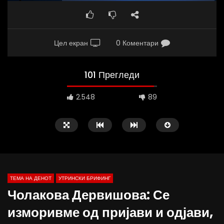
Цел екран
0 Коментари
101 Прегледи
2.548
89
ТЕМА НА ДЕНОТ
УТРИНСКИ БРИФИНГ
Чолакова Дервишова: Се
изморивме од пријави и одјави,
Д-р Беговиќ: Обуката на лекарите
Деспотовски: Мала, па