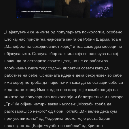
„Најактуелни се книгите од популарната психологија, особено
што кај нас пристигна најновата книга од Робин Шарма, тоа е
„Манифест на секојдневниот херој“ и тоа само два месеци по
објавувањето. Станува збор за книга која ве насочува на кој
начин да ги остварите своите цели, но не се работи за
вообичаена книга туку содржи директни совети како да
работите на себе. Основната идеја е дека секој човек во себе
има херој, но треба да најде начин како да се оствари себе си
и да стане херој. Има и еден нов жанр кој е комбинација на
книгите од популарната психологија и белетристика и наскоро
„Три“ ќе објави четири вакви наслови: „Можеби треба да
разговараш со некого“ од Лори Готлиб, „Ми велеа дека сум
пречувствителна“ од Федерика Боско, кој е доста баран
наслов, потоа „Кафе-муабет со себеси“ од Кристен