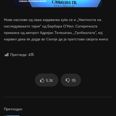
Нови наслови од оваа издавачка куќа се и „Уметноста на
наследувањето тајни“ од Барбара О’Нил. Сатиричната
приказна од авторот Адријан Телешпан, „Гробиштата“, кој
најавил дека ќе дојде во Скопје да ја претстави својата книга.
Прегледи:
415
5.3K
115
Претходно