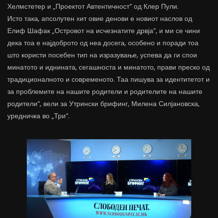
Хелмстетер и „Проектот Автентичност“ од Клер Пули.
Исто така, апсолутен хит овие денови е новиот наслов од
Елиф Шафак „Островот на исчезнатите дрвја“, и ми се чини
дека тоа е најдоброто од неа досега, особено и поради тоа
што користи посебен тип на изразување, успева да ги спои
минатото и иднината, сегашноста и минатото, прави преско од
традиционалното и современото. Таа пишува за идентитетот и
за проблемите на нашите родители и родителите на нашите
родители“, вели за Утрински брифинг, Милена Силјановска,
уредничка во „Три“.