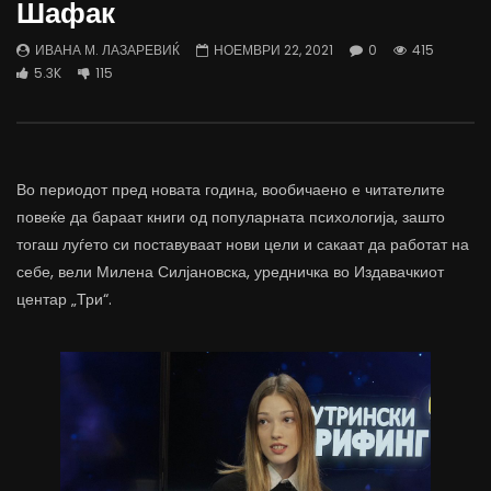
Шафак
трае предолго за да дозволиме лесно
флексибилна држава тр
да го губиме стручниот кадар
отвори за мобилност н
ИВАНА М. ЛАЗАРЕВИЌ
НОЕМВРИ 22, 2021
0
415
ДАМЈАН ВАРОШЛИЈА
ДАМЈАН ВАРОШЛИЈА
5.3K
115
ЈУНИ 30, 2022
ЈУНИ 30, 2022
0
2.6K
6.9K
122
0
1.7K
12.4K
Во периодот пред новата година, вообичаено е читателите
повеќе да бараат книги од популарната психологија, зашто
тогаш луѓето си поставуваат нови цели и сакаат да работат на
себе, вели Милена Силјановска, уредничка во Издавачкиот
центар „Три“.