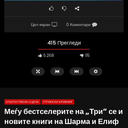
Цел екран
0 Коментари
415 Прегледи
5.268
115
ОПШТЕСТВЕНА СЦЕНА
УТРИНСКИ БРИФИНГ
Меѓу бестселерите на „Три“ се и
новите книги на Шарма и Елиф
Д-р Беговиќ: Обуката на лекарите
Деспотовски: Мала, па