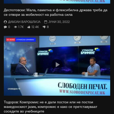
Деспотовски: Мала, паметна и флексибилна држава треба да
се отвори за мобилност на работна сила
ДАМЈАН ВАРОШЛИЈА
ЈУНИ 30, 2022
0
1.7K
12.4K
8
Тодоров: Компромис не е дали постои или не постои
македонскиот јазик, компромис е како се претставуваат
соседите во учебниците