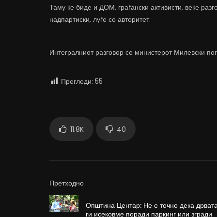
Таму ќе биде и ДОМ, граѓански активисти, веќе раз
надпартиски, луѓе со авторитет.
Интегралниот разговор со министерот Милевски пог
Прегледи:
55
11.8K
40
Претходно
Општина Центар: Не е точно дека дрват
ги исековме поради паркинг или згради