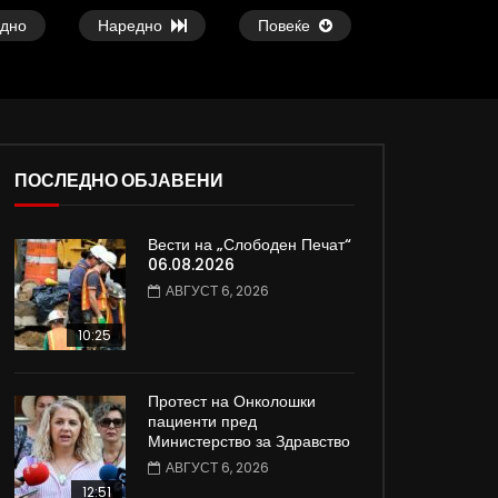
дно
Наредно
Повеќе
ПОСЛЕДНО ОБЈАВЕНИ
Вести на „Слободен Печат“
ои
Атовска од Киев, Украина: Нема
Славчо најавува сон
06.08.2026
изгледи за брзо завршување на
топло време со тем
АВГУСТ 6, 2026
војната
степени
ДАМЈАН ВАРОШЛИЈА
ДАМЈАН ВАРОШЛИЈ
10:25
ЈУНИ 30, 2022
ЈУНИ 30, 2022
0
819
3.3K
185
0
604
9.3K
Протест на Онколошки
пациенти пред
Министерство за Здравство
АВГУСТ 6, 2026
12:51