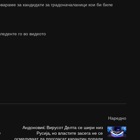
говараме за кандидати за градоначаланици кои би биле
леденте го во видеото
Наредно
Андоновиќ: Вирусот Делта се шири низ
а
Русија, но властите засега не се
осмелуваат да прогласат карантин поради