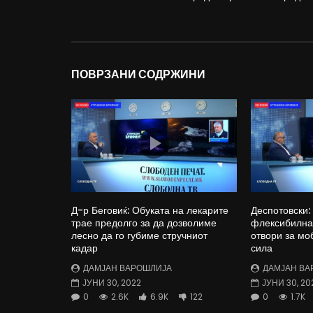
ПОВРЗАНИ СОДРЖИНИ
Д-р Беговиќ: Обуката на лекарите
Деспотовски:
трае предолго за да дозволиме
флексибилна 
лесно да го губиме стручниот
отвори за мо
кадар
сила
ДАМЈАН ВАРОШЛИЈА
ДАМЈАН ВА
ЈУНИ 30, 2022
ЈУНИ 30, 20
0
2.6K
6.9K
122
0
1.7K