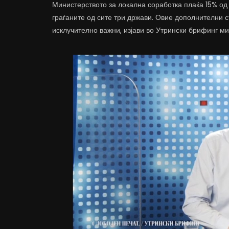
Министерството за локална соработка плаќа 15% од с
граѓаните од сите три држави. Овие дополнителни ст
исклучително важни, изјави во Утрински брифинг м