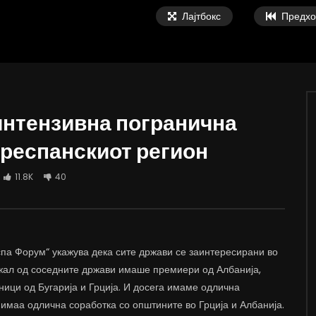
Лајтбокс
Предхо
интензивна погранична
Преспанскиот регион
ки: Мала, паметна и
Тодоров: Компромис не е дали пост
на држава треба да се
или не постои македонскиот јазик,
11.8K
40
 мобилност на работна сила
компромис е како се претставуваат
соседите во учебниците
 ВАРОШЛИЈА
ДАМЈАН ВАРОШЛИЈА
 2022
ЈУНИ 30, 2022
7K
12.4K
8
0
1.3K
2K
32
па Форум“ укажува дека сите држави се заинтересирани во
 жал од соседните држави имаше премиери од Албанија,
ници од Бугарија и Грција. И досега имаме одлична
 имаа одлична соработка со општините во Грција и Албанија.