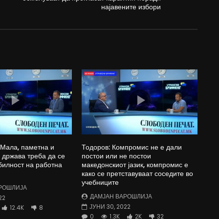
најавените избори
 Мала, паметна и
Тодоров: Компромис не е дали
држава треба да се
постои или не постои
билност на работна
македонскиот јазик, компромис е
како се претставуваат соседите во
учебниците
РОШЛИЈА
ДАМЈАН ВАРОШЛИЈА
22
ЈУНИ 30, 2022
12.4K
8
0
1.3K
2K
32