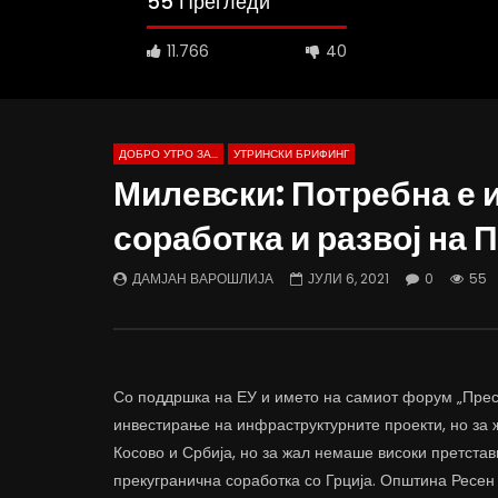
55 Прегледи
11.766
40
ДОБРО УТРО ЗА...
УТРИНСКИ БРИФИНГ
Милевски: Потребна е 
соработка и развој на 
Д-р Беговиќ: Обуката на лекарите
Деспотовс
трае предолго за да дозволиме лесно
флексибил
ДАМЈАН ВАРОШЛИЈА
ЈУЛИ 6, 2021
0
55
да го губиме стручниот кадар
отвори за
ДАМЈАН ВАРОШЛИЈА
ДАМЈАН
ЈУНИ 30, 2022
ЈУНИ 30,
0
2.6K
6.9K
122
0
1.
Со поддршка на ЕУ и името на самиот форум „Прес
инвестирање на инфраструктурните проекти, но за
Косово и Србија, но за жал немаше високи претстав
прекугранична соработка со Грција. Општина Ресен