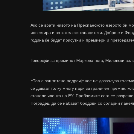
Ако се врати нивото на Преспанското езерото би мо
инвестира и во хотелски капацитети. Добро е и Фо
година ќе бидат присутни и премиери и претседател
Говорејќи за преминот Маркова нога, Милевски вели
-Тоа е заштитено подрачје кое не дозволува големи
се даваат толку многу пари за граничен премин, ког
станале членка на ЕУ. Проблемите сега се разреше
Поградец, да се набават бродови со соларни панел