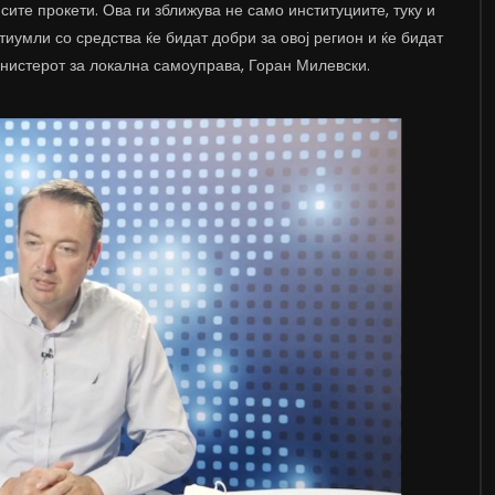
ите прокети. Ова ги зближува не само институциите, туку и
иумли со средства ќе бидат добри за овој регион и ќе бидат
инистерот за локална самоуправа, Горан Милевски.