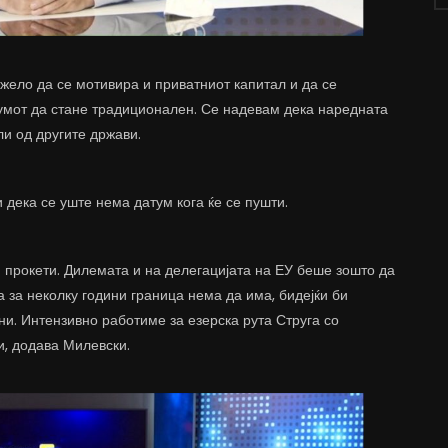
жело да се мотивира и приватниот капитал и да се
румот да стане традиционален. Се надевам дека наредната
и од другите држави.
 дека се уште нема датум кога ќе се пушти.
 прокети. Дилемата и на делегацијата на ЕУ беше зошто да
а за неколку години граница нема да има, бидејќи би
ни. Интензивно работиме за езерска рута Струга со
и, додава Милевски.