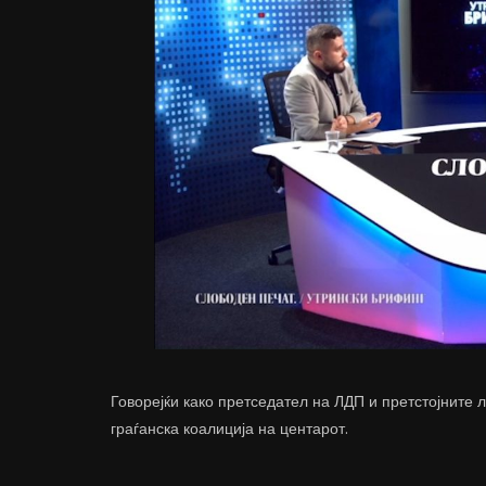
Говорејќи како претседател на ЛДП и претстојните 
граѓанска коалиција на центарот.