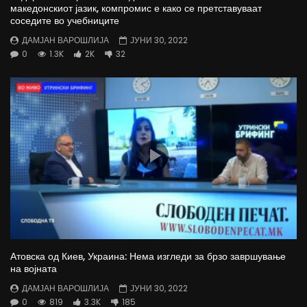
македонскиот јазик, компромис е како се претставуваат
соседите во учебниците
ДАМЈАН ВАРОШЛИЈА
ЈУНИ 30, 2022
0
1.3K
2K
32
Атовска од Киев, Украина: Нема изгледи за брзо завршување
на војната
ДАМЈАН ВАРОШЛИЈА
ЈУНИ 30, 2022
0
819
3.3K
185