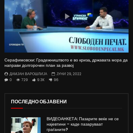
Серафимовски: Градежништвото е во криза, државата мора да
направи долгорочен план за развој
ДАМЈАН ВАРОШЛИЈА
ЈУНИ 29, 2022
0
729
9.3K
96
ПОСЛЕДНО ОБЈАВЕНИ
ВИДЕОАНКЕТА: Пазарите веќе не се
најевтини – каде пазаруваат
граѓаните?