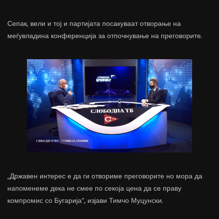
Сепак, вели и тој и партијата посакуваат отворање на
меѓувладина конференција за отпочнување на преговорите.
„Државен интерес е да ги отвориме преговорите но мора да
напоменеме дека не смее по секоја цена да се праву
компромис со Бугарија“, изјави Тимчо Муцунски.