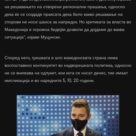
на решавањето на отворени регионални прашања, односно
дека ќе се создаде праксата дека било какво решавање на
спорови не носи шанса за напредок. Но критиката за власта во
Македонија е огромна бидејќи дозволи да дојдеме до ваква
ситуација“, изјави Муцунски.
Според него, грешката е што македонската страна нема
воспоставено континуитет во надворешната политика, односно
не се внимава на одлукит, кои кога се носат денес, тие имаат
импликација и во наредните 5, 10, 20 години.