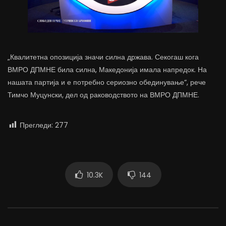
„Квалитетна опозиција значи силна држава. Секогаш кога
ВМРО ДПМНЕ била силна, Македонија имала напредок. На
нашата партија и е потребно сериозно обединување“, рече
Тимчо Муцунски, дел од раководството на ВМРО ДПМНЕ.
Прегледи:
277
10.3K
144