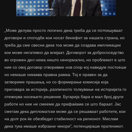
„Може делува просто логично дека треба да се потпишуваат
договори и спогодби кои носат бенефит за нашата страна, но
треба да сме свесни дека тоа може да создава импликации
кои може негативно да влијаат. Договорот за добрососедство
во огромен дел нема ништо ненормално, но проблемот е што
ние со овој договор отворивме нов спор кој навидум постоеше
но немаше никаква правна рамка. Тој е правен за да
затвориме прашања, но со формирање комисија која
преговара за историја…различното толкување на историјата го
отежнува носењето решение. Бугарија бара и мал број други
работи но ние не смееме да прифаќаме се што бараат. Јас
сметам дека дипломатски може да се решаваат работите, кои
на долг рок ќе обезбедат стабилност на регионот. Мислам
дека тука имаше избрзани чекори“, потенцираше пратеникот.