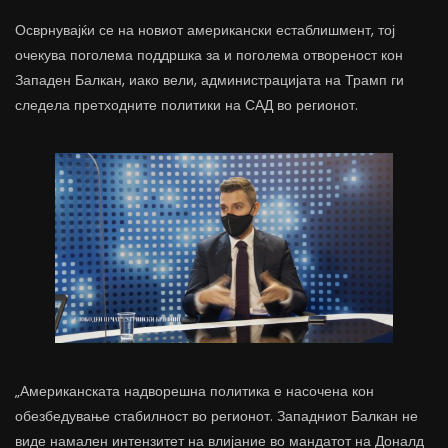
Осврнувајќи се на новиот американски естаблишмент, тој
очекува поголема поддршка за и поголема отвореност кон
Западен Балкан, иако вели, администрацијата на Трамп ги
следела претходните политики на САД во регионот.
„Американската надворешна политика е насочена кон
обезбедување стабилност во регионот. Западниот Балкан не
виде намален интензитет на влијание во мандатот на Доналд