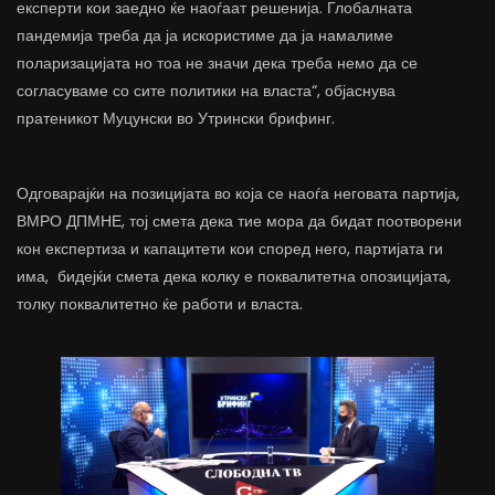
експерти кои заедно ќе наоѓаат решенија. Глобалната
пандемија треба да ја искористиме да ја намалиме
поларизацијата но тоа не значи дека треба немо да се
согласуваме со сите политики на власта“, објаснува
пратеникот Муцунски во Утрински брифинг.
Одговарајќи на позицијата во која се наоѓа неговата партија,
ВМРО ДПМНЕ, тој смета дека тие мора да бидат поотворени
кон експертиза и капацитети кои според него, партијата ги
има, бидејќи смета дека колку е поквалитетна опозицијата,
толку поквалитетно ќе работи и власта.