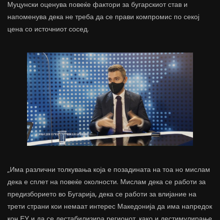
Муцунски оценува повеќе фактори за бугарскиот став и
напоменува дека не треба да се прави компромис по секој
цена со источниот сосед.
„Има различни толкувања која е позадината на тоа но мислам
дека е сплет на повеќе околности. Мислам дека се работи за
предизборието во Бугарија, дека се работи за влијание на
трети страни кои немаат интерес Македонија да има напредок
кон ЕУ и да се дестабилизира регионот, како и дестимулирање