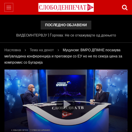
ПОСЛЕДНО ОБЈАВЕНИ
ВИДЕОИНТЕРВЈУ | Ѓоргева: Не се откажувајте од доењето
Насловна
Тема на денот
Муцунски: ВМРО ДПМНЕ посакува
меѓувладина конференција и преговори со ЕУ но не по секоја цена за
компромис со Бугарија