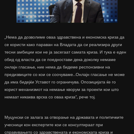
„Нема да дозволиме оваа здравствена и економска криза да
се користи како параван на Владата да си реализира други
тесни амбиции кои не ја засегаат самата криза. И тука е еден
обид од власта да се поедностави дека доколку немаме
онлајн гласање, ние нема да бидеме респонзивни на
предизвиците со кои се соочуваме…Онлајн гласање не може
да има бидејќи Уставот го ограничува. Опозицијата ќе го
корист механизмот на немање кворум за проекти кои што
немаат никаква врска со оваа криза“, рече тој.
Муцунски се залага за отворање на државата и политичките
учесници кон експертите кои се консултираат при
справувањето со здравствената и економската криза и