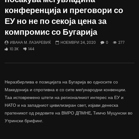
Д-р Беговиќ: Обуката на лекарите
Деспотовски: Мала, па
конференција и преговори со
трае предолго за да дозволиме лесно
флексибилна држава тр
да го губиме стручниот кадар
отвори за мобилност н
ЕУ но не по секоја цена за
ДАМЈАН ВАРОШЛИЈА
ДАМЈАН ВАРОШЛИЈА
компромис со Бугарија
ЈУНИ 30, 2022
ЈУНИ 30, 2022
0
2.6K
6.9K
122
0
1.7K
12.4K
ИВАНА М. ЛАЗАРЕВИЌ
НОЕМВРИ 24, 2020
0
277
10.3K
144
Неразбирлива е позицијата на Бугарија во односите со
Македонија и спротивна е со сите меѓународни конвенции.
Таа истовремено штети на регионалниот интерес на ЕУ и
НАТО и на западниот цивилизиран свет, изјави денеска
пратеникот од редовите на ВМРО ДПМНЕ, Тимчо Муцунски во
Утрински брифинг.