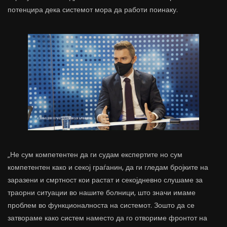
потенцира дека системот мора да работи поинаку.
„Не сум компетентен да ги судам експертите но сум
компетентен како и секој граѓанин, да ги гледам бројките на
заразени и смртност кои растат и секојдневно слушаме за
траорни ситуации во нашите болници, што значи имаме
проблем во функционалноста на системот. Зошто да се
затвораме како систем наместо да го отвориме фронтот на