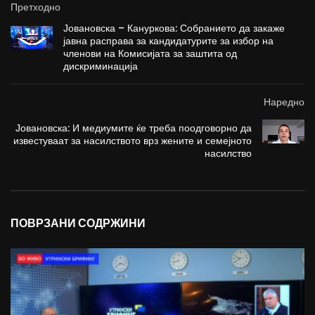
Претходно
Јовановска – Кануркова: Собранието да закаже
јавна расправа за кандидатурите за избор на
членови на Комисијата за заштита од
дискриминација
Наредно
Јовановска: И медиумите ќе треба поодговорно да
известуваат за насилството врз жените и семејното
насилство
ПОВРЗАНИ СОДРЖИНИ