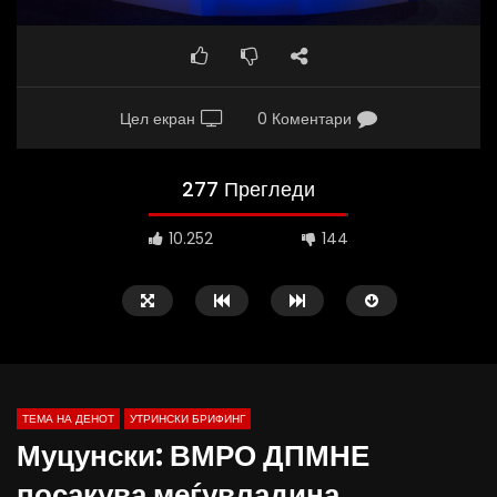
Цел екран
0 Коментари
277 Прегледи
10.252
144
ТЕМА НА ДЕНОТ
УТРИНСКИ БРИФИНГ
Муцунски: ВМРО ДПМНЕ
посакува меѓувладина