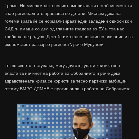
Трамп. Но мислам дека новиот американски естаблишмент ги
знае регионалните прашања во детали. Мислам дека на
голема врата ќе се нормализираат едни заладени односи кои
САД ги имаше со дел од главните градови во ЕУ и тоа нас
треба да не радува. Дека ќе има едно позитивно влијание и за
економскиот развој во регионот“, рече Муцунски.
Тој во своето гостување, меѓу другото, упати критика кон
власта за начинот на работа во Собранието и рече дека
здравствената криза се користи за тесно партиски амбиции,
оттаму ВМРО ДПМНЕ е против онлајн работа на Собранието.