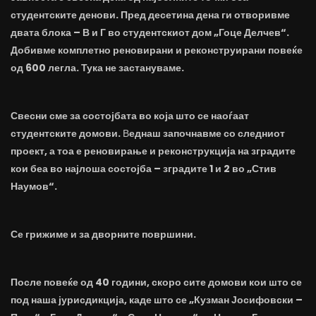
студентските денови. Пред десетина дена ги отворивме
двата блока – В и Г во студентскиот дом „Гоце Делчев“.
Добивме комплетно реновирани и реконструирани повеќе
од 600 легла. Тука не застануваме.
Свесни сме за состојбата во која што се наоѓаат
студентските домови.
В
еднаш започнавме со следниот
проект, а тоа е реновирање и реконструкција на зградите
кои беа во најлоша состојба – зградите 1 и 2 во „Стив
Наумов“.
Се грижиме и за дворните површини.
После повеќе од 40 години, скоро сите домови кои што се
под наша јурисдикција, каде што се „Кузман Јосифовски –