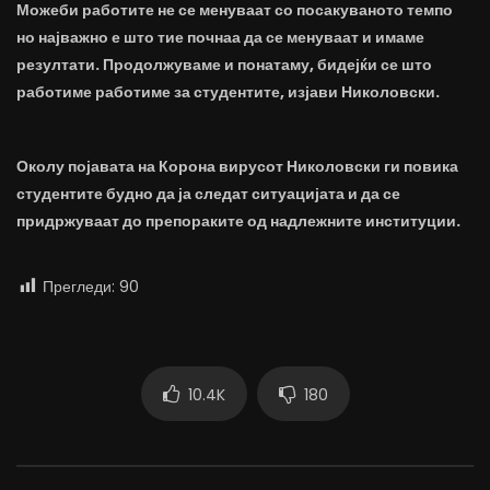
Можеби работите не се менуваат со посакуваното темпо
но најважно е што тие почнаа да се менуваат и имаме
резултати. Продолжуваме и понатаму, бидејќи се што
работиме работиме за студентите, изјави Николовски.
Околу појавата на Корона вирусот Николовски ги повика
студентите будно да ја следат ситуацијата и да се
придржуваат до препораките од надлежните институции.
Прегледи:
90
10.4K
180