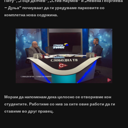
Питу“, „Гоце Делчев“, „Стив Наумов“ и „Невена Георгиева
– Дуња“ почнуваат да ги уредуваме парковите со
комплетна нова содржина.
Морам да напоменам дека целосно се отворивме кон
студентите.
Работиме со нив за сите овие работи да ги
ставиме во друг правец.