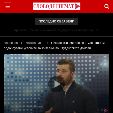
ПОСЛЕДНО ОБЈАВЕНИ
Арсовски: „Се вариме како жаби, додека сме надвор од ЕУ“
Насловна
Контрапункт
Николовски: Заедно со студентите ги
подобруваме условите за живеење во Студентските домови