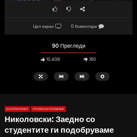
Цел екран
0 Коментари
90 Прегледи
10.408
180
КОНТРАПУНКТ
УТРИНСКИ БРИФИНГ
Николовски: Заедно со
студентите ги подобруваме
Д-р Беговиќ: Обуката на лекарите
Деспотовски: Мала, па