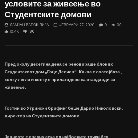
условите за живеење во
трае предолго за да дозволиме лесно
флексибилна држава тр
да го губиме стручниот кадар
отвори за мобилност н
Студентските домови
ДАМЈАН ВАРОШЛИЈА
ДАМЈАН ВАРОШЛИЈА
ЈУНИ 30, 2022
ЈУНИ 30, 2022
ДАМЈАН ВАРОШЛИЈА
ФЕВРУАРИ 27, 2020
0
90
0
2.6K
6.9K
122
0
1.7K
12.4K
10.4K
180
Пред околу десетина дена се реновираше блок во
Студентскиот дом „Гоце Делчев“. Kаква е состојбата ,
колку легла и колку е прилагодено на стандарди за
живеење.
Гостин во Утрински брифинг беше Дарио Николовски,
директор на Студентските домови.
Јавноста е свесна дека од најболните точки беа