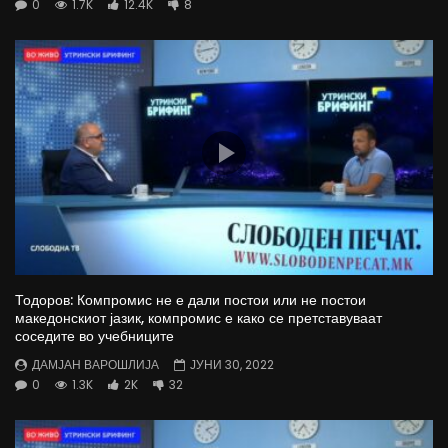
0
1.7K
12.4K
8
Тодоров: Компромис не е дали постои или не постои
македонскиот јазик, компромис е како се претставуваат
соседите во учебниците
ДАМЈАН ВАРОШЛИЈА
ЈУНИ 30, 2022
0
1.3K
2K
32