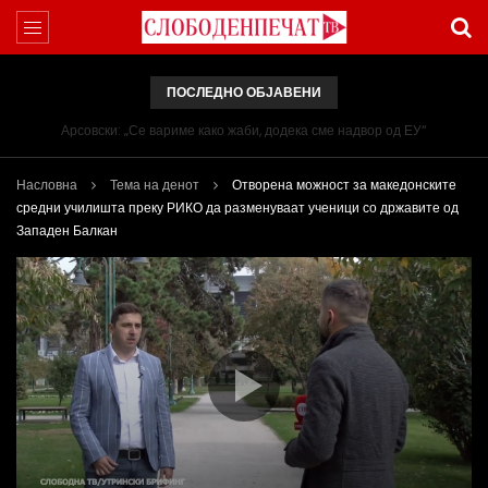
ПОСЛЕДНО ОБЈАВЕНИ
Арсовски: „Се вариме како жаби, додека сме надвор од ЕУ“
Насловна
Тема на денот
Отворена можност за македонските
средни училишта преку РИКО да разменуваат ученици со државите од
Западен Балкан