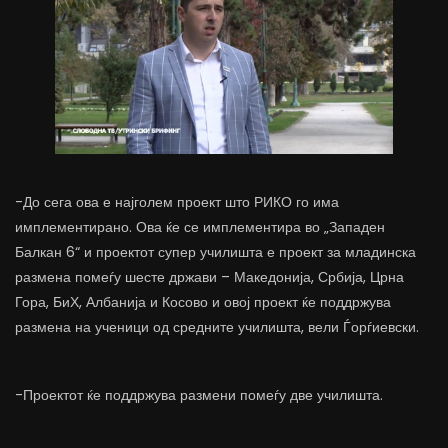
-До сега ова е најголем проект што РИКО го има
имплементирано. Ова ќе се имплементира во „Западен
Балкан 6“ и проектот супер училишта е проект за младинска
размена помеѓу шесте држави – Македонија, Србија, Црна
Гора, БиХ, Албанија и Косово и овој проект ќе поддржува
размена на ученици од средните училишта, вели Ѓорѓиевски.
-Проектот ќе поддржува размени помеѓу две училишта.