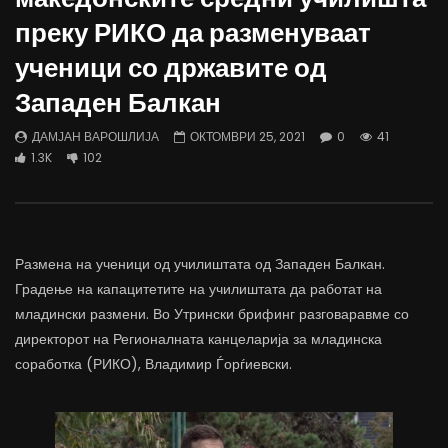
Д-р Беговиќ: Обуката на лекарите
Деспотовски: Мала, па
преку РИКО да разменуваат
трае предолго за да дозволиме лесно
флексибилна држава тр
да го губиме стручниот кадар
отвори за мобилност н
ученици со државите од
ДАМЈАН ВАРОШЛИЈА
ДАМЈАН ВАРОШЛИЈА
Западен Балкан
ЈУНИ 30, 2022
ЈУНИ 30, 2022
0
2.6K
6.9K
122
0
1.7K
12.4K
ДАМЈАН ВАРОШЛИЈА
ОКТОМВРИ 25, 2021
0
41
1.3K
102
Размена на ученици од училиштата од Западен Балкан.
Градење на капацитетите на училиштата да работат на
младински размени. Во Утрински брифинг разговаравме со
директорот на Регионалната канцеларија за младинска
соработка (РИКО), Владимир Ѓорѓиевски.