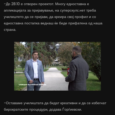
-До 28.10 е отворен проектот. Многу едноставна е
апликацијата за пријавување, на суперскулс.нет треба
училиштето да се пријави, да креира свој профил и со
едноставна постапка веднаш ќе биде прифатена од наша
страна.
-Оставаме училиштата да бидат креативни и да се избегнат
бирократските процедури, додава Ѓорѓиевски.