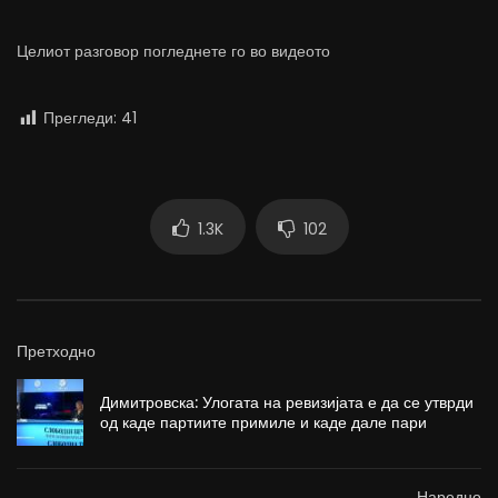
Целиот разговор погледнете го во видеото
Прегледи:
41
1.3K
102
Претходно
Димитровска: Улогата на ревизијата е да се утврди
од каде партиите примиле и каде дале пари
Наредно