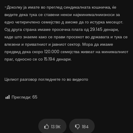
-Доколку ја имате во преглед синдикалната кошничка, ќе
видите дека тука се ставени некои најминималниизноси за
едно четиричлено семејство д аможе да го истурка месецот.
Од друга страна имаме просечна плата од 29.145 денари,
каде што знаеме како се прави просекот во државата и тука се
влезени и приватниот и јавниот сектор. Мора да имаме
предвид дека скоро 120.000 семејства живеат на минималниот
праг, односно се со 15.194 денари.
Целиот разговор погледнете го во видеото
Прегледи:
65
13.9K
184