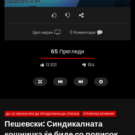
Цел екран
0 Коментари
65 Прегледи
13.931
184
ДА СЕ МИЈАМ ИЛИ ДА ПРОДОЛЖАМ ДА СПИЈАМ
УТРИНСКИ БРИФИНГ
Пешевски: Синдикалната
кошничка ќе биде со повисок