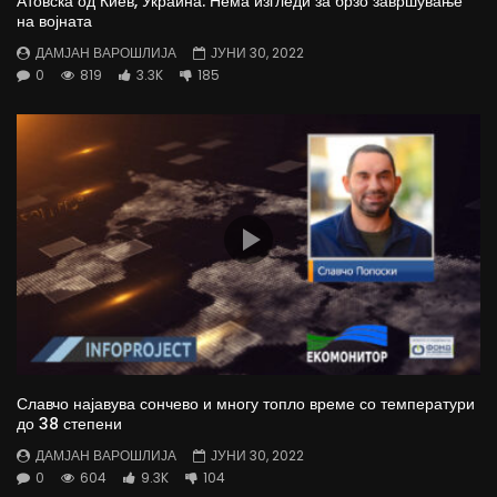
Атовска од Киев, Украина: Нема изгледи за брзо завршување
на војната
ДАМЈАН ВАРОШЛИЈА
ЈУНИ 30, 2022
0
819
3.3K
185
Славчо најавува сончево и многу топло време со температури
до 38 степени
ДАМЈАН ВАРОШЛИЈА
ЈУНИ 30, 2022
0
604
9.3K
104