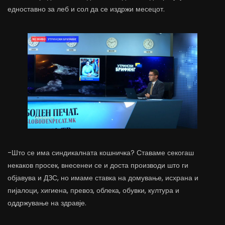
едноставно за леб и сол да се издржи месецот.
-Што се има синдикалната кошничка? Ставаме секогаш
некаков просек, внесенеи се и доста производи што ги
објавува и ДЗС, но имаме ставка на домување, исхрана и
пијалоци, хигиена, превоз, облека, обувки, култура и
оддржување на здравје.