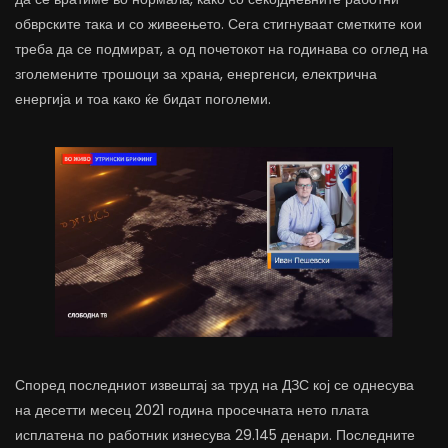
обврските така и со живеењето. Сега стигнуваат сметките кои
треба да се подмират, а од почетокот на годинава со оглед на
зголемените трошоци за храна, енергенси, електрична
енергија и тоа како ќе бидат поголеми.
Според последниот извештај за труд на ДЗС кој се однесува
на десетти месец 2021 година просечната нето плата
исплатена по работник изнесува 29.145 денари. Последните