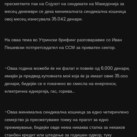
пресметките пак на Сојузот на синдикати на Македонија за
месец декември се дека минималната синдикална кошница
овој месец изнесувала 35.042 денари.
На оваа тема во Утрински брифинг разговаравме со Иван
Пешевски потпретседател на ССМ за приватен сектор.
-Оваа година можеби ќе ни фалат и повеќе од 6.000 денари,
имајќи ја предвид куповната моќ која ќе ја имаат овие 35.ооо
денари, бидејќи се е покачено во смисла на енергенси,
електрична еднергија, гас, горива…
-Оваа минимална синдикална кошница за едно четиричлено
семејство ја пресметуваме токму на прагот за едно
преживување, бидејќи овде нема никаква стапка за некаков
станбен кредит или штедење за годишен одмор, туку