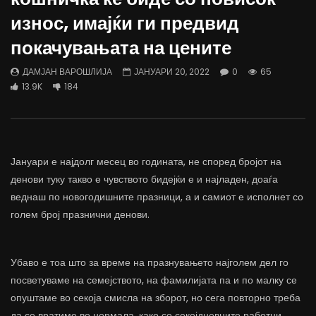
Д-р Беговиќ: Обуката на лекарите
Деспотовски: Мала, па
износ, имајќи ги предвид
трае предолго за да дозволиме лесно
флексибилна држава тр
да го губиме стручниот кадар
отвори за мобилност н
покачувањата на цените
ДАМЈАН ВАРОШЛИЈА
ДАМЈАН ВАРОШЛИЈА
ЈУНИ 30, 2022
ЈУНИ 30, 2022
ДАМЈАН ВАРОШЛИЈА
ЈАНУАРИ 20, 2022
0
65
0
2.6K
6.9K
122
0
1.7K
12.4K
13.9K
184
Јануари е најдолг месец во годината, не според бројот на
денови туку такво е чувството бидејќи е и најладен, доаѓа
веднаш по новогодишните празници, а и самиот е исполнет со
голем број празнични денови.
Убаво е тоа што за време на празнувањето најголем дел го
посветуваме на семејството, на фамилијата па и по малку се
опуштаме во секоја смисла на зборот, но сега повторно треба
да се вратиме во нормала, како со секојдневните работни