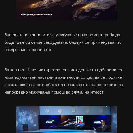
Знаењата и вештините за укажување прва помош треба да
бидат дел од сечие секојдневие, бидејќи се применуваат во
секој сегмент во животот.
За таа цел Црвениот крст денешниот ден ќе го одбележи со
низа едукативни настани и активности со цел да се подигне
јавната свест за потребата од познавањето на вештините за
непосредно укажување помош во случај на итност.