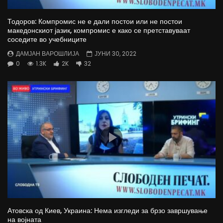
Тодоров: Компромис не е дали постои или не постои
македонскиот јазик, компромис е како се претставуваат
соседите во учебниците
ДАМЈАН ВАРОШЛИЈА
ЈУНИ 30, 2022
0
1.3K
2K
32
Атовска од Киев, Украина: Нема изгледи за брзо завршување
на војната