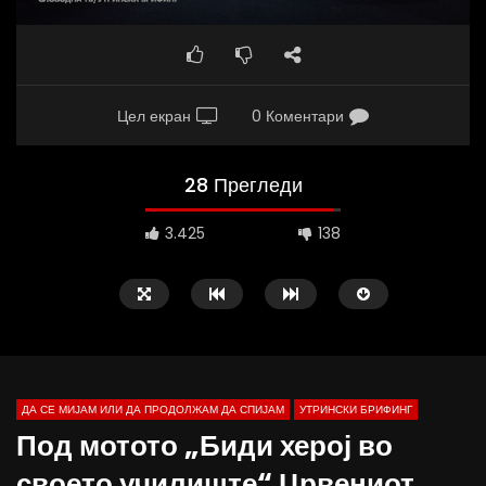
Цел екран
0 Коментари
28 Прегледи
3.425
138
ДА СЕ МИЈАМ ИЛИ ДА ПРОДОЛЖАМ ДА СПИЈАМ
УТРИНСКИ БРИФИНГ
Под мотото „Биди херој во
своето училиште“ Црвениот