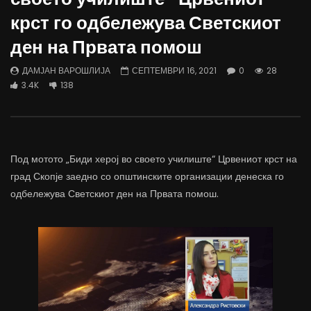
Д-р Беговиќ: Обуката на лекарите
Деспотовски: Мала, па
крст го одбележува Светскиот
трае предолго за да дозволиме лесно
флексибилна држава тр
да го губиме стручниот кадар
отвори за мобилност н
ден на Првата помош
ДАМЈАН ВАРОШЛИЈА
ДАМЈАН ВАРОШЛИЈА
ЈУНИ 30, 2022
ЈУНИ 30, 2022
ДАМЈАН ВАРОШЛИЈА
СЕПТЕМВРИ 16, 2021
0
28
0
2.6K
6.9K
122
0
1.7K
12.4K
3.4K
138
Под мотото „Биди херој во своето училиште“ Црвениот крст на
град Скопје заедно со општинските организации денеска го
одбележува Светскиот ден на Првата помош.