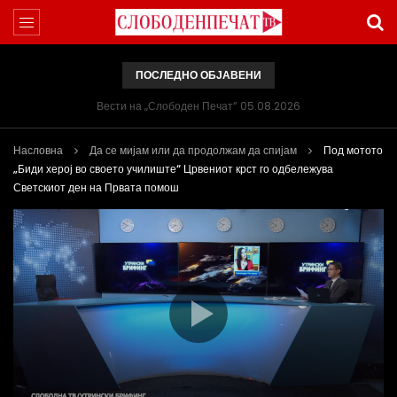
ПОСЛЕДНО ОБЈАВЕНИ
Вести на „Слободен Печат“ 05.08.2026
Насловна
Да се мијам или да продолжам да спијам
Под мотото
„Биди херој во своето училиште“ Црвениот крст го одбележува
Светскиот ден на Првата помош