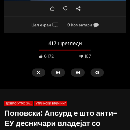
Цел екран
0 Коментари
417 Прегледи
6.172
167
ДОБРО УТРО ЗА...
УТРИНСКИ БРИФИНГ
Поповски: Апсурд е што анти-
ЕУ десничари владејат со
Д-р Беговиќ: Обуката на лекарите
Деспотовски: Мала, па