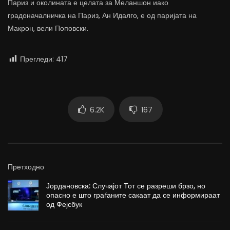
Париз и околината е целата за Меланшон иако
градоначалничка на Париз, Ан Идалго, е од паријата на
Макрон, вели Поповски.
Прегледи:
417
6.2K
167
Претходно
Јордановска: Случајот Тот се разреши брзо, но
опасно е што граѓаните сакаат да се информираат
од Фејсбук