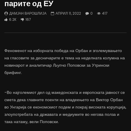
парите од ЕУ
трае предолго за да дозволиме лесно
флексибилна држава тр
да го губиме стручниот кадар
отвори за мобилност н
ДАМЈАН ВАРОШЛИЈА
АПРИЛ 11, 2022
0
417
ДАМЈАН ВАРОШЛИЈА
ДАМЈАН ВАРОШЛИЈА
6.2K
167
ЈУНИ 30, 2022
ЈУНИ 30, 2022
0
2.6K
6.9K
122
0
1.7K
12.4K
Феноменот на изборната победа на Орбан и зголемувањето
на гласовите за десничарите е тема на неделната колумна на
новинарот и аналитичар Љупчо Поповски за Утрински
брифинг.
-Во најголемиот дел од македонската и европската јавност се
смета дека главните поенти на владеењето на Виктор Орбан
во Унгарија се економскиот подем и покрај високата корупција,
злоупотребата на државата и медиумите во негова полза и
така натаму, вели Поповски.