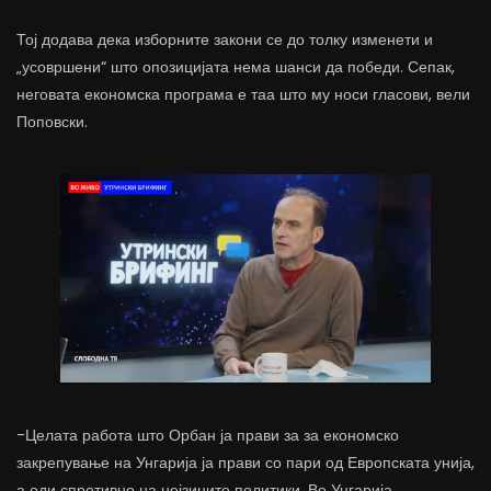
Тој додава дека изборните закони се до толку изменети и
„усовршени“ што опозицијата нема шанси да победи. Сепак,
неговата економска програма е таа што му носи гласови, вели
Поповски.
-Целата работа што Орбан ја прави за за економско
закрепување на Унгарија ја прави со пари од Европската унија,
а оди спротивно на нејзините политики. Во Унгарија