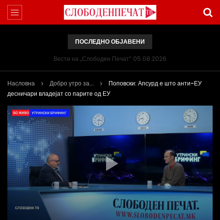
ПОСЛЕДНО ОБЈАВЕНИ
Вести на „Слободен Печат“ 05.08.2026
Насловна
Добро утро за...
Поповски: Апсурд е што анти-ЕУ
десничари владејат со парите од ЕУ