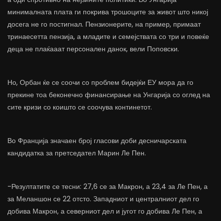
минималната плата ги покрива трошоците за живот што никој
досега не го постигнал. Пензионерите, на пример, примаат
тринаесетта пензија, а младите и семејствата со три и повеќе
деца не плаќааат персонален данок, вели Поповски.
Но, Орбан ќе се соочи со проблем бидејќи ЕУ мора да го
прекине тоа беконечно финансирање на Унгарија со оглед на
сите кризи со коишто се соочува континетот.
Во Франција значаен број гласови доби десничарската
кандидатка за претседател Марин Ле Пен.
-Резултатите се тесни: 27,6 се за Макрон, а 23,4 за Ле Пен, а
за Меланшон се 22 отсто. Западниот и централниот дел го
добива Макрон, а северниот дел и југот го добива Ле Пен, а