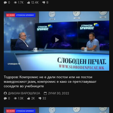
0
1.7K
12.4K
8
Тодоров: Компромис не е дали постои или не постои
македонскиот јазик, компромис е како се претставуваат
соседите во учебниците
ДАМЈАН ВАРОШЛИЈА
ЈУНИ 30, 2022
0
1.3K
2K
32