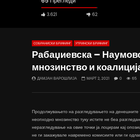
65 Прегледи
3.621
62
СОБРАНИСКИ БРИФИНГ
УТРИНСКИ БРИФИНГ
Рабаџиевска – Наумов
мнозинство и коалициј
Д-р Беговиќ: Обуката на лекарите
Деспотовс
трае предолго за да дозволиме лесно
флексибил
ДАМЈАН ВАРОШЛИЈА
МАРТ 2, 2021
0
65
да го губиме стручниот кадар
отвори за
ДАМЈАН ВАРОШЛИЈА
ДАМЈАН
ЈУНИ 30, 2022
ЈУНИ 30,
0
2.6K
6.9K
122
0
1.
Продолжувањето на разгледувањето на денешните т
неопходно мнозинство туку истите не беа разгледан
неразгледување на овие точки ја лоцирам кај опози
не ги закажувале навремено комисиите или ги одла