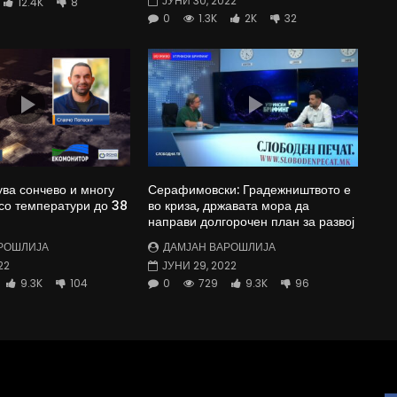
ЈУНИ 30, 2022
12.4K
8
0
1.3K
2K
32
ува сончево и многу
Серафимовски: Градежништвото е
со температури до 38
во криза, државата мора да
направи долгорочен план за развој
РОШЛИЈА
ДАМЈАН ВАРОШЛИЈА
22
ЈУНИ 29, 2022
9.3K
104
0
729
9.3K
96