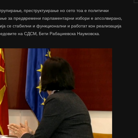
рупирање, преструктуирање но сето тоа е политички
шање за предвремени парламентарни избори е апсолвирано,
ја се стабилни и функционални и работат кон реализација
 редовите на СДСМ, Бети Рабаџиевска Наумовска.