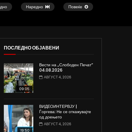
дно
Наредно
Повеќе
ПОСЛЕДНО ОБЈАВЕНИ
Вести на „Слободен Печат“
ои
Атовска од Киев, Украина: Нема
Славчо најавува сон
04.08.2026
изгледи за брзо завршување на
топло време со тем
АВГУСТ 4, 2026
војната
степени
ДАМЈАН ВАРОШЛИЈА
ДАМЈАН ВАРОШЛИЈ
09:05
ЈУНИ 30, 2022
ЈУНИ 30, 2022
0
819
3.3K
185
0
604
9.3K
ВИДЕОИНТЕРВЈУ |
Ѓоргева: Не се откажувајте
од доењето
АВГУСТ 4, 2026
19:50