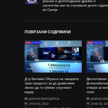
реални и долгогодишни дразби и
насилства кои се случувале долги годин
во Скопје
ПОВРЗАНИ СОДРЖИНИ
Д-р Беговиќ: Обуката на лекарите
Деспотовски:
трае предолго за да дозволиме
флексибилна 
лесно да го губиме стручниот
отвори за мо
кадар
сила
ДАМЈАН ВАРОШЛИЈА
ДАМЈАН ВА
ЈУНИ 30, 2022
ЈУНИ 30, 20