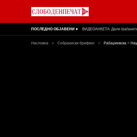
ПОСЛЕДНО ОБЈАВЕНИ
Вести на „Слободен Печат“ 31
Насловна
Собраниски брифинг
Рабаџиевска – Нау