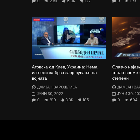
0
2.6K
6.9K
122
0
1.7K
Атовска од Киев, Украина: Нема
Славчо најав
изгледи за брзо завршување на
топло време 
војната
степени
ДАМЈАН ВАРОШЛИЈА
ДАМЈАН ВА
ЈУНИ 30, 2022
ЈУНИ 30, 20
0
819
3.3K
185
0
604