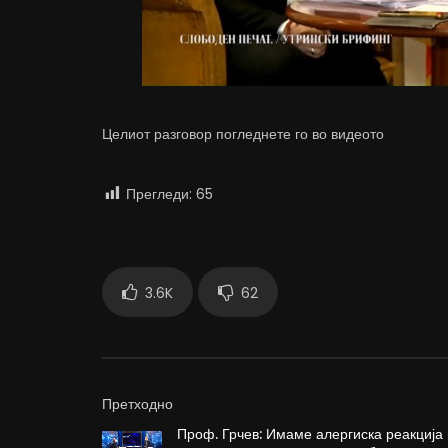
Целиот разговор погледнете го во видеото
Прегледи:
65
3.6K
62
Претходно
Проф. Грчев: Имаме алергиска реакција