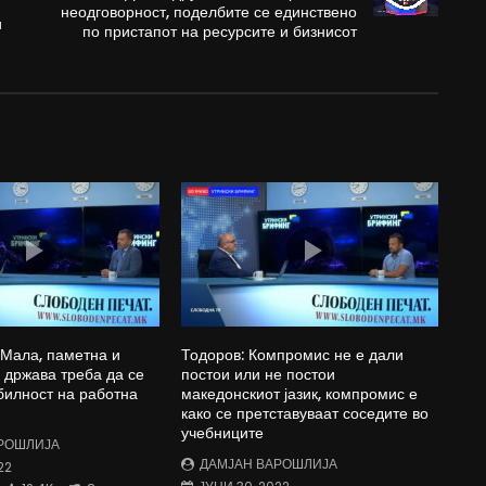
неодговорност, поделбите се единствено
и
по пристапот на ресурсите и бизнисот
 Мала, паметна и
Тодоров: Компромис не е дали
држава треба да се
постои или не постои
билност на работна
македонскиот јазик, компромис е
како се претставуваат соседите во
учебниците
РОШЛИЈА
ДАМЈАН ВАРОШЛИЈА
22