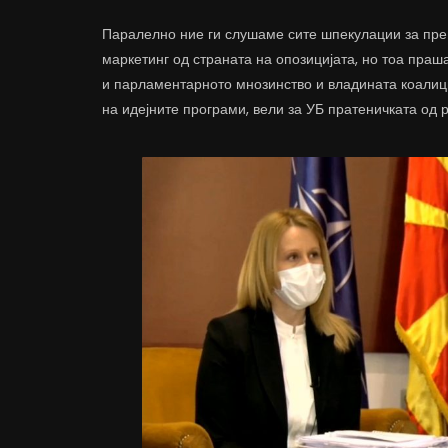
Паралелно ние ги слушаме сите шпекулации за прег
маркетинг од страната на опозицијата, но тоа пра
и парламентарното мнозинство и владината коалици
на идејните програми, вели за УБ пратеничката од