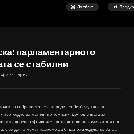
Лајтбокс
Предхо
ска: парламентарното
ата се стабилни
ки: Мала, паметна и
Тодоров: Компромис не е дали пост
на држава треба да се
или не постои македонскиот јазик,
3.6K
62
 мобилност на работна сила
компромис е како се претставуваат
соседите во учебниците
 ВАРОШЛИЈА
ДАМЈАН ВАРОШЛИЈА
 2022
ЈУНИ 30, 2022
7K
12.4K
8
0
1.3K
2K
32
очки во собранието не е поради необезбедување на
и претходно во матичните комисии. Дел од вината за
цијата односно кај нивните претседатели на комисии кои што
гале за да не может навреме да бидат разгледувани. Затоа