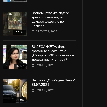
Вознемирувачко видео:
крвничко тепање, го
удираат додека е во
несвест
АВГУСТ 3, 2026
00:34
ВИДЕОАНКЕТА: Дали
граѓаните знаат што е
„Скопје 2028“ и како ќе се
трошат нивните пари?
ЈУЛИ 31, 2026
02:57
Вести на „Слободен Печат“
31.07.2026
ЈУЛИ 31, 2026
08:06