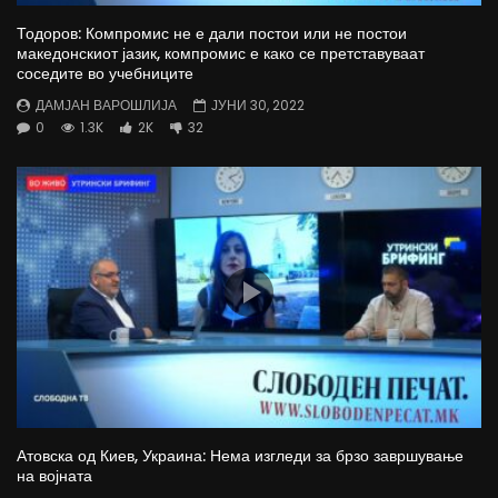
Тодоров: Компромис не е дали постои или не постои
македонскиот јазик, компромис е како се претставуваат
соседите во учебниците
ДАМЈАН ВАРОШЛИЈА
ЈУНИ 30, 2022
0
1.3K
2K
32
Атовска од Киев, Украина: Нема изгледи за брзо завршување
на војната