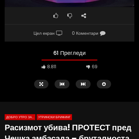
Цел екран
0 Коментари
61 Прегледи
8.811
69
ДОБРО УТРО ЗА...
УТРИНСКИ БРИФИНГ
Расизмот убива! ПРОТЕСТ пред
Чешка амбасада – бруталноста