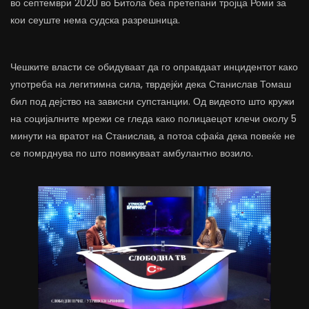
во септември 2020 во Битола беа претепани тројца Роми за
кои сеуште нема судска разрешница.
Чешките власти се обидуваат да го оправдаат инцидентот како
употреба на легитимна сила, тврдејќи дека Станислав Томаш
бил под дејство на зависни супстанции. Од видеото што кружи
на социјалните мрежи се гледа како полицаецот клечи околу 5
минути на вратот на Станислав, а потоа сфаќа дека повеќе не
се помрднува по што повикуваат амбулантно возило.