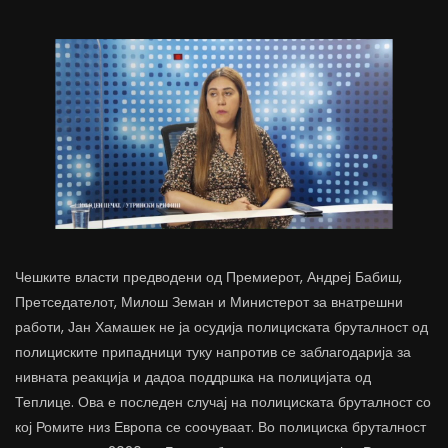
Чешките власти предводени од Премиерот, Андреј Бабиш,
Претседателот, Милош Земан и Министерот за внатрешни
работи, Јан Хамашек не ја осудија полициската бруталност од
полициските припадници туку напротив се заблагодарија за
нивната реакција и дадоа поддршка на полицијата од
Теплице. Ова е последен случај на полициската бруталност со
кој Ромите низ Европа се соочуваат. Во полициска бруталност