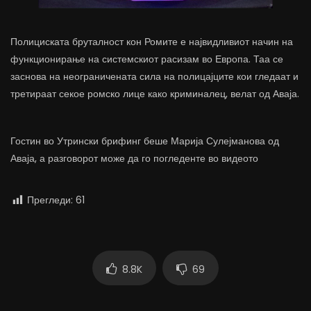
Полициската бруталност кон Ромите е највидливиот начин на
функционирање на системскиот расизам во Европа. Таа се
заснова на неограничената сила на полицајците кои гледаат и
третираат секое ромско лице како криминалец, велат од Аваја.
Гостин во Утрински брифинг беше Марија Сулејманова од
Аваја, а разговорот може да го погледенте во видеото
Прегледи:
61
8.8K
69