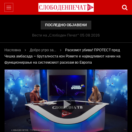
ПОСЛЕДНО ОБЈАВЕНИ
Вести на „Слободен Печат“ 05.08.2026
Насловна
Добро утро за...
Расизмот убива! ПРОТЕСТ пред
Чешка амбасада – бруталноста кон Ромите е највидливиот начин на
функционирање на системскиот расизам во Европа