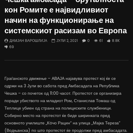
Д-р Беговиќ: Обуката на лекарите
Деспотовски: Мала, па
кон Ромите е највидливиот
трае предолго за да дозволиме лесно
флексибилна држава тр
да го губиме стручниот кадар
отвори за мобилност н
начин на функционирање на
ДАМЈАН ВАРОШЛИЈА
ДАМЈАН ВАРОШЛИЈА
системскиот расизам во Европа
ЈУНИ 30, 2022
ЈУНИ 30, 2022
0
2.6K
6.9K
122
0
1.7K
12.4K
ДАМЈАН ВАРОШЛИЈА
ЈУЛИ 2, 2021
0
61
8.8K
69
Граѓанското движење – АВАЈА најавува протест кој ќе се
одржи на 3 Јули во сабота пред Амбасадата на Република
Чешка – со почеток од 11:00 часот. Протестот се организира
поради убиството на младиот Ром, Станислав Томаш од
Теплице убиен од страна на полициските службеници.
Собирно место на протестот ќе биде ширинката пред
основното училиште „Koчо Рацин“ на улица „Мајка Тереза”
(Водњанска) по што протестот ќе продолжи пред амбасадата.