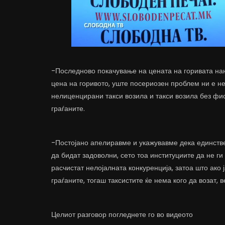
-Последново покачување на цената на горивата нан
цена на горивото, уште посериозен проблем ни е не
нелиценцирани такси возила и такси возила без фи
граѓаните.
-Постојано апелиравме и укажувавме дека единстве
да бидат задоволни, сето тоа институциите да не ги
расчистат нелојалната конкуренција, затоа што ако 
граѓаните, тогаш таксистите ќе нема кого да возат, 
Целиот разговор погледнете го во видеото