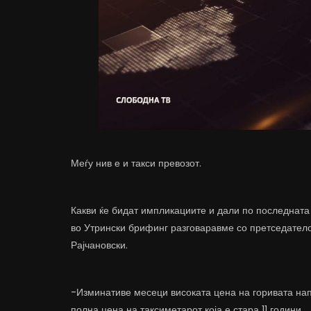
Меѓу нив е и такси превозот.
Какви ќе бидат импликациите и дали по последната 
во Утрински брифинг разговаравме со претседателот
Рајчановски.
-Изминативе месеци високата цена на горивата напр
полна цена на таксиметарот која е стара 11 години.