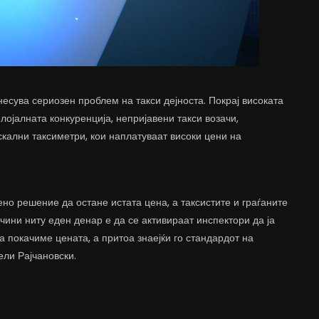
есува сериозен проблем на такси дејноста. Покрај високата
лојалната конкуренција, непријавени такси возачи,
скални таксиметри, кои наплатуваат високи цени на
но решение да остане истата цена, а таксистите и граѓаните
 чини ниту еден денар е да се активираат инспектори да ја
ја покачиме цената, а притоа знаејќи го стандардот на
вели Рајчановски.