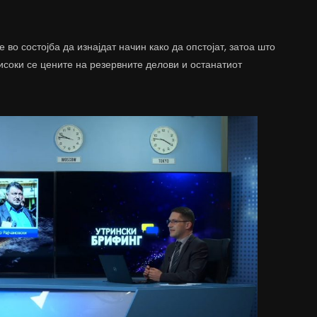
 во состојба да изнајдат начин како да опстојат, затоа што
исоки се цените на резервните делови и останатиот