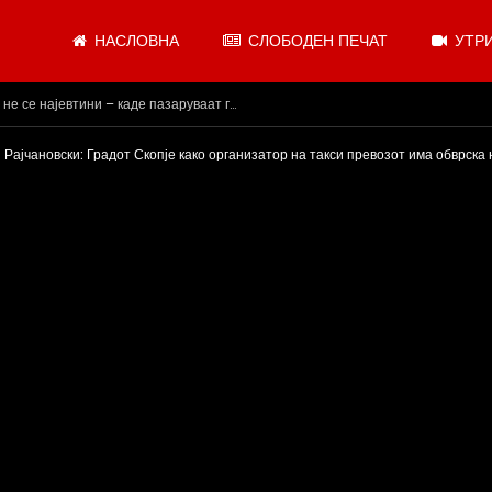
НАСЛОВНА
СЛОБОДЕН ПЕЧАТ
УТРИ
и, додека сме надвор од ЕУ“
Рајчановски: Градот Скопје како организатор на такси превозот има обврска