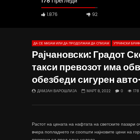
178 Прегледи
1.876
92
ДА СЕ МИЈАМ ИЛИ ДА ПРОДОЛЖАМ ДА СПИЈАМ
УТРИНСКИ БРИФ
Рајчановски: Градот Ск
такси превозот има обв
Д-р Беговиќ: Обуката на лекарите
Деспотовс
обезбеди сигурен авто
трае предолго за да дозволиме лесно
флексибил
да го губиме стручниот кадар
отвори за
ДАМЈАН ВАРОШЛИЈА
ДАМЈАН
ДАМЈАН ВАРОШЛИЈА
МАРТ 8, 2022
0
178
ЈУНИ 30, 2022
ЈУНИ 30,
0
2.6K
6.9K
122
0
1.
Растот на цената на нафтата на светските пазари о
вчера попладнето ги соопшти најновите цени на го
промени од пред една недела.