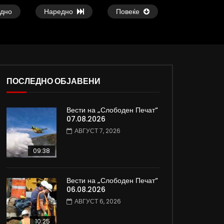
дно
Наредно
Повеќе
ПОСЛЕДНО ОБЈАВЕНИ
Вести на „Слободен Печат“
ои
Атовска од Киев, Украина: Нема
Славчо најавува сон
07.08.2026
изгледи за брзо завршување на
топло време со тем
АВГУСТ 7, 2026
војната
степени
ДАМЈАН ВАРОШЛИЈА
ДАМЈАН ВАРОШЛИЈ
09:38
ЈУНИ 30, 2022
ЈУНИ 30, 2022
0
819
3.3K
185
0
604
9.3K
Вести на „Слободен Печат“
06.08.2026
АВГУСТ 6, 2026
10:25