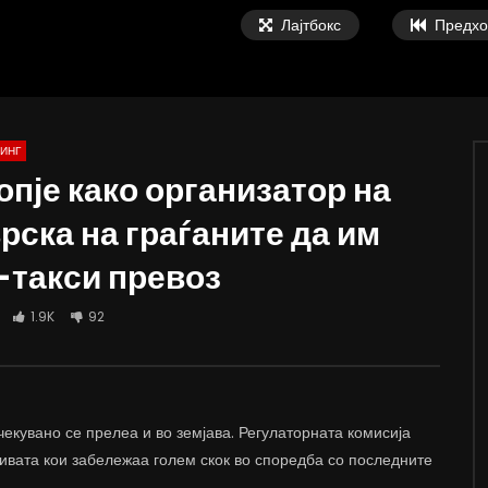
Лајтбокс
Предхо
ИНГ
опје како организатор на
рска на граѓаните да им
ки: Мала, паметна и
Тодоров: Компромис не е дали пост
-такси превоз
на држава треба да се
или не постои македонскиот јазик,
 мобилност на работна сила
компромис е како се претставуваат
соседите во учебниците
 ВАРОШЛИЈА
1.9K
92
ДАМЈАН ВАРОШЛИЈА
 2022
ЈУНИ 30, 2022
7K
12.4K
8
0
1.3K
2K
32
чекувано се прелеа и во земјава. Регулаторната комисија
ривата кои забележаа голем скок во споредба со последните