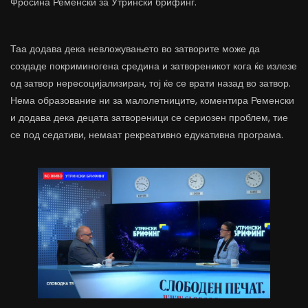
Фросина Ременски за Утрински брифинг.
Таа додава дека невложувањето во затворите може да
создаде покриминогена средина и затвореникот кога ќе излезе
од затвор нересоцијализиран, тој ќе се врати назад во затвор.
Нема образование ни за малолетниците, коментира Ременски
и додава дека децата затвореници се сериозен проблем, тие
се под седативи, немаат рекреативно едукативна програма.