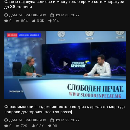
Славчо најавува сончево и многу топло време со температури
до 38 степени
ДАМЈАН ВАРОШЛИЈА
ЈУНИ 30, 2022
0
604
9.3K
104
Серафимовски: Градежништвото е во криза, државата мора да
направи долгорочен план за развој
ДАМЈАН ВАРОШЛИЈА
ЈУНИ 29, 2022
0
729
9.3K
96