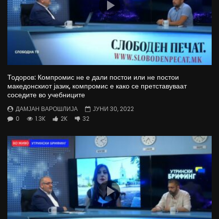
Тодоров: Компромис не е дали постои или не постои
македонскиот јазик, компромис е како се претставуваат
соседите во учебниците
ДАМЈАН ВАРОШЛИЈА
ЈУНИ 30, 2022
0
1.3K
2K
32