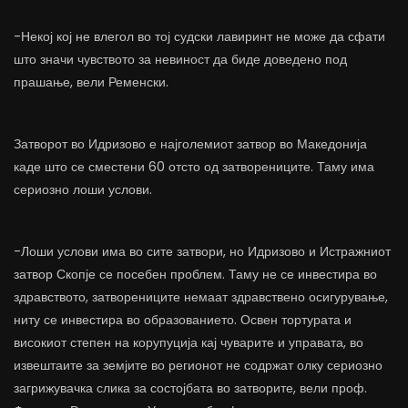
-Некој кој не влегол во тој судски лавиринт не може да сфати
што значи чувството за невиност да биде доведено под
прашање, вели Ременски.
Затворот во Идризово е најголемиот затвор во Македонија
каде што се сместени 60 отсто од затворениците. Таму има
сериозно лоши услови.
-Лоши услови има во сите затвори, но Идризово и Истражниот
затвор Скопје се посебен проблем. Таму не се инвестира во
здравството, затворениците немаат здравствено осигурување,
ниту се инвестира во образованието. Освен тортурата и
високиот степен на корупуција кај чуварите и управата, во
извештаите за земјите во регионот не содржат олку сериозно
загрижувачка слика за состојбата во затворите, вели проф.