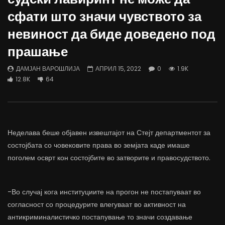
Д-р Беговиќ: Обуката на лекарите
Деспотовски: Мала, па
сфати што значи чувството за
трае предолго за да дозволиме лесно
флексибилна држава тр
да го губиме стручниот кадар
отвори за мобилност н
невиност да биде доведено под
ДАМЈАН ВАРОШЛИЈА
ДАМЈАН ВАРОШЛИЈА
прашање
ЈУНИ 30, 2022
ЈУНИ 30, 2022
0
2.6K
6.9K
122
0
1.7K
12.4K
ДАМЈАН ВАРОШЛИЈА
АПРИЛ 15, 2022
0
1.9K
12.8K
64
Неделава беше објавен извештајот на Стејт департментот за
состојбата со човековите права во земјата каде имаше
поголем осврт кон состојбите во затворите и правосудството.
-Во случај кога институциите на прогон не постапуваат во
согласност со процедурите влегуваат во активност на
антикриминалистичко постапување то значи создавање