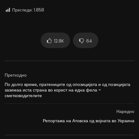
Прегледи:
1.858
12.8K
64
Претходно
По долго време, пратениците од опозицијата и од позицијата
заземаа иста страна во корист на една фела –
сметководителите
Наредно
Репортажа на Атовска од војната во Украина