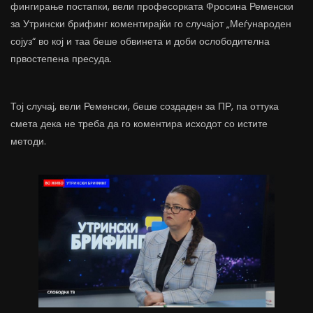
фингирање постапки, вели професорката Фросина Ременски
за Утрински брифинг коментирајќи го случајот „Меѓународен
сојуз“ во кој и таа беше обвинета и доби ослободителна
првостепена пресуда.
Тој случај, вели Ременски, беше создаден за ПР, па оттука
смета дека не треба да го коментира исходот со истите
методи.