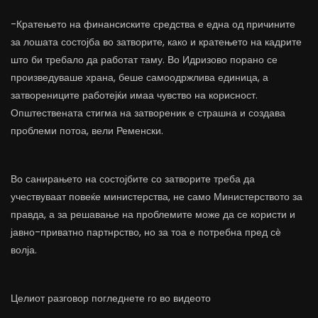
-Кратењето на финансиските средства е една од причините
за лошата состојба во затворите, како и кратењето на кадрите
што би требало да работат таму. Во Идризово порано се
произведуваше храна, беше самоодржлива единица, а
затворениците работејќи имаа чувство на корисност.
Општествената стигма на затвореник е страшна и создава
проблеми потоа, вели Ременски.
Во санирањето на состојбите со затворите треба да
учествуваат повеќе министерства, не само Министерството за
правда, а за решавање на проблемите може да се користи и
јавно-приватно партнрство, но за тоа е потребна пред сѐ
волја.
Целиот разговор погледнете го во видеото