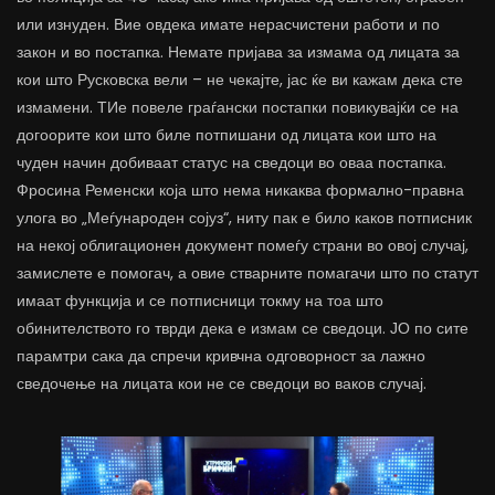
или изнуден. Вие овдека имате нерасчистени работи и по
закон и во постапка. Немате пријава за измама од лицата за
кои што Русковска вели – не чекајте, јас ќе ви кажам дека сте
измамени. ТИе повеле граѓански постапки повикувајќи се на
догоорите кои што биле потпишани од лицата кои што на
чуден начин добиваат статус на сведоци во оваа постапка.
Фросина Ременски која што нема никаква формално-правна
улога во „Меѓународен сојуз“, ниту пак е било каков потписник
на некој облигационен документ помеѓу страни во овој случај,
замислете е помогач, а овие стварните помагачи што по статут
имаат функција и се потписници токму на тоа што
обинителството го тврди дека е измам се сведоци. ЈО по сите
парамтри сака да спречи кривчна одговорност за лажно
сведочење на лицата кои не се сведоци во ваков случај.