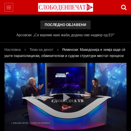
ПОСЛЕДНО ОБЈАВЕНИ
Арсовски: „Се вариме како жаби, додека сме надвор од ЕУ“
Насловна
Тема на денот
Ременски: Македонија е земја каде сѐ
уште параполициски, обвинителски и судски структури местат процеси