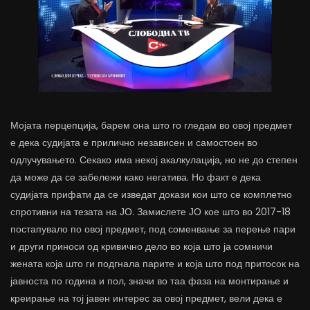
Мојата перцепција, барем она што го гледам во овој предмет
е дека судијата е прилично независен и самостоен во
одлучувањето. Секако има некој акалкулација, но не до степен
да може да се забележи како негатива. Но факт е дека
судијата прифати да се изведат докази кои што се комплетно
спротивни на тезата на ЈО. Замислете ЈО кое што во 2017-18
постапувало по овој предмет, под соменвање за перење пари
и други приноси од кривично дело во која што ја сомничи
жената која што ги подгнала парите и која што под притосок на
јавноста по година и пол, значи во таа фаза на монтирање и
креирање на тој јавен интерес за овој предмет, вели дека е