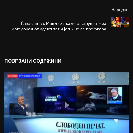
Наредно
Ѓавочанова: Мицкоски само опструира – за
македонскиот идентитет и јазик не се преговара
ПОВРЗАНИ СОДРЖИНИ