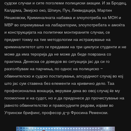
судски случаи и сите поголеми полициски акации. И за Бродец,
Калдрма, Змијско око, Шпиун, Пуч, Ликвидација, Мартин
Нешковски, Криминалната набавка и злоупотреба на МОН и
МВР во опремување на лабаратории, злоупотребата н амоќта
и конструкцијата на политички монтираните случаи, се
предмет токму на тие методологии на истражување на
криминалитетот што ги предавам на три циклуси студенти и не
може да има терорија да не може да биде поврзана со
практика. Денеска се доведов во ситуација јас да си го
разголбувам на парчиња, по однос на полициско –
обвинителско и судско постапување, апсурдниот случај во кој
што јас сум ставена без елементи на кривично дело. Таа
професионална вокација, верувам дека во овој случај ќе му
поомогнне и на судот, но и да придонесе до прочистување на
јавното обвинителство и правосудните редови, изјави во
Утрински брифинг, професор д-р Фросина Ременски.