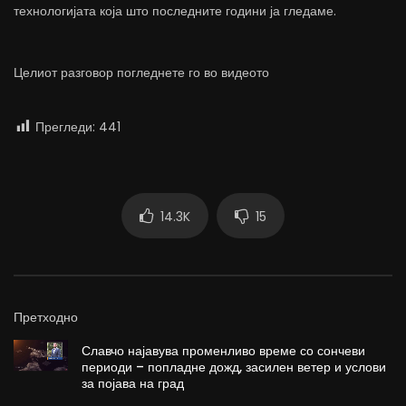
технологијата која што последните години ја гледаме.
Целиот разговор погледнете го во видеото
Прегледи:
441
14.3K
15
Претходно
Славчо најавува променливо време со сончеви
периоди – попладне дожд, засилен ветер и услови
за појава на град