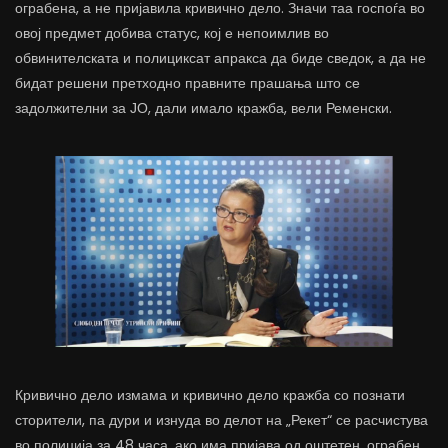
ограбена, а не пријавила кривично дело. Значи таа госпоѓа во
овој предмет добива статус, кој е непоимлив во
обвинителската и полициксат апракса да биде сведок, а да не
бидат решени претходно правните прашања што се
задолжителни за ЈО, дали имало кражба, вели Ременски.
Кривично дело измама и кривично дело кражба со познати
сторители, па дури и изнуда во делот на „Рекет“ се расчистува
во полиција за 48 часа, ако има пријава од оштетен, ограбен