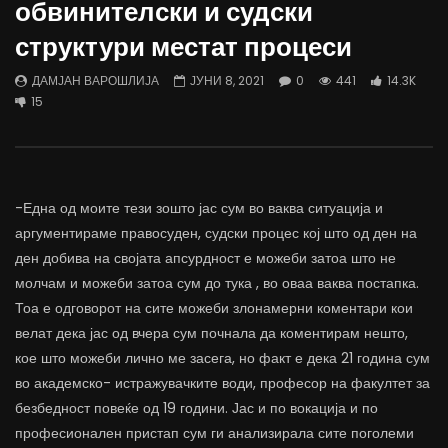
обвинителски и судски
трае предолго за да дозволиме лесно
флексибилна држава тр
да го губиме стручниот кадар
отвори за мобилност н
структури местат процеси
ДАМЈАН ВАРОШЛИЈА
ДАМЈАН ВАРОШЛИЈА
ЈУНИ 30, 2022
ЈУНИ 30, 2022
ДАМЈАН ВАРОШЛИЈА
ЈУНИ 8, 2021
0
441
14.3K
0
2.6K
6.9K
122
0
1.7K
12.4K
15
-Една од моите тези зошто јас сум во ваква ситуација и
аргументираме правосуден, судски процес кој што од ден на
ден добива на својата апсурдност е можеби затоа што не
молчам и можеби затоа сум до тука , во оваа ваква постапка.
Тоа е одговорот на сите можеби злонамерни коментари кои
велат дека јас од вчера сум почнала да коментирам нешто,
кое што можеби лично ме засега, но факт е дека 21 година сум
во академско- истражувачките води, професор на факултет за
безбедност повеќе од 19 години. Јас и по вокација и по
професионален пристап сум ги анализирала сите поголеми