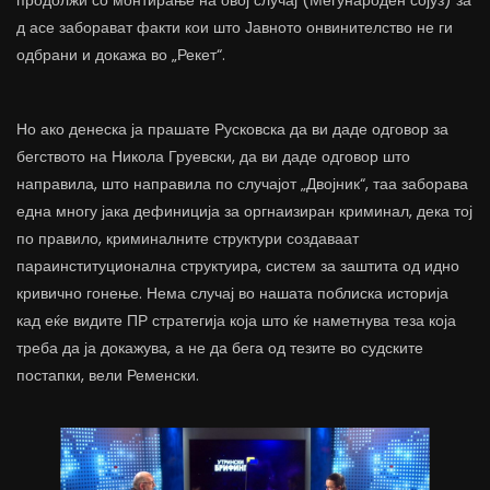
продолжи со монтирање на овој случај (Меѓународен сојуз) за
д асе заборават факти кои што Јавното онвинителство не ги
одбрани и докажа во „Рекет“.
Но ако денеска ја прашате Русковска да ви даде одговор за
бегството на Никола Груевски, да ви даде одговор што
направила, што направила по случајот „Двојник“, таа заборава
една многу јака дефиниција за оргнаизиран криминал, дека тој
по правило, криминалните структури создаваат
параинституционална структуира, систем за заштита од идно
кривично гонење. Нема случај во нашата поблиска историја
кад еќе видите ПР стратегија која што ќе наметнува теза која
треба да ја докажува, а не да бега од тезите во судските
постапки, вели Ременски.