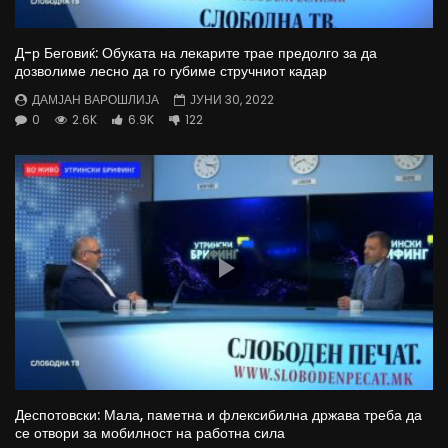
Д-р Беговиќ: Обуката на лекарите трае предолго за да
дозволиме лесно да го губиме стручниот кадар
ДАМЈАН ВАРОШЛИЈА
ЈУНИ 30, 2022
0
2.6K
6.9K
122
Деспотовски: Мала, паметна и флексибилна држава треба да
се отвори за мобилност на работна сила