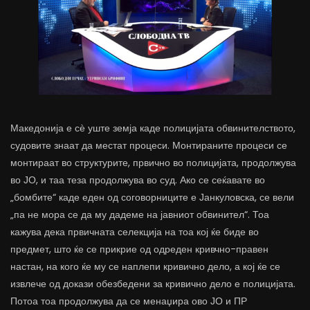
Македонија е сѐ уште земја каде полицијата обвинителството,
судовите знаат да местат процеси. Монтираните процеси се
монтираат во структурите, првично во полицијата, продолжува
во ЈО, и таа теза продолжува во суд. Ако се сеќавате во
„бомбите“ каде еден од соговорниците е Јанкуловска, се вели
„па не мора се да му дадеме на јавниот обвинител“. Тоа
кажува дека првичната селекција на тоа кој ќе биде во
предмет, што ќе се прикрие од одреден кривчно-правен
настан, на кого ќе му се наплепи кривично дело, а кој ќе се
извлече од докази обезбедени за кривично дело е полицијата.
Потоа тоа продолжува да се менаџира ово ЈО и ПР