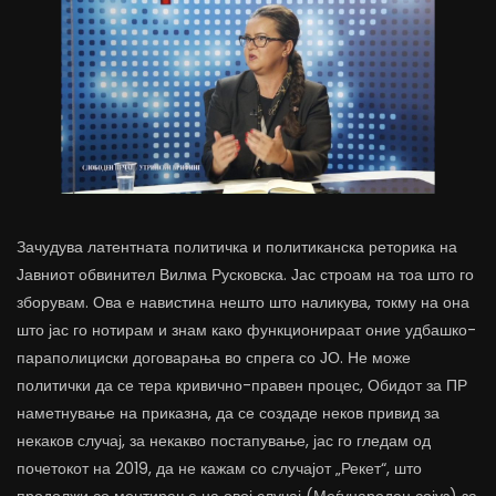
Зачудува латентната политичка и политиканска реторика на
Јавниот обвинител Вилма Русковска. Јас строам на тоа што го
зборувам. Ова е навистина нешто што наликува, токму на она
што јас го нотирам и знам како функционираат оние удбашко-
параполициски договарања во спрега со ЈО. Не може
политички да се тера кривично-правен процес, Обидот за ПР
наметнување на приказна, да се создаде неков привид за
некаков случај, за некакво постапување, јас го гледам од
почетокот на 2019, да не кажам со случајот „Рекет“, што