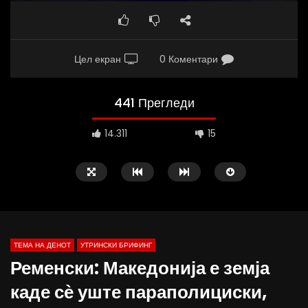
Цел екран
0 Коментари
441 Прегледи
14.311
15
ТЕМА НА ДЕНОТ
УТРИНСКИ БРИФИНГ
Ременски: Македонија е земја
каде сѐ уште параполициски,
Д-р Беговиќ: Обуката на лекарите
Деспотовски: Мала, па