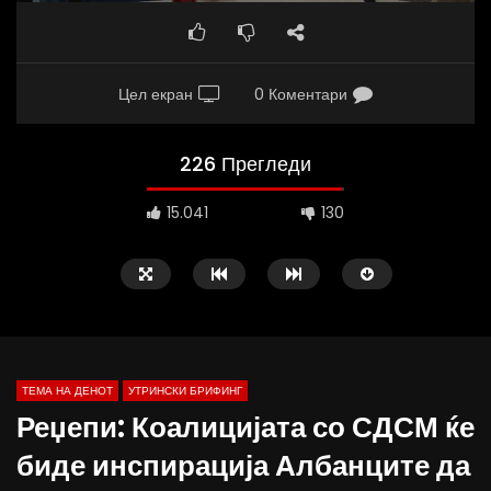
Цел екран
0 Коментари
226 Прегледи
15.041
130
ТЕМА НА ДЕНОТ
УТРИНСКИ БРИФИНГ
Реџепи: Коалицијата со СДСМ ќе
биде инспирација Албанците да
Д-р Беговиќ: Обуката на лекарите
Деспотовски: Мала, па