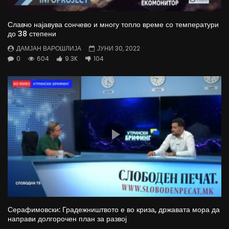
Славчо најавува сончево и многу топло време со температури
до 38 степени
ДАМЈАН ВАРОШЛИЈА
ЈУНИ 30, 2022
0
604
9.3K
104
Серафимовски: Градежништвото е во криза, државата мора да
направи долгорочен план за развој