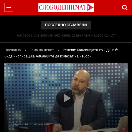
ПОСЛЕДНО ОБЈАВЕНИ
Арсовски: „Се вариме како жаби, додека сме надвор од ЕУ“
Насловна
Тема на денот
Реџепи: Коалицијата со СДСМ ќе
биде инспирација Албанците да излезат на избори