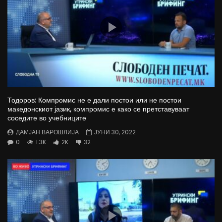
Тодоров: Компромис не е дали постои или не постои
македонскиот јазик, компромис е како се претставуваат
соседите во учебниците
ДАМЈАН ВАРОШЛИЈА
ЈУНИ 30, 2022
0
1.3K
2K
32