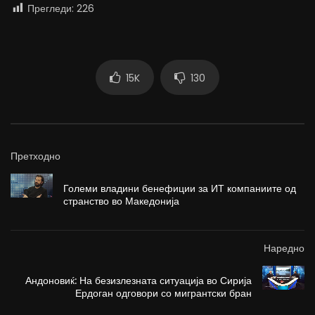
Прегледи:
226
15K
130
Претходно
Големи владини бенефиции за ИТ компаниите од
странство во Македонија
Наредно
Андоновиќ: На безизлезната ситуација во Сирија
Ердоган одговори со мигрантски бран