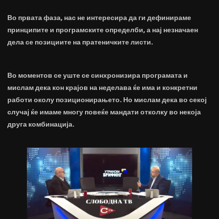
Во првата фаза, нас не интересира да ги дефинираме
принципите и програмските определби, а нај незначаен
дела се позициите на пратеничките листи.
Во моментов се уште се синхронизира програмата и
мислам дека кон крајов на неделава ќе има и конкретни
работи околу позиционирањето. Но мислам дека во секој
случај ќе имаме многу повеќе мандати отколку во некоја
друга комбинација.