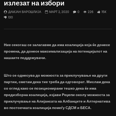
излезат на избори
трае предолго за да дозволиме лесно
флексибилна држава тр
да го губиме стручниот кадар
отвори за мобилност н
ДАМЈАН ВАРОШЛИЈА
МАРТ 2, 2020
0
226
15K
ДАМЈАН ВАРОШЛИЈА
ДАМЈАН ВАРОШЛИЈА
130
ЈУНИ 30, 2022
ЈУНИ 30, 2022
0
2.6K
6.9K
122
0
1.7K
12.4K
Ние секогаш се залагавме да има коалиција која ќе донесе
промена, да донесе максимализација на потенцијалот на
нашаите поддржувачи.
Што се однесува до можноста за приклучување на други
партии, сметам дека тие треба да одговорат. Мислам дека
со оглед како се позиционирани тешко дека ќе има
предизборна коалиција, изјави Реџепи околу можноста за
приклучување на Алијансата на Албанците и Алтернатива
во постоечката коалиција помеѓу СДСМ и БЕСА.