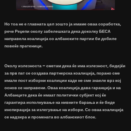
Но тоа не е главната цел зошто ја имаме оваа соработка,
рече Реџепи околу забелешката дека доколку БЕСА
направела коалиција со албанските партии би добиле
повеќе пратеници.
Околу излезноста – сметам дека ќе има излезност, бидејќи
за прв пат се создава партнерска коалиција, порано сме
имале пост изборни коалиции каде не сме знаеле врз кој
основ се направени. Оваа коалиција дава гаранција и на
Албанците дека ќе имаат политички субјект кој ќе
гарантира исполнување на нивните барања и ќе биде
инспирација за излегување на избори. Со оваа коалиција
се надзира и промената во албанскиот блок.