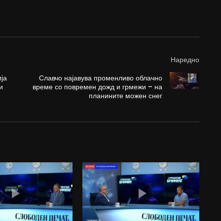
Наредно
ја
Славчо најавува променливо облачно
и
време со повремен дожд и грмежи – на
планините можен снег