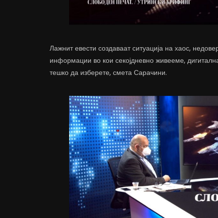
Лажнит евести создаваат ситуација на хаос, недовер
информации во кои секојдневно живееме, дигиталн
тешко да изберете, смета Сарачини.