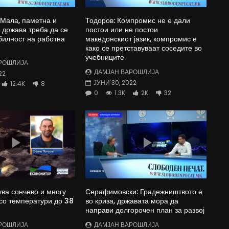
 Мала, паметна и
Тодоров: Компромис не е дали
држава треба да се
постои или не постои
билност на работна
македонскиот јазик, компромис е
како се претставуваат соседите во
учебниците
РОШЛИЈА
ДАМЈАН ВАРОШЛИЈА
22
ЈУНИ 30, 2022
12.4K
8
0
1.3K
2K
32
ува сончево и многу
Серафимовски: Градежништвото е
со температури до 38
во криза, државата мора да
направи долгорочен план за развој
РОШЛИЈА
ДАМЈАН ВАРОШЛИЈА