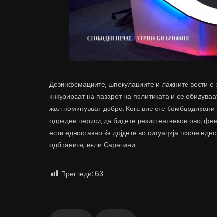
Дезинфомациите, шпекулациите и лажните вести е за
кнкурираат на пазарот на политиката и се обидуваа
жал поминуваат добро. Кога вие сте бомбардирани
одреден период да бидете резистентенкон овој фен
ести едноставно ќе дојдете во ситуација после едно
одбраните, вели Сарачини.
Прегледи:
63