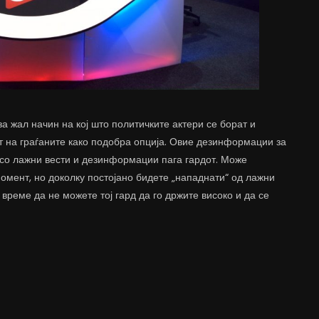
 жал начин на кој што политичките актери се борат и
т на граѓаните како подобра опција. Овие дезинформации за
 со лажни вести и дезинформации пага гардот. Може
омент, но доколку постојано бидете „нападнати“ од лажни
 време да не можете тој гард да го држите високо и да се