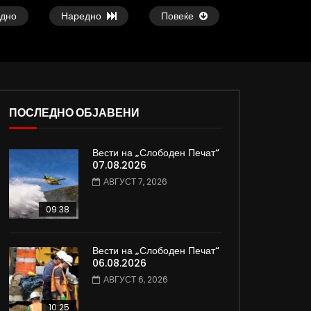
дно
Наредно
Повеќе
ПОСЛЕДНО ОБЈАВЕНИ
Вести на „Слободен Печат“
ои
Атовска од Киев, Украина: Нема
Славчо најавува сон
07.08.2026
изгледи за брзо завршување на
топло време со тем
АВГУСТ 7, 2026
војната
степени
ДАМЈАН ВАРОШЛИЈА
ДАМЈАН ВАРОШЛИЈ
09:38
ЈУНИ 30, 2022
ЈУНИ 30, 2022
0
819
3.3K
185
0
604
9.3K
Вести на „Слободен Печат“
06.08.2026
АВГУСТ 6, 2026
10:25