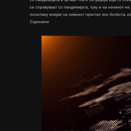
се справуваат со пандемијата, туку и на начинот на
понатаму влијае на нивниот пристап кон болеста, и
Сарачини.