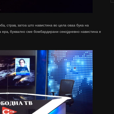
ба, страв, затоа што навистина во цела оваа бука на
а ера, буквално сме бомбардирани секојдневно навистина е