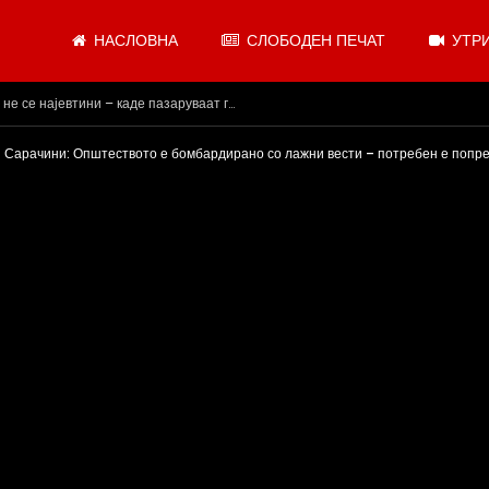
НАСЛОВНА
СЛОБОДЕН ПЕЧАТ
УТРИ
и, додека сме надвор од ЕУ“
Сарачини: Општеството е бомбардирано со лажни вести – потребен е попр