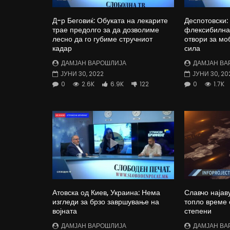
Д-р Беговиќ: Обуката на лекарите
Деспотовски:
трае предолго за да дозволиме
флексибилна 
лесно да го губиме стручниот
отвори за мо
кадар
сила
ДАМЈАН ВАРОШЛИЈА
ДАМЈАН ВА
ЈУНИ 30, 2022
ЈУНИ 30, 20
0
2.6K
6.9K
122
0
1.7K
Атовска од Киев, Украина: Нема
Славчо најав
изгледи за брзо завршување на
топло време 
војната
степени
ДАМЈАН ВАРОШЛИЈА
ДАМЈАН ВА