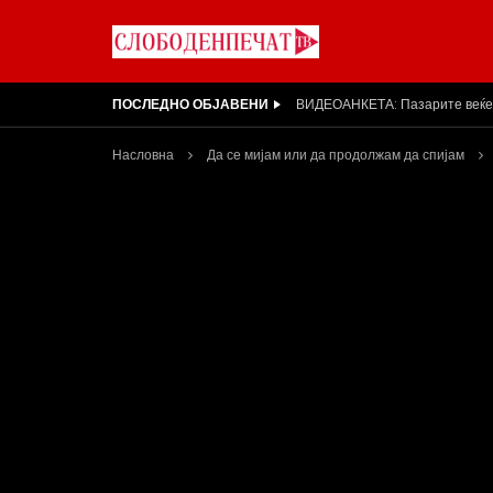
ПОСЛЕДНО ОБЈАВЕНИ
Арсовски: „Се вариме како жаб
Насловна
Да се мијам или да продолжам да спијам