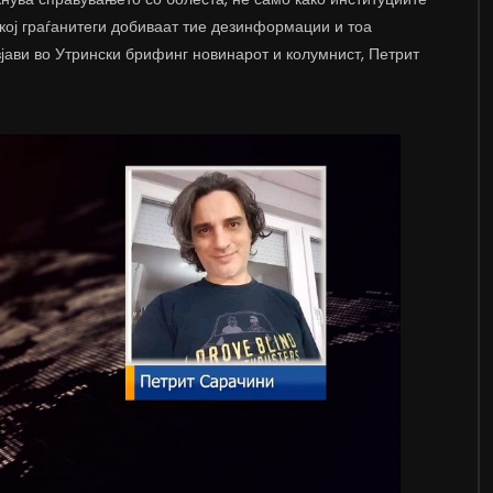
 кој граѓанитеги добиваат тие дезинформации и тоа
зјави во Утрински брифинг новинарот и колумнист, Петрит