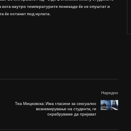
а кога наутро температурите понекаде ќе се спуштат и
а ќе останат под нулата.
Наредно
Теа Мицковска: Има гласини за сексуално
м
вознемирување на студенти, ги
охрабруваме да пријават