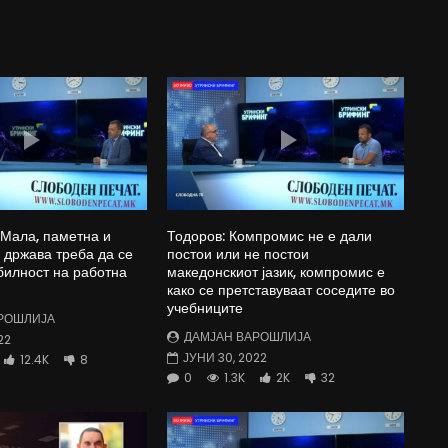
 Мала, паметна и
Тодоров: Компромис не е дали
држава треба да се
постои или не постои
билност на работна
македонскиот јазик, компромис е
како се претставуваат соседите во
учебниците
РОШЛИЈА
ДАМЈАН ВАРОШЛИЈА
22
ЈУНИ 30, 2022
12.4K
8
0
1.3K
2K
32