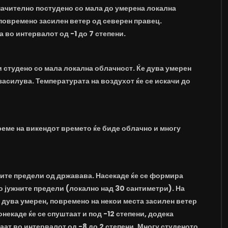
начително постудено со мала до умерена локална
повремено засилен ветер од северен правец.
 во интервалот од -1 до 7 степени.
и студено со мала локална облачност. Ќе дува умерен
засилува. Температурата на воздухот ќе се искачи до
реме на викендот времето ќе биде облачно и многу
ните предели од државава. Насекаде ќе се формира
о јужните предели (локално над 30 сантиметри). На
е дува умерен, повремено на некои места засилен ветер
екаде ќе се спуштаат и под -12 степени, додека
ат во интервалот од -8 до 2 степени. Многу студеното