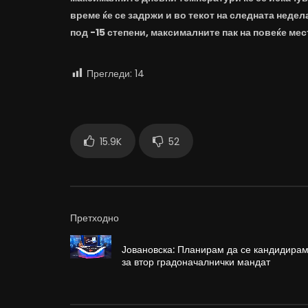
време ќе се задржи и во текот на следната недел
под -15 степени, максималните пак на повеќе мест
Прегледи:
14
15.9K
52
Претходно
Јовановска: Планирам да се кандидира
за втор градоначалнички мандат