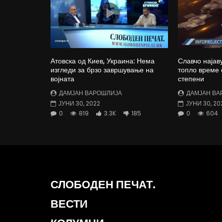
Атовска од Киев, Украина: Нема
Славчо најав
изгледи за брзо завршување на
топло време 
војната
степени
ДАМЈАН ВАРОШЛИЈА
ДАМЈАН ВА
ЈУНИ 30, 2022
ЈУНИ 30, 20
0
819
3.3K
185
0
604
СЛОБОДЕН ПЕЧАТ.
ВЕСТИ