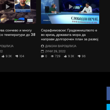
ува сончево и многу
Серафимовски: Градежништвото е
со температури до 38
во криза, државата мора да
направи долгорочен план за развој
РОШЛИЈА
ДАМЈАН ВАРОШЛИЈА
22
ЈУНИ 29, 2022
9.3K
104
0
729
9.3K
96