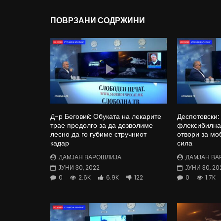
ПОВРЗАНИ СОДРЖИНИ
Д-р Беговиќ: Обуката на лекарите
Деспотовски:
трае предолго за да дозволиме
флексибилна 
лесно да го губиме стручниот
отвори за мо
кадар
сила
ДАМЈАН ВАРОШЛИЈА
ДАМЈАН ВА
ЈУНИ 30, 2022
ЈУНИ 30, 20
0
2.6K
6.9K
122
0
1.7K