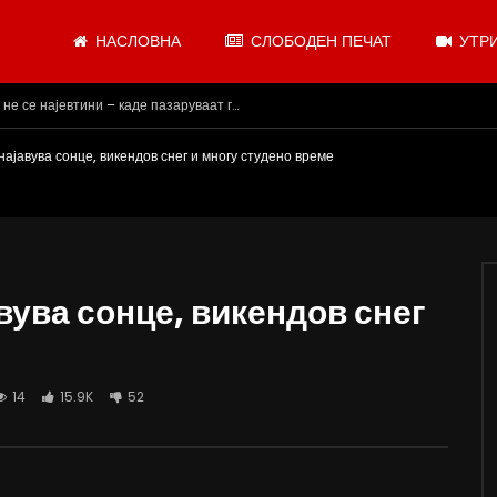
НАСЛОВНА
СЛОБОДЕН ПЕЧАТ
УТРИ
ВИДЕОАНКЕТА: Пазарите веќе не се најевтини – каде пазаруваат граѓаните?
најавува сонце, викендов снег и многу студено време
вува сонце, викендов снег
14
15.9K
52