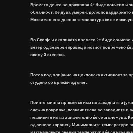
Времето денес во државава ќе биде сончево и з
облачност. Ќе дува умерен, долж повардарието 
Максималната дневна температура ќе се искачува
Во Скопје и околината времето ќе биде сончево 
ветер од северен правец и истиот повремено ќе 
околу 3 степени.
Потоа под влијание на циклонска активност за в
студено со врнежи од снег.
Поинтензивни врнежи ќе има во западните и јуж
снежна покривка, позначителна во западните и в
планините истата значително ќе се зголемува. Ќ
од северен правец. Минималните температури пон
максималните дневни температури ќе се искачува