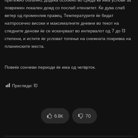
претежно облачно, додека особено во среда ќе има услови за
повремен локален дожд со послаб нтензитет. Ќе дува слаб
ветер од променлив правец. Температурите ќе бидат
натпросечно високи и максималните дневни во текот на
следните денови ќе се искачуваат во интервалот од 7 до 13
степени, и истите ќе условат топење на снежната покривка на
планинските места.
Повеќе сончеви периоди ќе има од четврток.
Прегледи:
10
6.8K
70