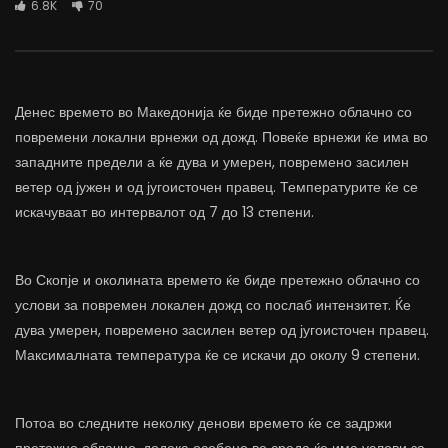
6.8K
70
Денес времето во Македонија ќе биде претежно облачно со
повремени локални врнежи од дожд. Повеќе врнежи ќе има во
западните предели а ќе дува и умерен, повремено засилен
ветер од јужен и од југоисточен правец. Температурите ќе се
искачуваат во интервалот од 7 до 13 степени.
Во Скопје и околината времето ќе биде претежно облачно со
услови за повремен локален дожд со послаб интензитет. Ќе
дува умерен, повремено засилен ветер од југоисточен правец.
Максималната температура ќе се искачи до околу 9 степени.
Потоа во следните неколку денови времето ќе се задржи