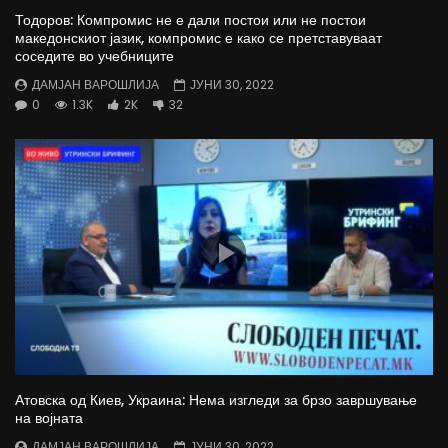
Тодоров: Компромис не е дали постои или не постои
македонскиот јазик, компромис е како се претставуваат
соседите во учебниците
ДАМЈАН ВАРОШЛИЈА
ЈУНИ 30, 2022
0
1.3K
2K
32
Атовска од Киев, Украина: Нема изгледи за брзо завршување
на војната
ДАМЈАН ВАРОШЛИЈА
ЈУНИ 30, 2022