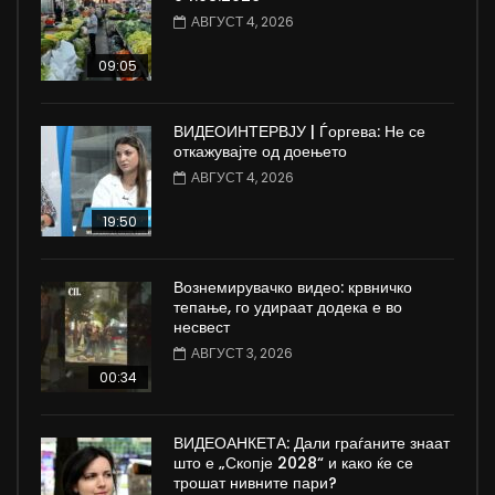
АВГУСТ 4, 2026
09:05
ВИДЕОИНТЕРВЈУ | Ѓоргева: Не се
откажувајте од доењето
АВГУСТ 4, 2026
19:50
Вознемирувачко видео: крвничко
тепање, го удираат додека е во
несвест
АВГУСТ 3, 2026
00:34
ВИДЕОАНКЕТА: Дали граѓаните знаат
што е „Скопје 2028“ и како ќе се
трошат нивните пари?