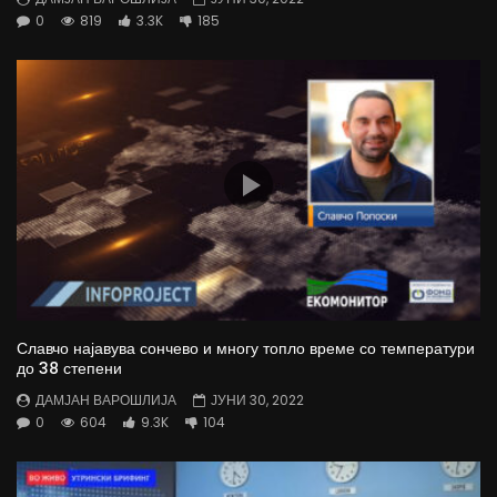
0
819
3.3K
185
Славчо најавува сончево и многу топло време со температури
до 38 степени
ДАМЈАН ВАРОШЛИЈА
ЈУНИ 30, 2022
0
604
9.3K
104