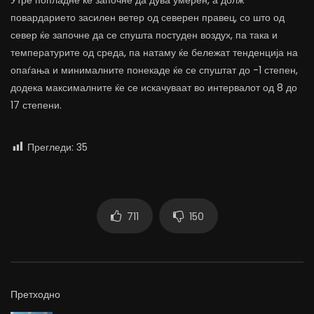
Утре попладне ќе започне да дува умерен, а долж
повардарието засилен ветер од северен правец, со што од
север ќе започне да се спушта постуден воздух, па така и
температурите од среда, па натаму ќе бележат тенденција на
опаѓања и минималните понекаде ќе се спуштат до -1 степен,
додека максималните ќе се искачуваат во интервалот од 8 до
17 степени.
Прегледи:
35
711
150
Претходно