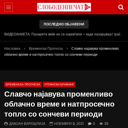
ПОСЛЕДНО ОБЈАВЕНИ
Арсовски: „Се вариме како жаби, додека сме надвор од ЕУ“
Насловна
Временска Прогноза
Славчо најавува променливо
облачно време и натпросечно топло со сончеви периоди
ВРЕМЕНСКА ПРОГНОЗА
УТРИНСКИ БРИФИНГ
Славчо најавува променливо
облачно време и натпросечно
топло со сончеви периоди
ДАМЈАН ВАРОШЛИЈА
НОЕМВРИ 8, 2021
0
35