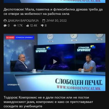
Деспотовски: Мала, паметна и флексибилна држава треба да
се отвори за мобилност на работна сила
ДАМЈАН ВАРОШЛИЈА
ЈУНИ 30, 2022
0
1.7K
12.4K
8
Тодоров: Компромис не е дали постои или не постои
македонскиот јазик, компромис е како се претставуваат
соседите во учебниците