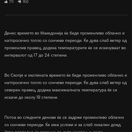
711
150
Денес времето во Македонија ќе биде променливо облачно и
натпросечно топло со сончеви периоди. Ќе дува слаб ветер од
променлив правец, додека температурите ќе се искачуваат во
интервалот од 17 до 24 степени.
Во Скопје и околината времето ќе биде променливо облачно и
натпросечно топло со сончеви периоди. Ќе дува слаб ветер од
северен правец, додека максималната температура ќе се
искачи до околу 19 степени.
Потоа во следните денови ќе се задржи променливо облачно
со сончеви периоди. Ќе има услови и за слаб локален дожд.