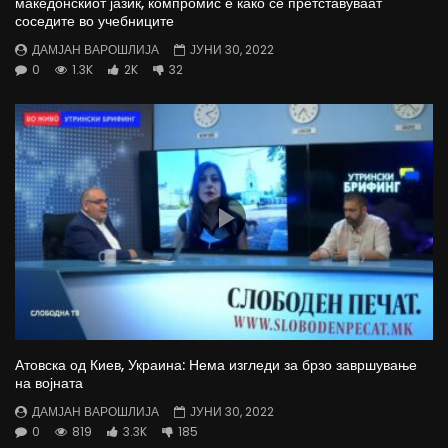
македонскиот јазик, компромис е како се претставуваат
соседите во учебниците
ДАМЈАН ВАРОШЛИЈА
ЈУНИ 30, 2022
0
1.3K
2K
32
Атовска од Киев, Украина: Нема изгледи за брзо завршување
на војната
ДАМЈАН ВАРОШЛИЈА
ЈУНИ 30, 2022
0
819
3.3K
185