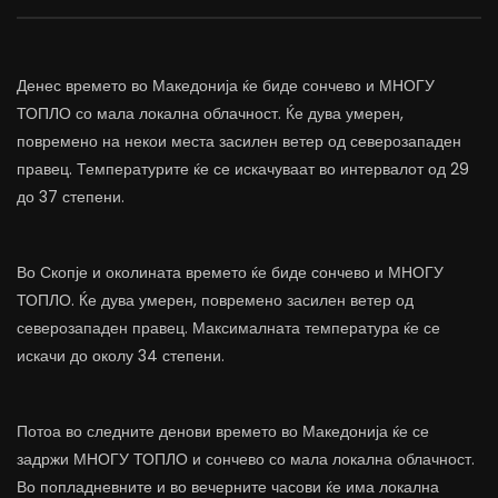
Денес времето во Македонија ќе биде сончево и МНОГУ
ТОПЛО со мала локална облачност. Ќе дува умерен,
повремено на некои места засилен ветер од северозападен
правец. Температурите ќе се искачуваат во интервалот од 29
до 37 степени.
Во Скопје и околината времето ќе биде сончево и МНОГУ
ТОПЛО. Ќе дува умерен, повремено засилен ветер од
северозападен правец. Максималната температура ќе се
искачи до околу 34 степени.
Потоа во следните денови времето во Македонија ќе се
задржи МНОГУ ТОПЛО и сончево со мала локална облачност.
Во попладневните и во вечерните часови ќе има локална