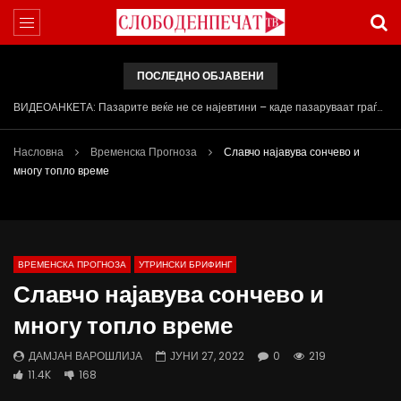
ПОСЛЕДНО ОБЈАВЕНИ
Арсовски: „Се вариме како жаби, додека сме надвор од ЕУ“
Насловна
Временска Прогноза
Славчо најавува сончево и
многу топло време
ВРЕМЕНСКА ПРОГНОЗА
УТРИНСКИ БРИФИНГ
Славчо најавува сончево и
многу топло време
ДАМЈАН ВАРОШЛИЈА
ЈУНИ 27, 2022
0
219
11.4K
168