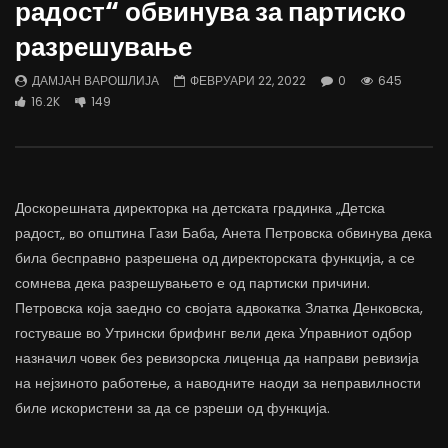
радост“ обвинува за партиско
трае предолго за да дозволиме лесно
флексибилна држава тр
да го губиме стручниот кадар
отвори за мобилност н
разрешување
ДАМЈАН ВАРОШЛИЈА
ДАМЈАН ВАРОШЛИЈА
ЈУНИ 30, 2022
ЈУНИ 30, 2022
ДАМЈАН ВАРОШЛИЈА
ФЕВРУАРИ 22, 2022
0
645
0
2.6K
6.9K
122
0
1.7K
12.4K
16.2K
149
Доскорешната директорка на детската градинка „Детска
радост„ во општина Гази Баба, Анета Петровска обвинува дека
била бесправно разрешена од директорската функција, а се
сомнева дека разрешувањето е од партиски причини.
Петровска која заедно со својата адвокатка Златка Денковска,
гостуваше во Утрински брифинг вели дека Управниот одбор
назначил човек без ревизорска лиценца да направи ревизија
на нејзиното работење, а наводните наоди за неправилности
биле искористени за да се рзреши од функција.