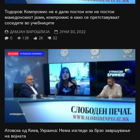
Тодоров: Компромис не е дали постои или не постои
македонскиот јазик, компромис е како се претставуваат
соседите во учебниците
ДАМЈАН ВАРОШЛИЈА
ЈУНИ 30, 2022
0
1.3K
2K
32
Атовска од Киев, Украина: Нема изгледи за брзо завршување
на војната