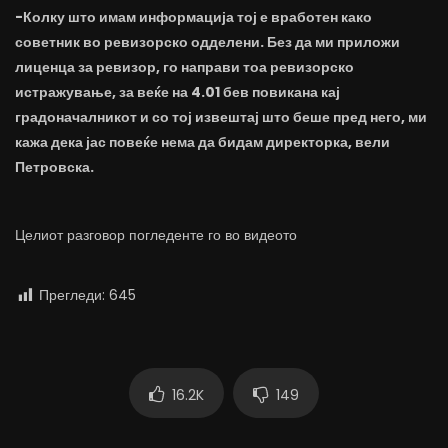
-Колку што имам информација тој е вработен како
советник во ревизорско одделени. Без да ми приложи
лиценца за ревизор, го направи тоа ревизорско
истражување, за веќе на 4.01 бев повикана кај
градоначалникот и со тој извештај што беше пред него, ми
кажа дека јас повеќе нема да бидам директорка, вели
Петровска.
Целиот разговор погледенте го во видеото
Прегледи:
645
16.2K
149