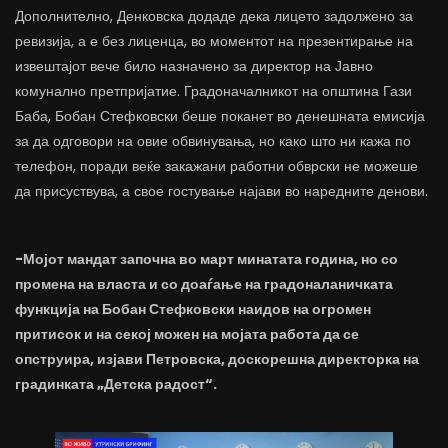
Дополнително, Денковска додаде дека лицето задолжено за
ревизија, а е без лиценца, во моментот на презентирање на
извештајот вече било назначено за директор на Јавно
комунално претпријатие. Градоначалникот на општина Гази
Баба, Бобан Стефковски беше поканет во денешната емисија
за да одговори на овие обвинувања, но како што ни кажа по
телефон, поради веќе закажани работни обврски не можеше
да присуствува, а свое гостување најави во наредните денови.
-Мојот мандат започна во март минатата година, но со
промена на власта и со доаѓање на градоналаничката
функција на Бобан Стефковски наидов на огромен
притисок и на секој можен на мојата работа да се
опструира, изјави Петровска, доскорешна директорка на
градинката „Детска радост“.