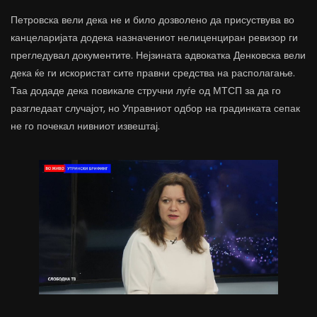
Петровска вели дека не и било дозволено да присуствува во
канцеларијата додека назначениот нелиценциран ревизор ги
прегледувал документите. Нејзината адвокатка Денковска вели
дека ќе ги искористат сите правни средства на располагање.
Таа додаде дека повикале стручни луѓе од МТСП за да го
разгледаат случајот, но Управниот одбор на градинката сепак
не го почекал нивниот извештај.