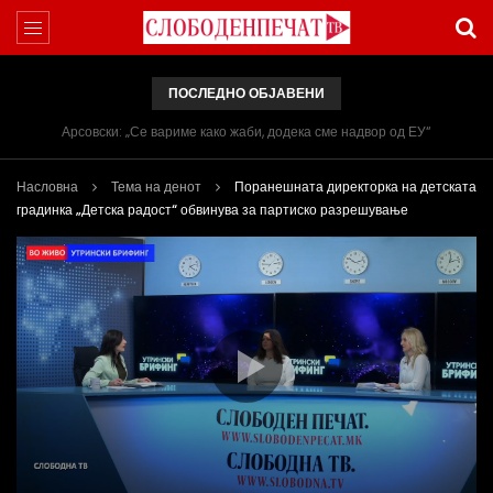
ПОСЛЕДНО ОБЈАВЕНИ
Арсовски: „Се вариме како жаби, додека сме надвор од ЕУ“
Насловна
Тема на денот
Поранешната директорка на детската
градинка „Детска радост“ обвинува за партиско разрешување