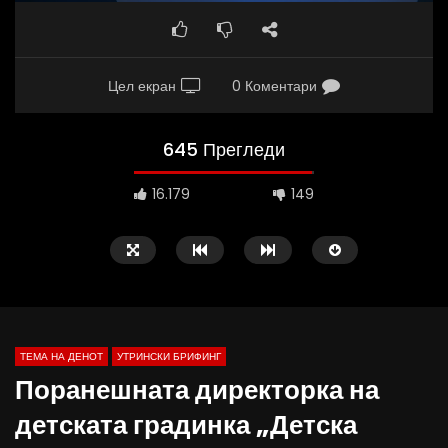
Цел екран
0 Коментари
645 Прегледи
16.179
149
ТЕМА НА ДЕНОТ
УТРИНСКИ БРИФИНГ
Поранешната директорка на
детската градинка „Детска
Д-р Беговиќ: Обуката на лекарите
Деспотовски: Мала, па