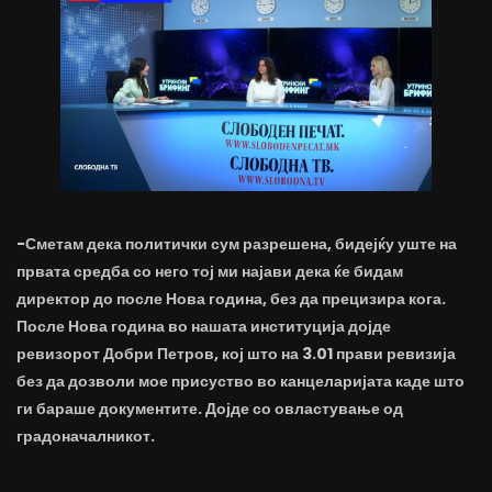
-Сметам дека политички сум разрешена, бидејќу уште на
првата средба со него тој ми најави дека ќе бидам
директор до после Нова година, без да прецизира кога.
После Нова година во нашата институција дојде
ревизорот Добри Петров, кој што на 3.01 прави ревизија
без да дозволи мое присуство во канцеларијата каде што
ги бараше документите. Дојде со овластување од
градоначалникот.