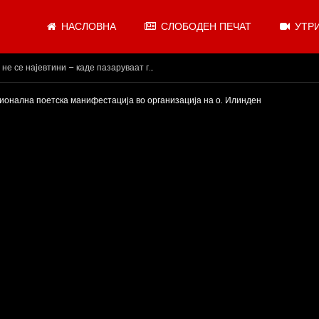
НАСЛОВНА
СЛОБОДЕН ПЕЧАТ
УТРИ
и, додека сме надвор од ЕУ“
ионална поетска манифестација во организација на о. Илинден