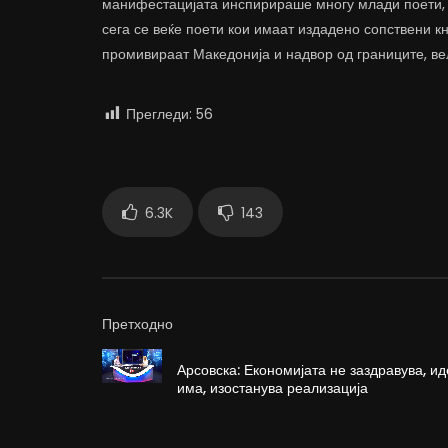
манифестацијата инспирираше многу млади поети, к
сега се веќе поети кои имаат издадено сопствени кн
промивираат Македонија и надвор од границите, ве
Прегледи:
56
6.3K
143
Претходно
Арсовска: Економијата не заздравува, и
има, изостанува реализација