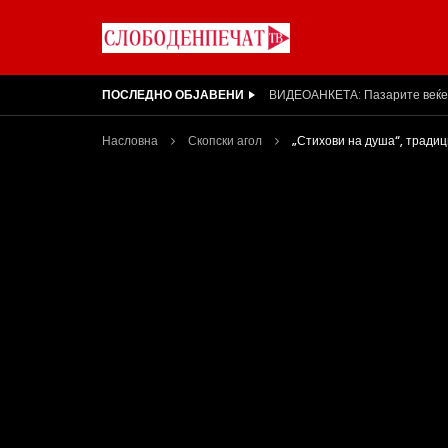
ПОСЛЕДНО ОБЈАВЕНИ
Арсовски: „Се вариме како жаб
Насловна
Скопски агол
„Стихови на душа“, традиц