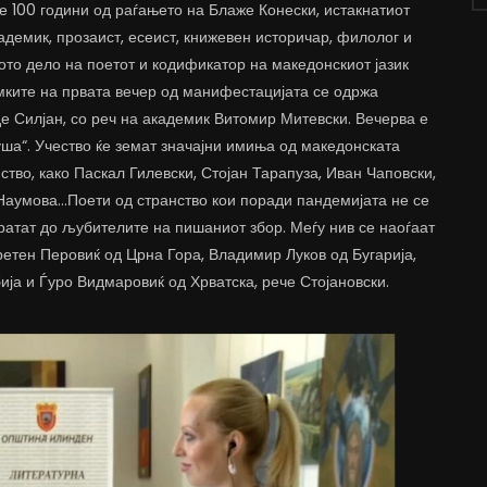
 100 години од раѓањето на Блаже Конески, истакнатиот
адемик, прозаист, есеист, книжевен историчар, филолог и
ото дело на поетот и кодификатор на македонскиот јазик
мките на првата вечер од манифестацијата се одржа
е Силјан, со реч на академик Витомир Митевски. Вечерва е
уша“. Учество ќе земат значајни имиња од македонската
нство, како Паскал Гилевски, Стојан Тарапуза, Иван Чаповски,
Наумова…Поети од странство кои поради пандемијата не се
братат до љубителите на пишаниот збор. Меѓу нив се наоѓаат
ретен Перовиќ од Црна Гора, Владимир Луков од Бугарија,
ја и Ѓуро Видмаровиќ од Хрватска, рече Стојановски.