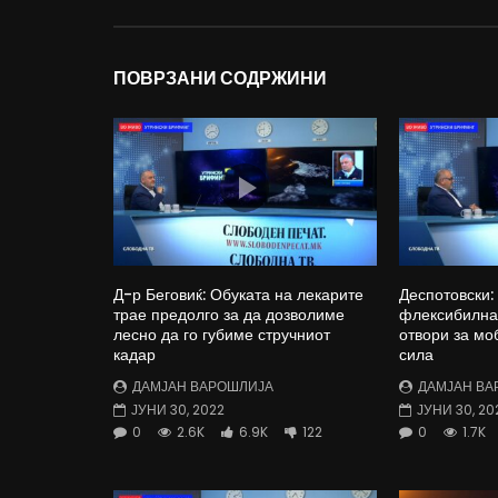
ПОВРЗАНИ СОДРЖИНИ
Д-р Беговиќ: Обуката на лекарите
Деспотовски:
трае предолго за да дозволиме
флексибилна 
лесно да го губиме стручниот
отвори за мо
кадар
сила
ДАМЈАН ВАРОШЛИЈА
ДАМЈАН ВА
ЈУНИ 30, 2022
ЈУНИ 30, 20
0
2.6K
6.9K
122
0
1.7K