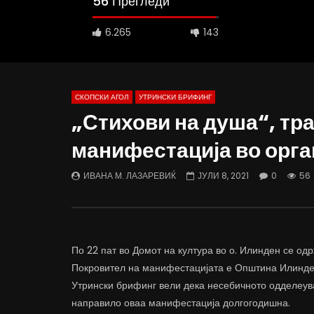
56 Прегледи
6.265
143
СКОПСКИ АГОЛ
УТРИНСКИ БРИФИНГ
„Стихови на душа“, тр
манифестација во орга
Д-р Беговиќ: Обуката на лекарите
Деспотовс
трае предолго за да дозволиме лесно
флексибил
ИВАНА М. ЛАЗАРЕВИЌ
ЈУЛИ 8, 2021
0
56
да го губиме стручниот кадар
отвори за
ДАМЈАН ВАРОШЛИЈА
ДАМЈАН
ЈУНИ 30, 2022
ЈУНИ 30,
0
2.6K
6.9K
122
0
1.
По 22 пат во Домот на култура во о. Илинден се о
Покровител на манифестацијата е Општина Илинден 
Утрински брифинг вели дека несебичното одделеува
направило оваа манифестација долгогодишна.