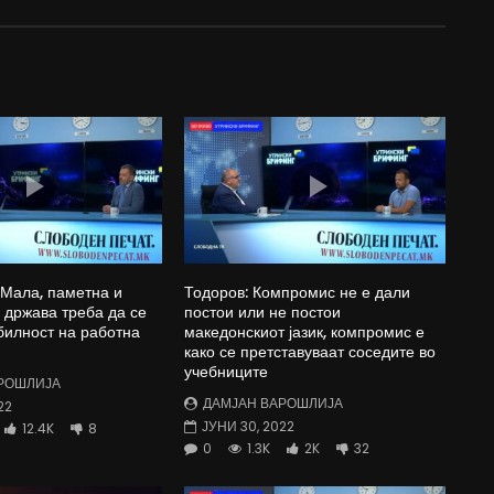
 Мала, паметна и
Тодоров: Компромис не е дали
држава треба да се
постои или не постои
билност на работна
македонскиот јазик, компромис е
како се претставуваат соседите во
учебниците
РОШЛИЈА
ДАМЈАН ВАРОШЛИЈА
22
ЈУНИ 30, 2022
12.4K
8
0
1.3K
2K
32