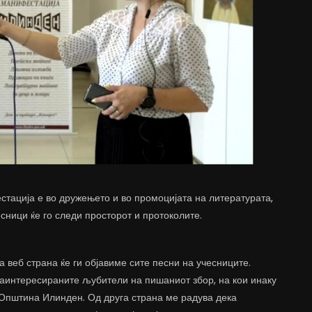
стација е во дружењето и во промоцијата на литературата,
сници ќе го следи просторот и протоколите.
а веб страна ќе ги објавиме сите песни на учесниците.
заинтересираните љубители на пишаниот збор, на кои инаку
 Општина Илинден. Од друга страна ме радува дека