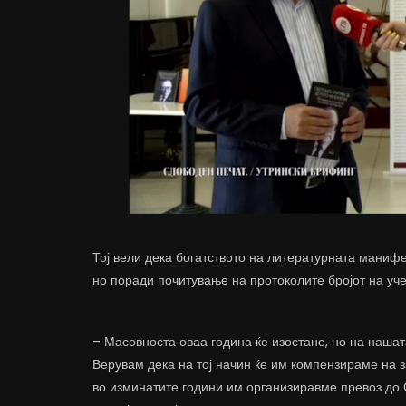
Тој вели дека богатството на литературната манифе
но поради почитување на протоколите бројот на уче
– Масовноста оваа година ќе изостане, но на нашат
Верувам дека на тој начин ќе им компензираме на 
во изминатите години им организиравме превоз до