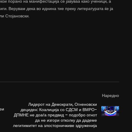
ои порано на манифестација се јавуваа како ученици, а
иги. Верувам дека во иднина тие преку литературата ќе ја
ли Стојановски.
Наредно
Лидерот на Демократи, Огненовски
деи
дециден: Коалиција со СДСМ и ВМРО-
ДПМНЕ не доаѓа предвид – подобро огнот
да не изгори отколку да дадеме
легитимитет на злосторничкиве здруженија