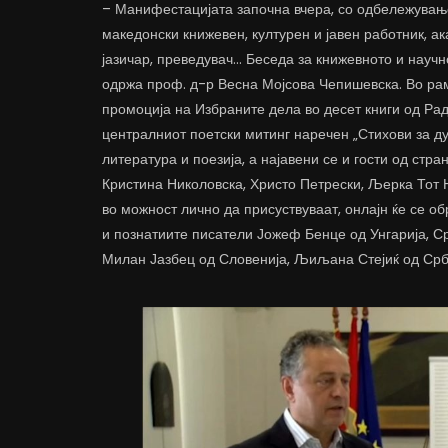
– Манифестацијата започна вчера, со одбележување
македонски книжевен, културен и јавен работник, ак
јазичар, преведувач… Беседа за книжевното и научн
одржа проф. д-р Весна Мојсова Чепишевска. Во ра
промоција на Избраните дела во десет книги од Рад
централниот поетски митинг наречен „Стихови за д
литература и поезија, а најавени се и гости од стра
Кристина Николовска, Христо Петрески, Љерка Тот 
во можност лично да присуствуваат, онлајн ќе се о
и познатиите писатели Јожеф Бенце од Унгарија, С
Милан Јазбец од Словенија, Љиљана Стејиќ од Срби