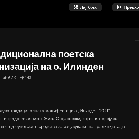
Лајтбокс
Предхо
адиционална поетска
низација на о. Илинден
ки: Мала, паметна и
Тодоров: Компромис не е дали пост
на држава треба да се
или не постои македонскиот јазик,
6.3K
143
 мобилност на работна сила
компромис е како се претставуваат
соседите во учебниците
 ВАРОШЛИЈА
ДАМЈАН ВАРОШЛИЈА
 2022
ЈУНИ 30, 2022
7K
12.4K
8
0
1.3K
2K
32
држува традициналната манифестација „Илинден 2021“.
и градоначалникот Жика Стојановски, кој во интервју за
ње од буџетските средства за зачувување на традицијата, ја