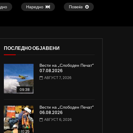
дно
Наредно
Повеќе
ПОСЛЕДНО ОБЈАВЕНИ
Вести на „Слободен Печат“
ои
Атовска од Киев, Украина: Нема
Славчо најавува сон
07.08.2026
изгледи за брзо завршување на
топло време со тем
АВГУСТ 7, 2026
војната
степени
ДАМЈАН ВАРОШЛИЈА
ДАМЈАН ВАРОШЛИЈ
09:38
ЈУНИ 30, 2022
ЈУНИ 30, 2022
0
819
3.3K
185
0
604
9.3K
Вести на „Слободен Печат“
06.08.2026
АВГУСТ 6, 2026
10:25