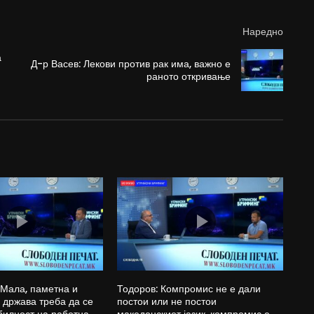
Наредно
а
Д-р Васев: Лекови против рак има, важно е
раното откривање
 Мала, паметна и
Тодоров: Компромис не е дали
држава треба да се
постои или не постои
билност на работна
македонскиот јазик, компромис е