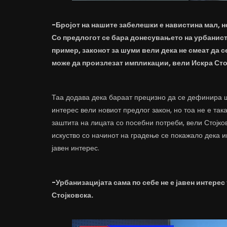
-Бројот на нашите забелешки е навистина мал, но
Со предлогот се бара донесувањето на урбанисти
пример, законот за шуми вели дека не смеат да с
може да произлезат импликации, вели Искра Сто
Таа додава дека бараат прецизно да се дефинира што
интерес вели новиот предлог закон, но тоа не е так
заштита на лицата со посебни потреби, вели Стојко
искуство со начинот на градење се покажало дека 
јавен интерес.
-Урбанизацијата сама по себе не е јавен интерес
Стојковска.