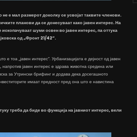
 не е мал размерот доколку се усвојат таквите членови.
чките планови да се донесуваат како јавен интерес. На
е ископачуваат шуми освен во јавен интерес, па оттука
јковска од „Фронт 21/42“.
 е тоа „јавен интерес“. Урбанизацијата е дејност од јавен
а, напротив јавен интерес е здрава животна средина или
вска за Утрински брифинг и додава дека досегашното
инвеститорите имаат предност пред она што е навистина
 туку треба да биде во функција на јавниот интерес, вели