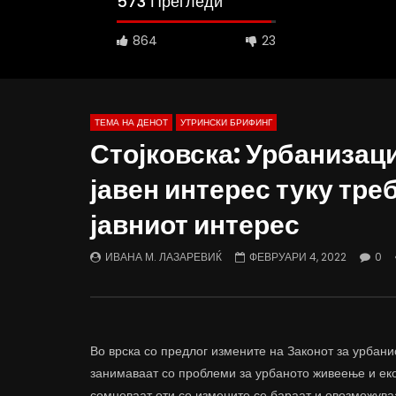
573 Прегледи
864
23
ТЕМА НА ДЕНОТ
УТРИНСКИ БРИФИНГ
Стојковска: Урбанизаци
јавен интерес туку тре
Д-р Беговиќ: Обуката на лекарите
Деспотовс
јавниот интерес
трае предолго за да дозволиме лесно
флексибил
да го губиме стручниот кадар
отвори за
ДАМЈАН ВАРОШЛИЈА
ДАМЈАН
ИВАНА М. ЛАЗАРЕВИЌ
ФЕВРУАРИ 4, 2022
0
ЈУНИ 30, 2022
ЈУНИ 30,
0
2.6K
6.9K
122
0
1.
Во врска со предлог измените на Законот за урбан
занимаваат со проблеми за урбаното живеење и екол
сомневаат оти со измените се бараат и овозможуваа