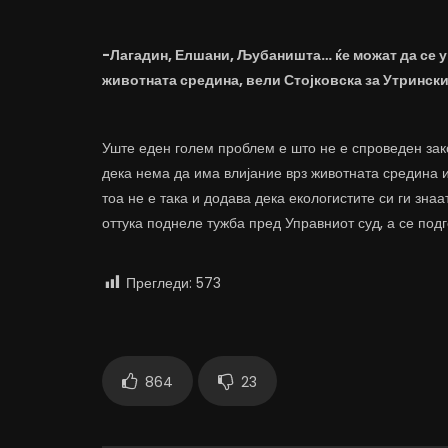
-Лагадин, Елшани, Љубаништа… ќе можат да се ур
животната средина, вели Стојковска за Утринск
Уште еден голем проблем е што не е спроведен зако
дека нема да има влијание врз животната средина и 
тоа не е така и додава дека екологистите си ги знаа
оттука поднеле тужба пред Управниот суд, а се подг
Прегледи:
573
864
23