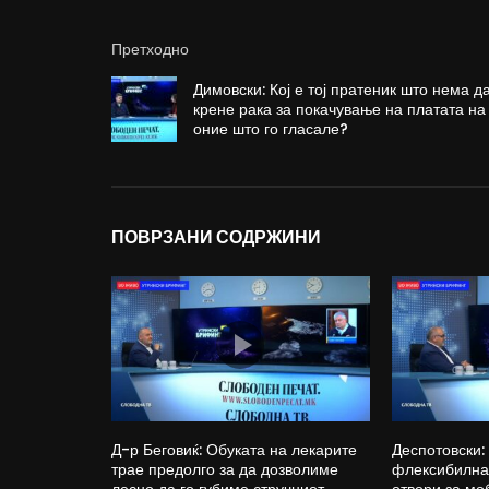
Претходно
Димовски: Кој е тој пратеник што нема д
крене рака за покачување на платата на
оние што го гласале?
ПОВРЗАНИ СОДРЖИНИ
Д-р Беговиќ: Обуката на лекарите
Деспотовски:
трае предолго за да дозволиме
флексибилна 
лесно да го губиме стручниот
отвори за мо