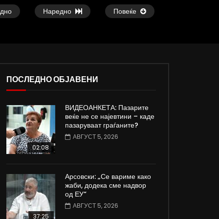
дно
Наредно
Повеќе
ПОСЛЕДНО ОБЈАВЕНИ
ВИДЕОАНКЕТА: Пазарите
ои
Атовска од Киев, Украина: Нема
Славчо најавува сон
веќе не се најевтини – каде
изгледи за брзо завршување на
топло време со тем
пазаруваат граѓаните?
војната
степени
АВГУСТ 5, 2026
ДАМЈАН ВАРОШЛИЈА
ДАМЈАН ВАРОШЛИЈ
02:08
ЈУНИ 30, 2022
ЈУНИ 30, 2022
0
819
3.3K
185
0
604
9.3K
Арсовски: „Се вариме како
жаби, додека сме надвор
од ЕУ“
АВГУСТ 5, 2026
37:25