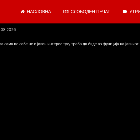
НАСЛОВНА
СЛОБОДЕН ПЕЧАТ
УТРИ
 се откажувајте од доењето
та сама по себе не е јавен интерес туку треба да биде во функција на јавниот