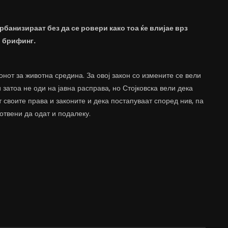
банизираат без да се ровери како тоа ќе влијае врз
и брифинг.
нот за животна средина. За овој закон со измените се вели
затоа не оди на јавна расправа, но Стојковска вели дека
т своите права и законите и дека постапуваат според нив, па
отвени да одат и подалеку.