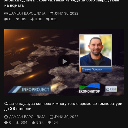
Атовска од Киев, Украина: Нема изгледи за брзо завршување
на војната
ДАМЈАН ВАРОШЛИЈА
ЈУНИ 30, 2022
0
819
3.3K
185
Славчо најавува сончево и многу топло време со температури
до 38 степени
ДАМЈАН ВАРОШЛИЈА
ЈУНИ 30, 2022
0
604
9.3K
104