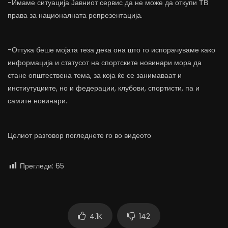
-Имаме ситуација Јавниот сервис да не може да откупи ТВ
права за националната репрезентација.
-Оттука беше мојата теза дека она што го испорачуваме како
информација и статусот на спортските новинари мора да
стане општествена тема, за која ќе се занимаваат и
инстиутуциите, но и федерации, клубови, спортисти, па и
самите новинари.
Целиот разговор погледнете го во видеото
Прегледи:
65
4.1K
142