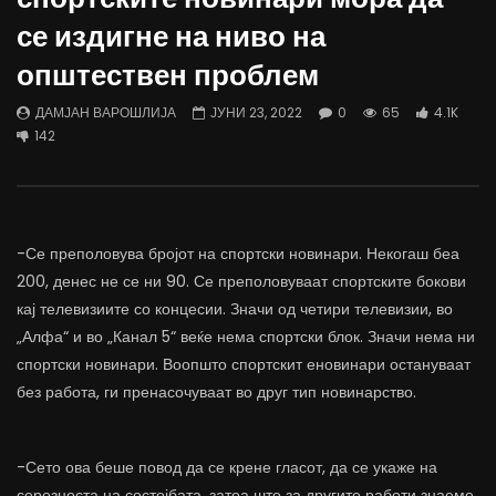
Д-р Беговиќ: Обуката на лекарите
Деспотовски: Мала, па
се издигне на ниво на
трае предолго за да дозволиме лесно
флексибилна држава тр
да го губиме стручниот кадар
отвори за мобилност н
општествен проблем
ДАМЈАН ВАРОШЛИЈА
ДАМЈАН ВАРОШЛИЈА
ЈУНИ 30, 2022
ЈУНИ 30, 2022
ДАМЈАН ВАРОШЛИЈА
ЈУНИ 23, 2022
0
65
4.1K
0
2.6K
6.9K
122
0
1.7K
12.4K
142
-Се преполовува бројот на спортски новинари. Некогаш беа
200, денес не се ни 90. Се преполовуваат спортските бокови
кај телевизиите со концесии. Значи од четири телевизии, во
„Алфа“ и во „Канал 5“ веќе нема спортски блок. Значи нема ни
спортски новинари. Воопшто спортскит еновинари остануваат
без работа, ги пренасочуваат во друг тип новинарство.
-Сето ова беше повод да се крене гласот, да се укаже на
серозноста на состојбата, затоа што за другите работи знаеме