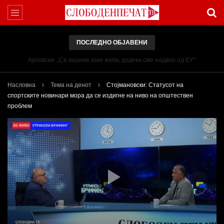
ПОСЛЕДНО ОБЈАВЕНИ
Арсовски: „Се вариме како жаби, додека сме надвор од ЕУ“
Насловна
Тема на денот
Стојмановски: Статусот на
спортските новинари мора да се издигне на ниво на општествен
проблем