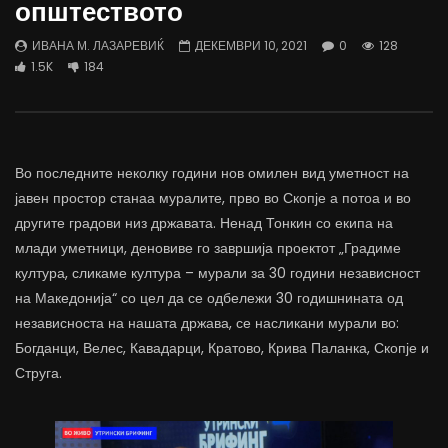
општеството
трае предолго за да дозволиме лесно
флексибилна држава тр
да го губиме стручниот кадар
отвори за мобилност н
ИВАНА М. ЛАЗАРЕВИЌ
ДЕКЕМВРИ 10, 2021
0
128
ДАМЈАН ВАРОШЛИЈА
ДАМЈАН ВАРОШЛИЈА
1.5K
184
ЈУНИ 30, 2022
ЈУНИ 30, 2022
0
2.6K
6.9K
122
0
1.7K
12.4K
Во последните неколку години нов омилен вид уметност на
јавен простор станаа муралите, прво во Скопје а потоа и во
другите градови низ државата. Ненад Тонкин со екипа на
млади уметници, деновиве го завршија проектот „Градиме
култура, сликаме култура – мурали за 30 години независност
на Македонија“ со цел да се одбележи 30 годишнината од
независноста на нашата држава, се насликани мурали во:
Богданци, Велес, Кавадарци, Кратово, Крива Паланка, Скопје и
Струга.