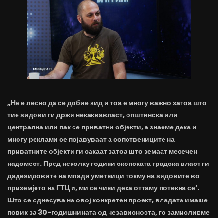
„Не е лесно да се добие ѕид и тоа е многу важно затоа што
тие ѕидови ги држи некаквавласт, општинска или
централна или пак се приватни објекти, а знаеме дека и
многу реклами се појавуваат а сопствениците на
приватните објекти ги сакаат затоа што земаат месечен
надомест. Пред неколку години скопската градска власт ги
дадеѕидовите на млади уметници токму на ѕидовите во
приземјето на ГТЦ и, ми се чини дека оттаму потекна се’.
Што се однесува на овој конкретен проект, владата имаше
повик за 30-годишнината од независноста, го замисливме