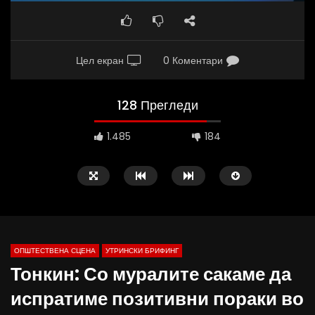
Цел екран
0 Коментари
128 Прегледи
1.485
184
ОПШТЕСТВЕНА СЦЕНА
УТРИНСКИ БРИФИНГ
Тонкин: Со муралите сакаме да
испратиме позитивни пораки во
Д-р Беговиќ: Обуката на лекарите
Деспотовски: Мала, па