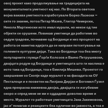
овој проект како продолжување на традицијата на
монументалната уметност кај нас. По Втората светска
војна вакава уметноста изработувале Борко Лазески –
сите го знаеме, потоа Петар Мазев, Глигор Чемерски,
Никола Мартиноски исто имал мурали, но некои од тие
објекти се срушени. Повикав уметници да работиме во
седум градови, почнавме од Богданци и низ процесот на
работа се наметна идејата да се направи потсетување на
големите културни дејци. Така во Богданци тоа беа многу
популарните глумци Ѓорѓи Колозов и Ванчо Петрушевски,
двајцата родум од Богданци и уметницата што ги наслика е
исто така од Богданци, тоа е Емилија Мишева. Проектот го
завршивме со Скопје каде муралот е на фасадата на ОУ
Песталоци и е посветен на Лилјана Дирјан и Богомил Ѓузел
една прекрасна книжевна двојка, двајцата ги изгубивме
скоро и спред мене не ми е оддадено доволно време и
место. Муралот го работеше уметницата Јана Јакимовска,
јас и’ помагав и реакциите беа одлични во јавноста, а тоа е