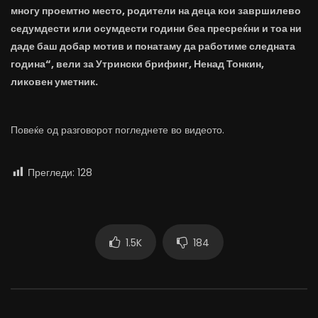
многу проемтно место, родители на деца кои завршилево
седумдести или осумдести години беа пресреќни и тоа ни
даде баш добар мотив и понатаму да работиме следната
година“, вели за Утрински брифинг, Ненад Тонкин,
ликовен уметник.
Повеќе од разговорот погледнете во видеото.
Прегледи:
128
1.5K
184