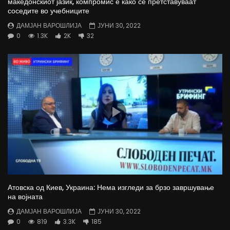
македонскиот јазик, компромис е како се претставуваат
соседите во учебниците
ДАМЈАН ВАРОШЛИЈА
ЈУНИ 30, 2022
0
1.3K
2K
32
Атовска од Киев, Украина: Нема изгледи за брзо завршување
на војната
ДАМЈАН ВАРОШЛИЈА
ЈУНИ 30, 2022
0
819
3.3K
185