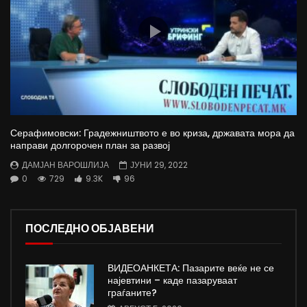
Серафимовски: Градежништвото е во криза, државата мора да
направи долгорочен план за развој
ДАМЈАН ВАРОШЛИЈА
ЈУНИ 29, 2022
0
729
9.3K
96
ПОСЛЕДНО ОБЈАВЕНИ
ВИДЕОАНКЕТА: Пазарите веќе не се
најевтини – каде пазаруваат
граѓаните?