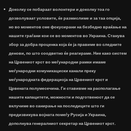
Доколку се побараат волонтери и доколку тоа го
дозволуваат условите, ќе размислиме и за таа опција,
но во моментов сме фокусирани на безбедно враќање на
нашите граѓани кои се во моментов во Украина. Станува
збор за добра проценка која ќе ја правиме во следните
денови, по што соодветно ќе реагираме. Ние како систем
на Црвениот крст во меѓународни рамки имаме
меѓународни комуникациски канали преку
меѓународната федерациоја на Црвениот крст и
Црвената полумесечина. Ги ставивме на располагање
нашите капацитети, можности и подготвеност да се
вклучиме во санирање на последиците што ги
предизвикува војната помеѓу Русија и Украина,
дополнува генералниот секретар на Црвениот крст.