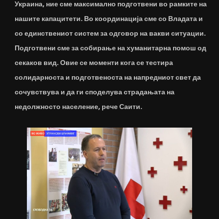
Украина, ние сме максимално подготвени во рамките на
нашите капацитети. Во координација сме со Владата и
со единствениот систем за одговор на вакви ситуации.
Подготвени сме за собирање на хуманитарна помош од
секаков вид. Овие се моменти кога се тестира
солидарноста и подготвеноста на напредниот свет да
сочувствува и да ги споделува страдањата на
недолжносто население, рече Саити.