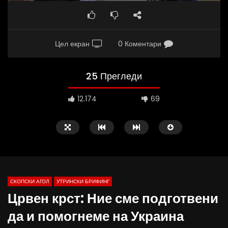
Цел екран
0 Коментари
25 Прегледи
12.174
69
СКОПСКИ АГОЛ
УТРИНСКИ БРИФИНГ
Црвен крст: Ние сме подготвени
да и помогнеме на Украина
Д-р Беговиќ: Обуката на лекарите
Деспотовски: Мала, па