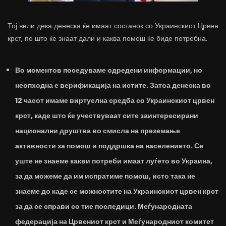
Тој вели дека денеска ќе имаат состанок со Украинскиот Црвен
крст, по што ќе знаат дали и каква помош ќе биде потребна.
Во моментов поседуваме одредени информации, но
неопходна е верификација на истите. Затоа денеска во
12 часот имаме виртуелна средба со Украинскиот црвен
крст, каде што ќе учествуваат сите заинтересирани
национални друштва во смисла на преземање
активности за помош и поддршка на населението. Се
уште не знаеме какви потреби имаат луѓето во Украина,
за да можеме да им испратиме помош, исто така не
знаеме до каде се можностите на Украинскиот црвен крст
за да се справи со тие последици. Меѓународната
федерација на Црвениот крст и Меѓународниот комитет