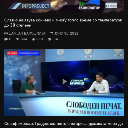
Славчо најавува сончево и многу топло време со температури
до 38 степени
ДАМЈАН ВАРОШЛИЈА
ЈУНИ 30, 2022
0
604
9.3K
104
Серафимовски: Градежништвото е во криза, државата мора да