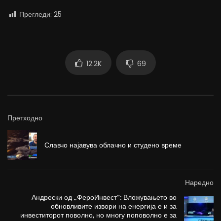
Прегледи:
25
12.2K
69
Претходно
Славчо најавува облачно и студено време
Наредно
Андрески од „ФероИнвест“: Вложувањето во
обновливите извори на енергија е и за
инвеститорот поволно, но многу поповолно е за