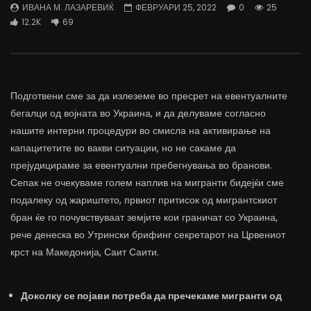
ИВАНА М. ЛАЗАРЕВИЌ
ФЕВРУАРИ 25, 2022
0
25
трае предолго за да дозволиме лесно
флексибилна држава тр
12.2K
69
да го губиме стручниот кадар
отвори за мобилност н
ДАМЈАН ВАРОШЛИЈА
ДАМЈАН ВАРОШЛИЈА
ЈУНИ 30, 2022
ЈУНИ 30, 2022
0
2.6K
6.9K
122
0
1.7K
12.4K
Подготвени сме за да излеземе во пресрет на евентуалните
бегалци од војната во Украина, и да делуваме согласно
нашите интерни процедури во смисла на активирање на
капацитетите во вакви ситуации, но не сакаме да
прејудицираме за евентуални пребегнувања во бранови.
Сепак не очекуваме голем наплив на мигранти бидејќи сме
подалеку од жариштето, првиот притисок од мигрантскиот
бран ќе го почувствуваат земјите кои граничат со Украина,
рече денеска во Утрински брифинг секретарот на Црвениот
крст на Македонија, Саит Саити.
Доколку се појави потреба да пречекаме мигранти од