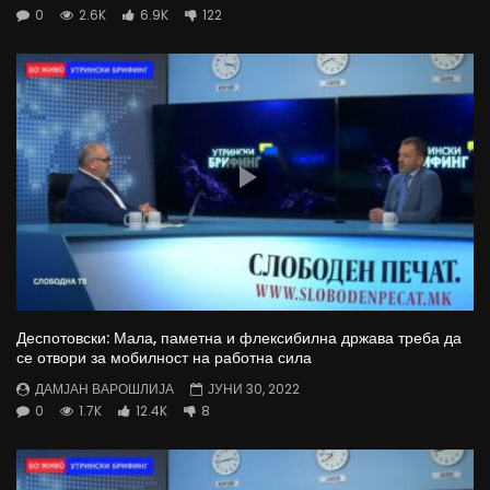
0
2.6K
6.9K
122
Деспотовски: Мала, паметна и флексибилна држава треба да
се отвори за мобилност на работна сила
ДАМЈАН ВАРОШЛИЈА
ЈУНИ 30, 2022
0
1.7K
12.4K
8