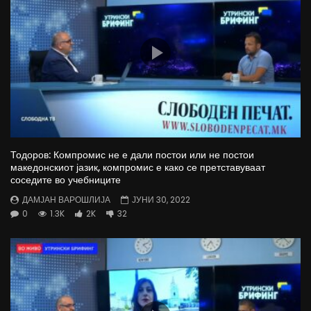
Тодоров: Компромис не е дали постои или не постои
македонскиот јазик, компромис е како се претставуваат
соседите во учебниците
ДАМЈАН ВАРОШЛИЈА
ЈУНИ 30, 2022
0
1.3K
2K
32