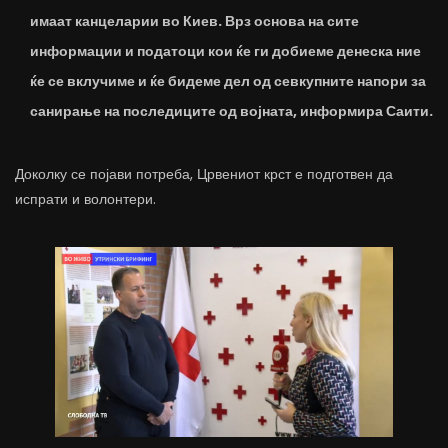
имаат канцеларии во Киев. Врз основа на сите
информации и податоци кои ќе ги добиеме денеска ние
ќе се вклучиме и ќе бидеме дел од севкупните напори за
санирање на последиците од војната, информира Саити.
Доколку се појави потреба, Црвениот крст е подготвен да
испрати и волонтери.