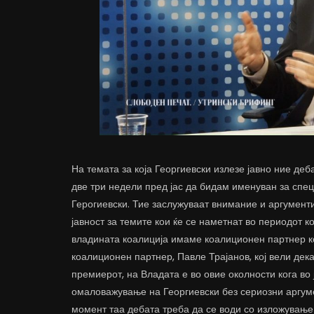
На темата за која Георгиевски излезе јавно ние деб
две три недели пред јас да бидам именуван за спец
Герогиевски. Тие заслужуваат внимание и аргумент
јавност за темите кои ќе се наметнат во периодот ко
владината коалиција имаме коалиционен партнер ко
коалиционен партнер, Павле Трајанов, кој вели дек
премиерот, на Владата е во овие околности кога во
омаловажување на Георгиевски без сериозни аргуме
момент таа дебата треба да се води со изложување