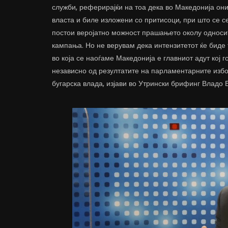
служби, реферирајќи на тоа дека во Македонија он
власта и биле изложени со притисоци, при што се с
постои веројатно можност прашањето околу односит
кампања. Но не верувам дека интензитетот ќе биде 
во која се наоѓаме Македонија е главниот адут кој г
независно од резултатите на парламентарните избор
бугарска влада, изјави во Утрински брифинг Владо Б