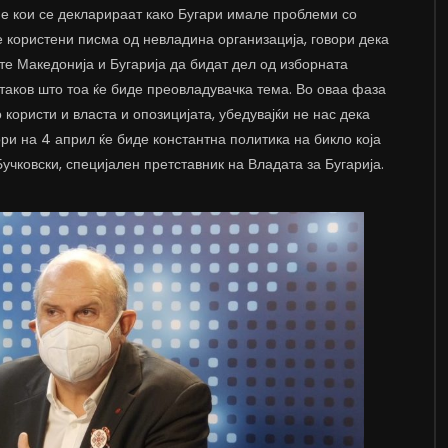
ие кои се декларираат како Бугари имале проблеми со
е користени писма од невладина организација, говори дека
е Македонија и Бугарија да бидат дел од изборната
таков што тоа ќе биде преовладувачка тема. Во оваа фаза
о користи и власта и опозицијата, убедувајќи не нас дека
и на 4 април ќе биде константна политика на бикло која
учковски, специјален претставник на Владата за Бугарија.