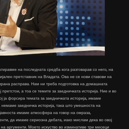
атиравме на последната средба кога разговарав со него, на
ијален претставник на Владата. Ова не се нови ставови на
ирана расправа. Нам ни треба подготовка на домашната
ј претстои, а тоа се темите за заедничката историја. Ние и во
ј ја форсира темата за заедничката историја, имаме
а немаме заедничка историја, така што умешноста на
 јавноста имаме атмосфера на говор на омраза,
нти, да имаме сериозна дебата, иако мислам дека во овој
 на аргументи. Моето искуство во изминативе три месеци