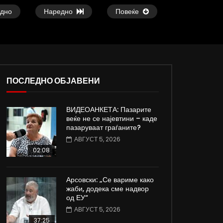
дно
Наредно
Повеќе
ПОСЛЕДНО ОБЈАВЕНИ
ВИДЕОАНКЕТА: Пазарите
ои
Атовска од Киев, Украина: Нема
Славчо најавува сон
веќе не се најевтини – каде
изгледи за брзо завршување на
топло време со тем
пазаруваат граѓаните?
војната
степени
АВГУСТ 5, 2026
ДАМЈАН ВАРОШЛИЈА
ДАМЈАН ВАРОШЛИЈ
02:08
ЈУНИ 30, 2022
ЈУНИ 30, 2022
0
819
3.3K
185
0
604
9.3K
Арсовски: „Се вариме како
жаби, додека сме надвор
од ЕУ“
АВГУСТ 5, 2026
37:25