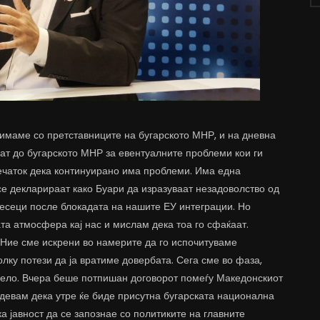
 имаме со претставниците на бугарското МНР, и на дневна
ат до бугарското МНР за евентуалните проблеми кои ги
печаток дека континуирано има проблеми. Има една
се декларираат како Буари да изразуваат незадоволство од
месеци после блокадата на нашите ЕУ интеграции. Но
та атмосфера кај нас и мислам дека тоа го сфаќаат.
 Ние сме искрени во намерите да го испочитуваме
олку потези да ја вратиме довербата. Сега сме во фаза,
дело. Вчера беше потпишан договорот помеѓу Македонскиот
адевам дека утре ќе биде присутна бугарската национална
а јавност да се запознае со политиките на главните