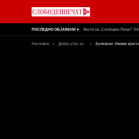
ПОСЛЕДНО ОБЈАВЕНИ
ВИДЕОИНТЕРВЈУ | Ѓоргева: Не
Насловна
Добро утро за...
Бучковски: Имаме криста