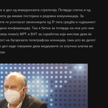
е е дел од македонската стратегија. Потврда стигна и од
мата да имаме постојана и редовна комуникација. За
те ги усогласат записниците од 11-тата средба и годишниот
дина конференција. Таа е битна за потврда на она што ние
овор помеѓу МРТ и БНТ за соработка која мислам дека ќе
рот на бугарската телеграфска агениција, така што во делот
н дел каде говориме дека медиумите се клулчна алатка во
ски.