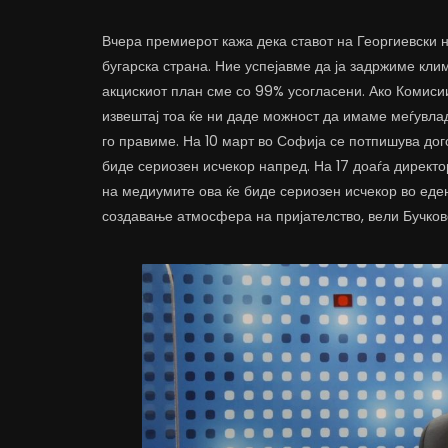
Вчера премиерот кажа дека ставот на Георгиевски н
бугарска страна. Ние успејавме да ја задржиме кли
акцискиот план сме со 99% усогласени. Ако Комисии
извештај тоа ќе ни даде можност да имаме меѓувла
го правиме. На 10 март во Софија се потпишува дог
биде сериозен исчекор напред. На 17 доаѓа директо
на медиумите ова ќе биде сериозен исчекор во еде
создавање атмосфера на пријателство, вели Бучков