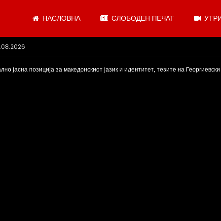
НАСЛОВНА
СЛОБОДЕН ПЕЧАТ
УТРИ
 се откажувајте од доењето
лно јасна позиција за македонскиот јазик и идентитет, тезите на Георгиевс