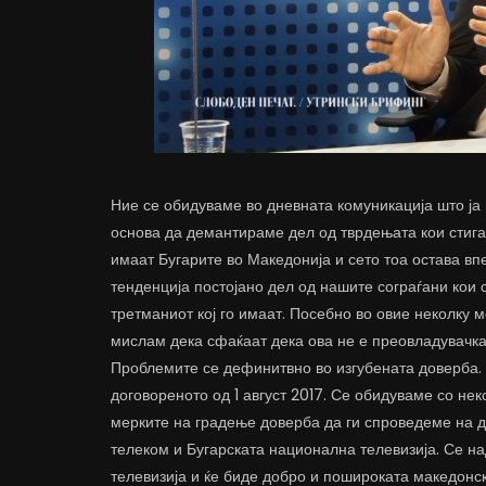
Ние се обидуваме во дневната комуникација што ја
основа да демантираме дел од тврдењата кои стига
имаат Бугарите во Македонија и сето тоа остава в
тенденција постојано дел од нашите сограѓани кои 
третманиот кој го имаат. Посебно во овие неколку 
мислам дека сфаќаат дека ова не е преовладувачка
Проблемите се дефинитвно во изгубената доверба.
договореното од 1 август 2017. Се обидуваме со нек
мерките на градење доверба да ги спроведеме на 
телеком и Бугарската национална телевизија. Се н
телевизија и ќе биде добро и пошироката македонск