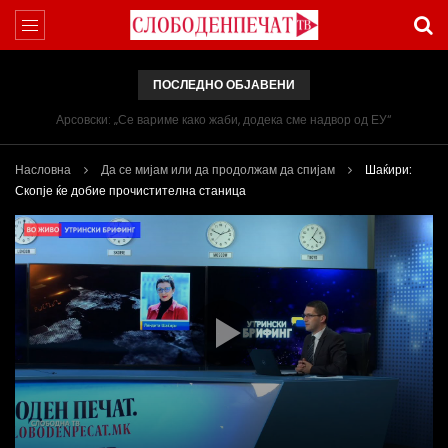
ПОСЛЕДНО ОБЈАВЕНИ
Арсовски: „Се вариме како жаби, додека сме надвор од ЕУ“
Насловна
Да се мијам или да продолжам да спијам
Шаќири:
Скопје ќе добие прочистителна станица