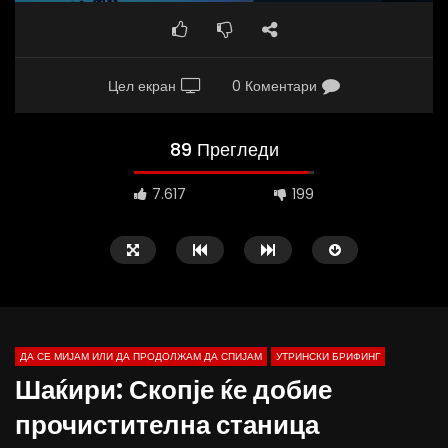
Цел екран
0 Коментари
89 Прегледи
7.617
199
ДА СЕ МИЈАМ ИЛИ ДА ПРОДОЛЖАМ ДА СПИЈАМ
УТРИНСКИ БРИФИНГ
Шаќири: Скопје ќе добие
прочистителна станица
Д-р Беговиќ: Обуката на лекарите
Деспотовски: Мала, па