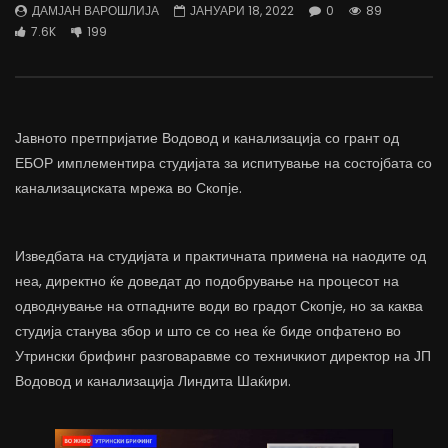
ДАМЈАН ВАРОШЛИЈА
ЈАНУАРИ 18, 2022
0
89
трае предолго за да дозволиме лесно
флексибилна држава тр
7.6K
199
да го губиме стручниот кадар
отвори за мобилност н
ДАМЈАН ВАРОШЛИЈА
ДАМЈАН ВАРОШЛИЈА
ЈУНИ 30, 2022
ЈУНИ 30, 2022
0
2.6K
6.9K
122
0
1.7K
12.4K
Јавното претпријатие Водовод и канализација со грант од
ЕБОР имплементира студијата за испитување на состојбата со
канализациската мрежа во Скопје.
Изведбата на студијата и практичната примена на наодите од
неа, директно ќе доведат до подобрување на процесот на
одводнување на отпадните води во градот Скопје, но за каква
студија станува збор и што се со неа ќе биде опфатено во
Утрински брифинг разговаравме со техничкиот директор на ЈП
Водовод и канализација Линдита Шаќири.