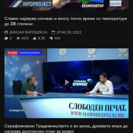
Славчо најавува сончево и многу топло време со температури
до 38 степени
ДАМЈАН ВАРОШЛИЈА
ЈУНИ 30, 2022
0
604
9.3K
104
Серафимовски: Градежништвото е во криза, државата мора да
направи долгорочен план за развој