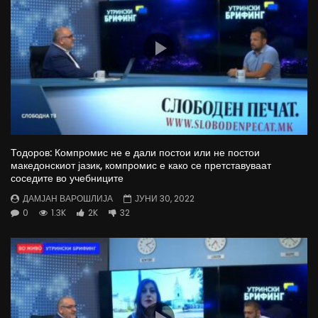
Тодоров: Компромис не е дали постои или не постои
македонскиот јазик, компромис е како се претставуваат
соседите во учебниците
ДАМЈАН ВАРОШЛИЈА
ЈУНИ 30, 2022
0
1.3K
2K
32