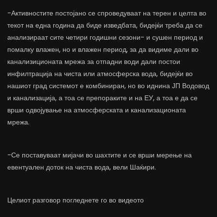
-Активностите постојано се спроведуваат на терен и целта во
текот на една година да биде изведбата, бидејќи треба да се
анализираат сите четири годишни сезони- и сушен период и
помалку влажен, но и влажен период, за да видиме дали во
канализиционата мрежа за отпадни води дали постои
инфилтрација на чиста или атмосферска вода, бидејќи во
нашиот град системот е комбиниран, но во иднина ЈП Водовод
и канализација, а тоа се препораките и на ЕУ, а тоа е да се
врши одвојување на атмосферската и канализационата
мрежа.
-Се поставуваат мијачи во шахтите и се врши мерење на
евентуален доток на чиста вода, вели Шаќири.
Целиот разговор погледнете го во видеото