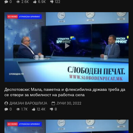
0
2.6K
6.9K
122
Деспотовски: Мала, паметна и флексибилна држава треба да
се отвори за мобилност на работна сила
ДАМЈАН ВАРОШЛИЈА
ЈУНИ 30, 2022
0
1.7K
12.4K
8