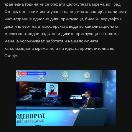
трае една година ќе се опфати целокупната мрежа во Град
Скопје, што значи испитување на нејзината состојба, дали има
инфилтрација односно диви приклучоци, бидејќи верувајте и
дека и влезот на атмосферската вода во канализационата
мрежа за отпадни води, но и дивите приклучоци во голема
мера ја усложнуваат работата и на целокупната
канализациона мрежа, но и на идната прочистителна во
Скопје.