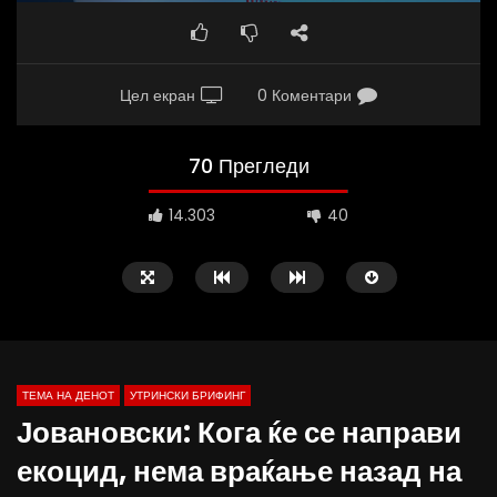
Цел екран
0 Коментари
70 Прегледи
14.303
40
ТЕМА НА ДЕНОТ
УТРИНСКИ БРИФИНГ
Јовановски: Кога ќе се направи
екоцид, нема враќање назад на
Д-р Беговиќ: Обуката на лекарите
Деспотовски: Мала, па