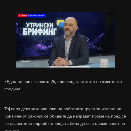
-Една од нив е главата 25, односно, заштитата на животната
средина.
Тој вели дека како членови на работната група за измена на
Кривичниот Законик се обиделе да направат промени, пред сѐ
во дваесетина одредби и идејата била да се зголеми видот на
казната.