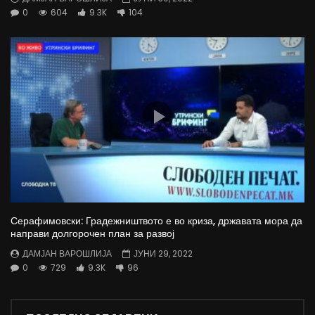
0
604
9.3K
104
Серафимовски: Градежништвото е во криза, државата мора да
направи долгорочен план за развој
ДАМЈАН ВАРОШЛИЈА
ЈУНИ 29, 2022
0
729
9.3K
96