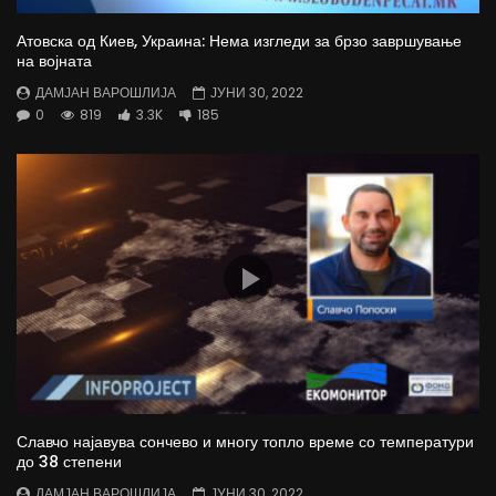
Атовска од Киев, Украина: Нема изгледи за брзо завршување
на војната
ДАМЈАН ВАРОШЛИЈА
ЈУНИ 30, 2022
0
819
3.3K
185
Славчо најавува сончево и многу топло време со температури
до 38 степени
ДАМЈАН ВАРОШЛИЈА
ЈУНИ 30, 2022