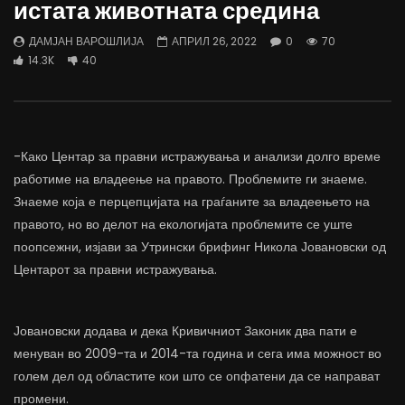
истата животната средина
трае предолго за да дозволиме лесно
флексибилна држава тр
да го губиме стручниот кадар
отвори за мобилност н
ДАМЈАН ВАРОШЛИЈА
АПРИЛ 26, 2022
0
70
ДАМЈАН ВАРОШЛИЈА
ДАМЈАН ВАРОШЛИЈА
14.3K
40
ЈУНИ 30, 2022
ЈУНИ 30, 2022
0
2.6K
6.9K
122
0
1.7K
12.4K
-Како Центар за правни истражувања и анализи долго време
работиме на владеење на правото. Проблемите ги знаеме.
Знаеме која е перцепцијата на граѓаните за владеењето на
правото, но во делот на екологијата проблемите се уште
поопсежни, изјави за Утрински брифинг Никола Јовановски од
Центарот за правни истражувања.
Јовановски додава и дека Кривичниот Законик два пати е
менуван во 2009-та и 2014-та година и сега има можност во
голем дел од областите кои што се опфатени да се направат
промени.