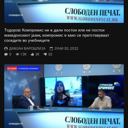
Тодоров: Компромис не е дали постои или не постои
македонскиот јазик, компромис е како се претставуваат
соседите во учебниците
ДАМЈАН ВАРОШЛИЈА
ЈУНИ 30, 2022
0
1.3K
2K
32