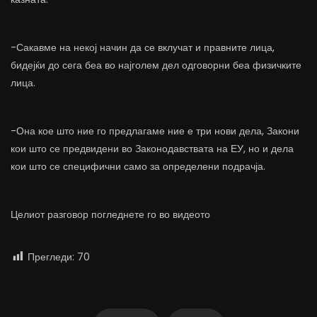
-Сакавме на некој начин да се вклучат и правните лица,
бидејќи до сега беа во најголем дел одговорни беа физичките
лица.
-Она кое што ние го предлагаме ние е три нови дела, Закони
кои што се предвидени во Законодавствата на ЕУ, но и дела
кои што се специфични само за определени подрачја.
Целиот разговор погледнете го во видеото
Прегледи:
70