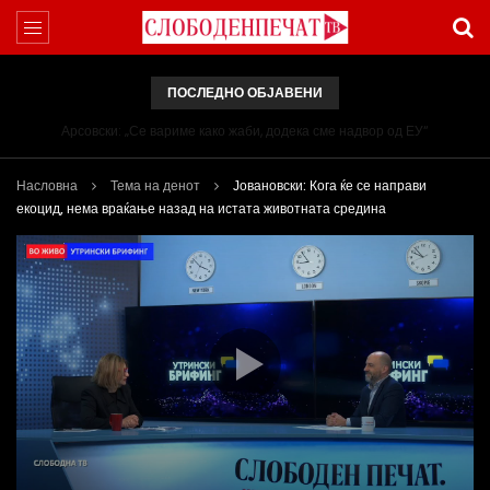
ПОСЛЕДНО ОБЈАВЕНИ
Арсовски: „Се вариме како жаби, додека сме надвор од ЕУ“
Насловна
Тема на денот
Јовановски: Кога ќе се направи
екоцид, нема враќање назад на истата животната средина