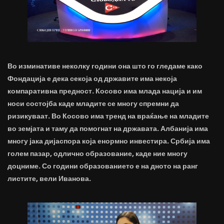
Во изминативе неколку години она што го гледаме како
Фондација е дека секоја од државите има некоја
компаративна предност. Косово има млада нација и им
носи состојба каде младите се многу спремни да
ризикуваат. Во Косово има тренд на враќање на младите
во земјата и таму да помогнат на државата. Албанија има
многу јака дијаспора која енормно инвестира. Србија има
голем пазар, одлично образование, каде ние многу
доцниме. Со години образованието е на дното на ранг
листите, вели Иванова.