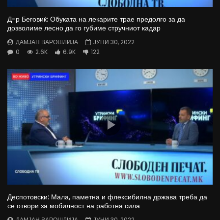
Д-р Беговиќ: Обуката на лекарите трае предолго за да
дозволиме лесно да го губиме стручниот кадар
ДАМЈАН ВАРОШЛИЈА
ЈУНИ 30, 2022
0
2.6K
6.9K
122
Деспотовски: Мала, паметна и флексибилна држава треба да
се отвори за мобилност на работна сила
ДАМЈАН ВАРОШЛИЈА
ЈУНИ 30, 2022