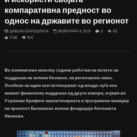
Д-р Беговиќ: Обуката на лекарите
Деспотовски: Мала, па
компаративна предност во
трае предолго за да дозволиме лесно
флексибилна држава тр
да го губиме стручниот кадар
отвори за мобилност н
однос на државите во регионот
ДАМЈАН ВАРОШЛИЈА
ДАМЈАН ВАРОШЛИЈА
ЈУНИ 30, 2022
ЈУНИ 30, 2022
ДАМЈАН ВАРОШЛИЈА
ФЕВРУАРИ 4, 2021
0
92
0
2.6K
6.9K
122
0
1.7K
12.4K
11.9K
154
Во изминативе неколку години работам на полето на
поддршка на зелени бизниси, на регионално ниво.
Особено на идеи кои потекнуваат од млади луѓе кои
немаат финасиска поддршка од други извори,
изјави во
Утрински брифинг аналитичарката и програмски менаџер
на проектот Балканска зелена фондација Антоанета
Иванова
.