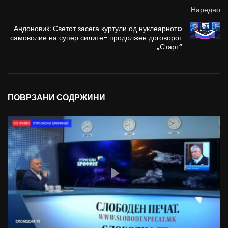
Наредно
Андоновиќ: Светот засега куртули од нуклеарнотo
самоволие на супер силите- продолжен договорот
„Старт“
ПОВРЗАНИ СОДРЖИНИ