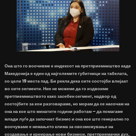
Она што го воочивме е индексот на претприемништво каде
Македонија е еден од најголемите губитници на табелата,
со цели 19 места пад. Би рекла дека сите состојби влијаат
во сите сегменти. Ние не можеме да го издвоиме
претпиемништвото како засебен сегмент, надвор од
состојбите за кои разговараме, но морам да се насочам на
она на кое што минатите години работам – да помагаме
млади луѓе да започнат бизнис и она кое што генерално го
воочуваме е немањето клима за овозможување на
создавање и креирање нови бизниси, претприемачки дух,