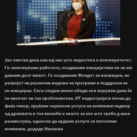
Јас сметам дека она кај нас што недостига е континуитетот.
Ги започнуваме работите, создаваме иницијативи но не им
даваме долг живот. Го создаваме Фондот за иновации, но
развојот на различни видови на програми и поддршка не
се иницираа. Сега гледам некои обиди кои верувам дека ќе
се насочат на таа проблематика. ИТ индистријата почна да
фаќа чекор, пруќаме сервисни услуги на компании надвор
од државата и тоа можеби е нешто за кое што треба д аасе
размислува, односно да нудиме услуги за поголеми
компании, додаде Иванова