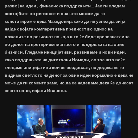
развој на идеи , финасиска поддрка итн… Јас ги следам
состојбите во регионот и она што можам да го
констатирам е дека Македонија како да не успеа да си ја
најде својата компаративна предност во однос на
државите во регионот по која што ќе биде препознатлива
во делот на претприемништвото и поддршката на овие
бизниси. Гледаме иницијативи, развиваме и нови идеи,
како поддршката на дигитални Номади, со тоа што веќе
гледаме иницијативи кои се создаваат, но додека не го
видиме светлото на денот за овие идеи нормално е дека не
може да ги коментираме, но да се надеваме дека ќе донесат
нешто ново, изјави Иванова.