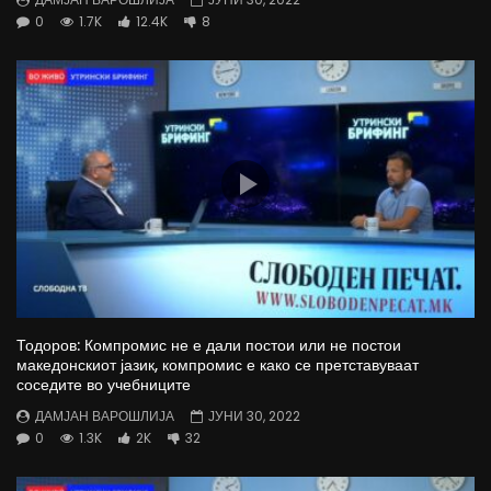
0
1.7K
12.4K
8
Тодоров: Компромис не е дали постои или не постои
македонскиот јазик, компромис е како се претставуваат
соседите во учебниците
ДАМЈАН ВАРОШЛИЈА
ЈУНИ 30, 2022
0
1.3K
2K
32