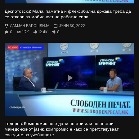
Деспотовски: Мала, паметна и флексибилна држава треба да
се отвори за мобилност на работна сила
ДАМЈАН ВАРОШЛИЈА
ЈУНИ 30, 2022
0
1.7K
12.4K
8
Тодоров: Компромис не е дали постои или не постои
македонскиот јазик, компромис е како се претставуваат
соседите во учебниците