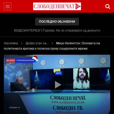
ПОСЛЕДНО ОБЈАВЕНИ
ВИДЕОИНТЕРВЈУ | Ѓоргева: Не се откажувајте од доењето
Насловна
Добро утро за...
Moџо Килингтон: Основата на
политичката критика е полесна преку социјалните мрежи