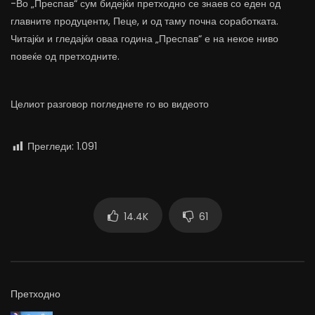
-Во „Преспав“ сум бидејќи претходно се знаев со еден од
главните продуценти, Пеце, и од таму почна соработката.
Читајќи и гледајќи оваа година „Преспав“ е на некое ниво
повеќе од претходните.
Целиот разговор погледнете го во видеото
Прегледи:
1.091
14.4K
61
Претходно