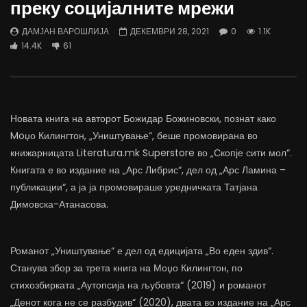
преку социјалните мрежи
трае предолго за да дозволиме лесно
флексибилна држава тр
да го губиме стручниот кадар
отвори за мобилност н
ДАМЈАН ВАРОШЛИЈА
ДЕКЕМВРИ 28, 2021
0
1.1K
ДАМЈАН ВАРОШЛИЈА
ДАМЈАН ВАРОШЛИЈА
14.4K
61
ЈУНИ 30, 2022
ЈУНИ 30, 2022
0
2.6K
6.9K
122
0
1.7K
12.4K
Новата книга на авторот Божидар Божиновски, познат како
Moџо Килингтон, „Уништување“, беше промовирана во
книжарницата Literatura.mk Superstore во „Скопје сити мол“.
Книгата е во издание на „Арс Либрис“, дел од „Арс Ламина –
публикации“, а ја ја промовираше уредничката Татјана
Димовска-Атанасова.
Романот „Уништување“ е дел од едицијата „Во еден здив“.
Станува збор за трета книга на Моџо Килингтон, по
стихозбирката „Аутопсија на љубовта“ (2019) и романот
„Денот кога не се разбудив“ (2020), двата во издание на „Арс