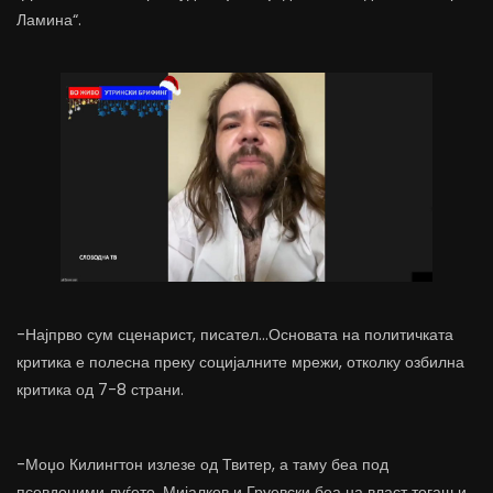
Ламина“.
-Најпрво сум сценарист, писател…Основата на политичката
критика е полесна преку социјалните мрежи, отколку озбилна
критика од 7-8 страни.
-Моџо Килингтон излезе од Твитер, а таму беа под
псевдоними луѓето. Мијалков и Груевски беа на власт тогаш и