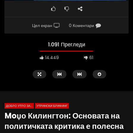
Цел екран
0 Коментари
1.091 Прегледи
14.449
61
ДОБРО УТРО ЗА...
УТРИНСКИ БРИФИНГ
Moџо Килингтон: Основата на
политичката критика е полесна
Д-р Беговиќ: Обуката на лекарите
Деспотовски: Мала, па