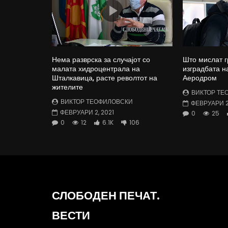
Нема разврска за случајот со
Што мислат г
малата хидроцентрала на
изградбата н
Шталкавица, расте револтот на
Аеродром
жителите
ВИКТОР ТЕ
ВИКТОР ТЕОФИЛОВСКИ
ФЕВРУАРИ 2,
ФЕВРУАРИ 2, 2021
0
25
0
12
6.1K
106
СЛОБОДЕН ПЕЧАТ.
ВЕСТИ