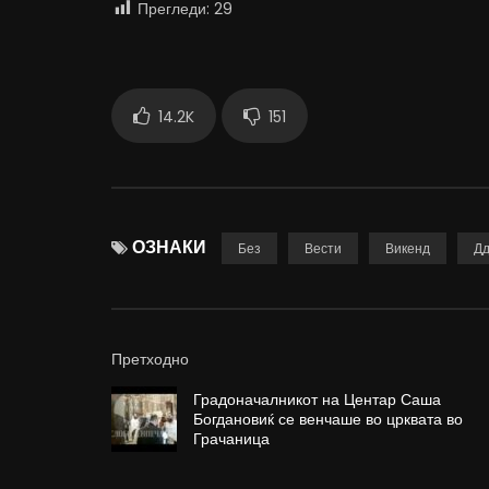
Прегледи:
29
14.2K
151
ОЗНАКИ
Без
Вести
Викенд
Дд
Претходно
Градоначалникот на Центар Саша
Богдановиќ се венчаше во црквата во
Грачаница