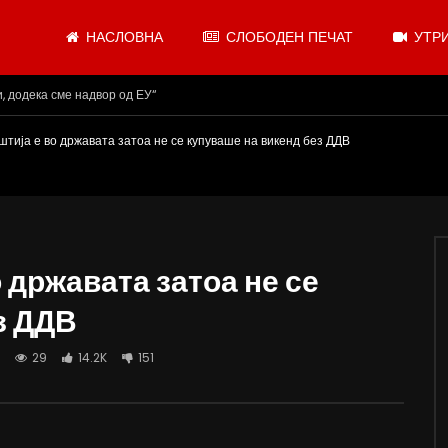
НАСЛОВНА
СЛОБОДЕН ПЕЧАТ
УТРИ
и, додека сме надвор од ЕУ“
тија е во државата затоа не се купуваше на викенд без ДДВ
 државата затоа не се
з ДДВ
29
14.2K
151