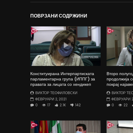
ПОВРЗАНИ СОДРЖИНИ
Конституирана Интерпартиската
Второ полуго
парламентарна група (ИППГ) за
продолжија с
правата за лицата со хендикеп
покрај најаве
ВИКТОР ТЕОФИЛОВСКИ
ВИКТОР ТЕ
ФЕВРУАРИ 2, 2021
ФЕВРУАРИ 2,
0
17
2.1K
142
0
22