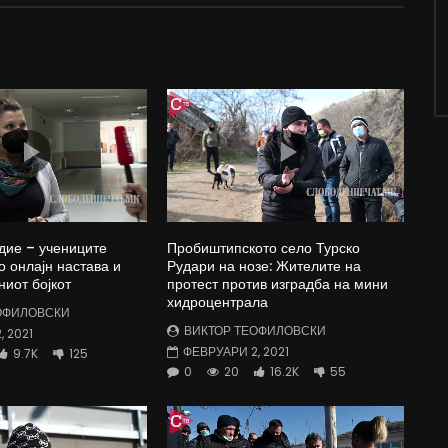
дие – учениците
Пробиштипското село Турско
о онлајн настава и
Рудари на нозе: Жителите на
ниот бојкот
протест против изградба на мини
хидроцентрала
ОФИЛОВСКИ
ВИКТОР ТЕОФИЛОВСКИ
 2021
ФЕВРУАРИ 2, 2021
9.7K
125
0
20
16.2K
55