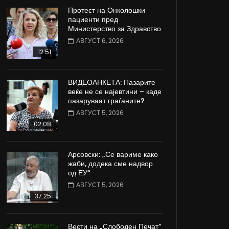
Протест на Онколошки
пациенти пред
Министерство за Здравство
АВГУСТ 6, 2026
12:51
ВИДЕОАНКЕТА: Пазарите
веќе не се најевтини – каде
пазаруваат граѓаните?
АВГУСТ 5, 2026
02:08
Арсовски: „Се вариме како
жаби, додека сме надвор
од ЕУ“
АВГУСТ 5, 2026
37:25
Вести на „Слободен Печат“