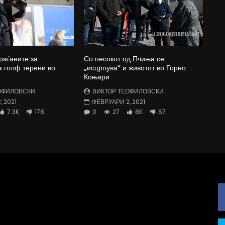
раѓаните за
Со песокот од Пчиња се
а голф терени во
„исцрпува“ и животот во Горно
Коњари
ОФИЛОВСКИ
ВИКТОР ТЕОФИЛОВСКИ
 2021
ФЕВРУАРИ 2, 2021
7.3K
178
0
27
8K
67