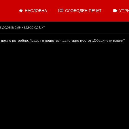
НАСЛОВНА
СЛОБОДЕН ПЕЧАТ
УТРИ
.08.2026
 дека е потребно, Градот е подготвен да го урне мостот „Обединети нации“