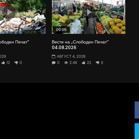
09:05
ободен Печат“
Вести на „Слободен Печат“
04.08.2026
026
АВГУСТ 4, 2026
12
0
0
2.4K
22
0