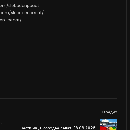
.com/slobodenpecat
m.com/slobodenpecat/
oden_pecat/
Наредно
о
Вести на „Слободен печат“ 18.06.2026