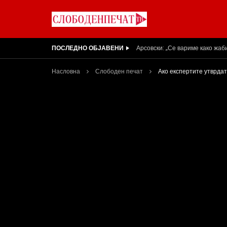
ПОСЛЕДНО ОБЈАВЕНИ
Вести на „Слободен Печат“ 05
Насловна
Слободен печат
Ако експертите утврдат