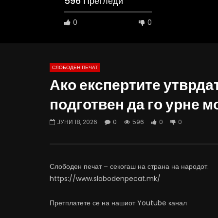
596 Прегледи
0
0
СЛОБОДЕН ПЕЧАТ
Ако експертите утврдат
10:25
12:51
подготвен да го урне 
Вести на „Слободен Печат“
Протест н
06.08.2026
Министерс
ЈУНИ 18, 2026
0
596
0
0
АВГУСТ 6, 2026
АВГУСТ 6
0
816
10
0
0
4
Слободен печат – секогаш на страна на народот.
https://www.slobodenpecat.mk/
Претплатете се на нашиот Youtube канал