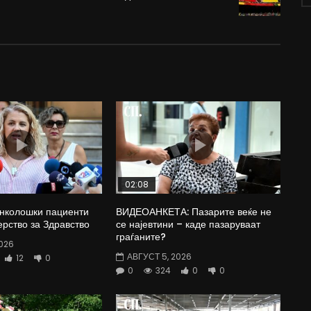
02:08
Онколошки пациенти
ВИДЕОАНКЕТА: Пазарите веќе не
рство за Здравство
се најевтини – каде пазаруваат
граѓаните?
026
АВГУСТ 5, 2026
12
0
0
324
0
0