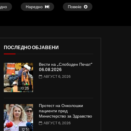
дно
Наредно
Повеќе
ПОСЛЕДНО ОБЈАВЕНИ
37:25
09:08
Вести на „Слободен Печат“
е
Арсовски: „Се вариме како жаби,
Вести на „Слободен
06.08.2026
додека сме надвор од ЕУ“
05.08.2026
АВГУСТ 6, 2026
АВГУСТ 5, 2026
АВГУСТ 5, 2026
0
6K
80
0
0
1.9K
12
10:25
Протест на Онколошки
пациенти пред
Министерство за Здравство
АВГУСТ 6, 2026
12:51