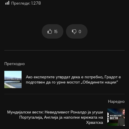
Прегледи:
1.278
15
0
Претходно
Ако експертите утврдат дека е потребно, Градот е
подготвен да го урне мостот „Обединети нации“
Наредно
Мундијалски вести: Невидливиот Роналдо ја угуши
Португалија, Англија ја наполни мрежата на
Хрватска