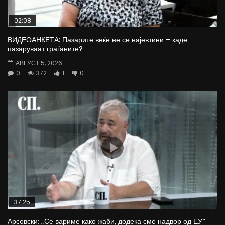
02:08
ВИДЕОАНКЕТА: Пазарите веќе не се најевтини – каде
пазаруваат граѓаните?
АВГУСТ 5, 2026
0
372
1
0
37:25
Арсовски: „Се вариме како жаби, додека сме надвор од ЕУ“