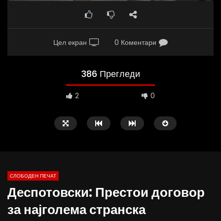
Цел екран
0 Коментари
386 Прегледи
2
0
СЛОБОДЕН ПЕЧАТ
Деспотовски: Престои договор
09:38
10:25
за најголема странска
Вести на „Слободен Печат“
Вести на „Слободен Пе