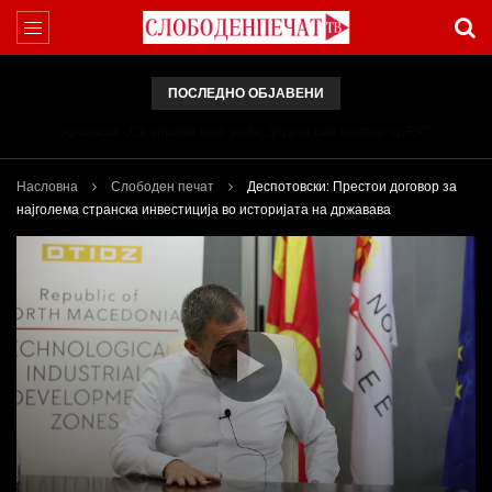
ПОСЛЕДНО ОБЈАВЕНИ
Арсовски: „Се вариме како жаби, додека сме надвор од ЕУ“
Насловна
Слободен печат
Деспотовски: Престои договор за
најголема странска инвестиција во историјата на државава