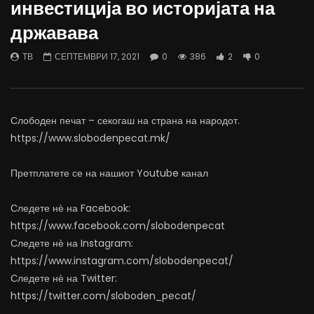
инвестиција во историјата на
07.08.2026
06.08.2026
државава
АВГУСТ 7, 2026
АВГУСТ 6, 2026
0
1.1K
11
0
0
1K
11
0
ТВ
СЕПТЕМВРИ 17, 2021
0
386
2
0
Слободен печат – секогаш на страна на народот.
https://www.slobodenpecat.mk/
Претплатете се на нашиот Youtube канал
Следете нѐ на Facebook:
https://www.facebook.com/slobodenpecat
Следете нѐ на Instagram:
https://www.instagram.com/slobodenpecat/
Следете нѐ на Twitter:
https://twitter.com/sloboden_pecat/