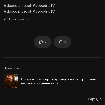
#slobodenpecat #slobodnaTV
#slobodenpecat #slobodnaTV
Прегледи:
386
2
0
Претходно
Статуите оживеаја во центарот на Скопје – многу
насмевки и среќни лица
Наредно