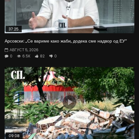
37:25
Арсовски: „Се вариме како жаби, додека сме надвор од ЕУ“
АВГУСТ 5, 2026
0
6.5K
82
0
09:08