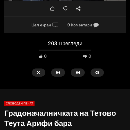
Цел екран
0 Коментари
203 Прегледи
0
0
СЛОБОДЕН ПЕЧАТ
Градоначалничката на Тетово
10:25
12:51
Теута Арифи бара
Вести на „Слободен Печат“
Протест на Онколошки 