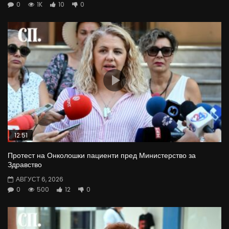
0
1K
10
0
12:51
Протест на Онколошки пациенти пред Министерство за
Здравство
АВГУСТ 6, 2026
0
500
12
0