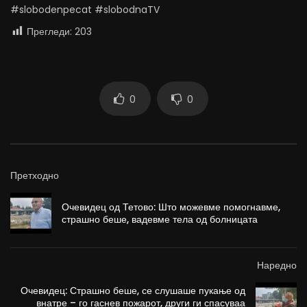
#slobodenpecat #slobodnaTV
Прегледи:
203
0
0
Претходно
Очевидец од Тетово: Што можевме помогнавме,
страшно беше, вадевме тела од болницата
Наредно
Очевидец: Страшно беше, се слушаше пукање од
внатре – го гаснев пожарот, други ги спасуваа