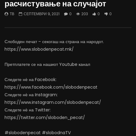
расчистување на случајот
06.08.2026
Министерство за Здрав
АВГУСТ 6, 2026
АВГУСТ 6, 2026
ТВ
СЕПТЕМВРИ 9, 2021
0
203
0
0
0
1K
10
0
0
500
12
Слободен печат – секогаш на страна на народот.
https://www.slobodenpecat.mk/
Претплатете се на нашиот Youtube канал
Следете нѐ на Facebook:
https://www.facebook.com/slobodenpecat
Следете нѐ на Instagram:
https://www.instagram.com/slobodenpecat/
Следете нѐ на Twitter:
https://twitter.com/sloboden_pecat/
#slobodenpecat #slobodnaTV