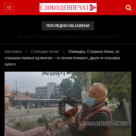
ПОСЛЕДНО ОБЈАВЕНИ
Арсовски: „Се вариме како жаби, додека сме надвор од ЕУ“
Насловна
Слободен печат
Очевидец: Страшно беше, се
слушаше пукање од внатре – го гаснев пожарот, други ги спасуваа
луѓето