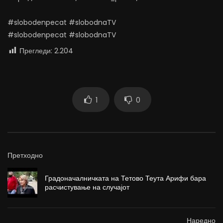
#slobodenpecat #slobodnaTV
#slobodenpecat #slobodnaTV
Прегледи:
2.204
1
0
Претходно
Градоначалничката на Тетово Теута Арифи бара
расчистување на случајот
Наредно