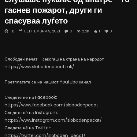
Вести на „Слободен Печат“
Вести на „Слободен Пе
гаснев пожарот, други ги
07.08.2026
06.08.2026
спасуваа луѓето
АВГУСТ 7, 2026
АВГУСТ 6, 2026
0
1.4K
15
0
0
1.1K
11
0
ТВ
СЕПТЕМВРИ 9, 2021
0
2.2K
1
0
Слободен печат – секогаш на страна на народот.
https://www.slobodenpecat.mk/
Претплатете се на нашиот Youtube канал
Следете нѐ на Facebook:
https://www.facebook.com/slobodenpecat
Следете нѐ на Instagram:
https://www.instagram.com/slobodenpecat/
Следете нѐ на Twitter:
https://twitter.com/sloboden_pecat/