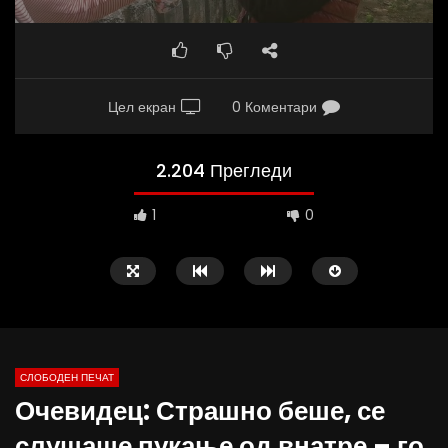
Цел екран
0 Коментари
2.204 Прегледи
1
0
СЛОБОДЕН ПЕЧАТ
Очевидец: Страшно беше, се
09:38
10:25
слушаше пукање од внатре – го