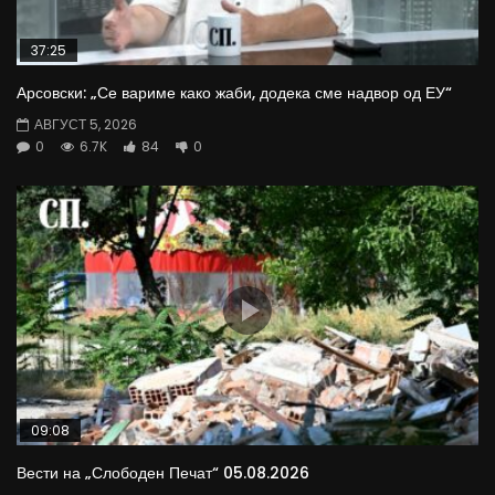
37:25
Арсовски: „Се вариме како жаби, додека сме надвор од ЕУ“
АВГУСТ 5, 2026
0
6.7K
84
0
09:08
Вести на „Слободен Печат“ 05.08.2026