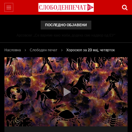
ПОСЛЕДНО ОБЈАВЕНИ
Арсовски: „Се вариме како жаби, додека сме надвор од ЕУ“
Насловна
Слободен печат
Хороскоп за 23 мај, четврток