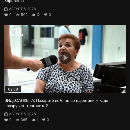
Здравство
АВГУСТ 6, 2026
0
502
12
0
02:08
ВИДЕОАНКЕТА: Пазарите веќе не се најевтини – каде
пазаруваат граѓаните?
АВГУСТ 5, 2026
0
365
1
0