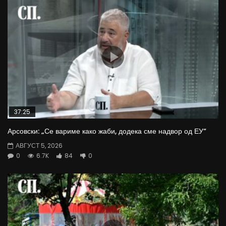
37:25
Арсовски: „Се вариме како жаби, додека сме надвор од ЕУ“
АВГУСТ 5, 2026
0
6.7K
84
0