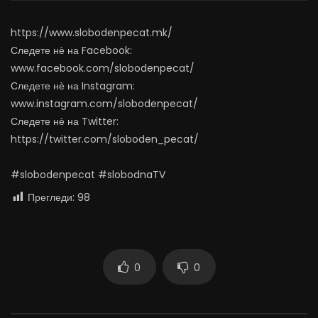
АВГУСТ 7, 2026
АВГУСТ 6, 2026
0
1.4K
15
0
0
1.1K
11
0
https://www.slobodenpecat.mk/
Следете нѐ на Facebook:
www.facebook.com/slobodenpecat/
Следете нѐ на Instagram:
www.instagram.com/slobodenpecat/
Следете нѐ на Twitter:
https://twitter.com/sloboden_pecat/
#slobodenpecat #slobodnaTV
Прегледи:
98
0
0