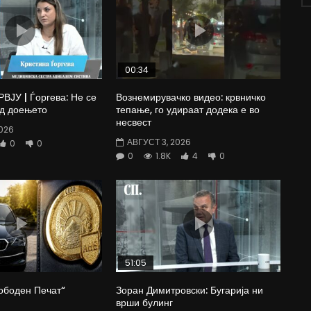
00:34
ЈУ | Ѓоргева: Не се
Вознемирувачко видео: крвничко
од доењето
тепање, го удираат додека е во
несвест
026
АВГУСТ 3, 2026
0
0
0
1.8K
4
0
51:05
ободен Печат“
Зоран Димитровски: Бугарија ни
врши булинг