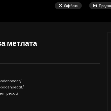
Лајтбокс
Предхо
за метлата
00:34
РВЈУ | Ѓоргева: Не се
Вознемирувачко видео: крвничко
те од доењето
тепање, го удираат додека е во
несвест
, 2026
АВГУСТ 3, 2026
7
0
0
0
1.8K
4
0
obodenpecat/
lobodenpecat/
oden_pecat/