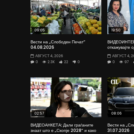
09:05
19:50
Вести на „Слободен Печат“
ВИДЕОИНТЕРВ
04.08.2026
откажувајте 
АВГУСТ 4, 2026
АВГУСТ 4, 2
0
2.3K
22
0
0
97
02:57
08:06
ВИДЕОАНКЕТА: Дали граѓаните
Вести на „Сл
знаат што е „Скопје 2028“ и како
31.07.2026