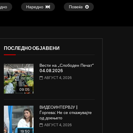
дно
Наредно
Повеќе
ПОСЛЕДНО ОБЈАВЕНИ
02:57
08:06
Вести на „Слободен Печат“
ВИДЕОАНКЕТА: Дали граѓаните знаат
Вести на „Слободен
04.08.2026
што е „Скопје 2028“ и како ќе се
31.07.2026
АВГУСТ 4, 2026
трошат нивните пари?
ЈУЛИ 31, 2026
ЈУЛИ 31, 2026
0
2.3K
17
09:05
0
1.3K
12
0
ВИДЕОИНТЕРВЈУ |
Ѓоргева: Не се откажувајте
од доењето
АВГУСТ 4, 2026
19:50