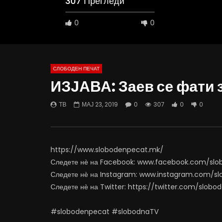
307 Прегледи
0
0
СЛОБОДЕН ПЕЧАТ
ИЗЈАВА: Заев се фати 
09:05
19:50
ТВ
МАЈ 23, 2019
0
307
0
0
Вести на „Слободен Печат“
ВИДЕОИНТЕ
04.08.2026
откажувај
АВГУСТ 4, 2026
АВГУСТ 4
0
2.3K
22
0
0
9
https://www.slobodenpecat.mk/
Следете нѐ на Facebook: www.facebook.com/sl
Следете нѐ на Instagram: www.instagram.com/s
Следете нѐ на Twitter: https://twitter.com/slob
#slobodenpecat #slobodnaTV