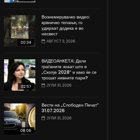
Вознемирувачко видео:
крвничко тепање, го
удираат додека е во
несвест
АВГУСТ 3, 2026
00:34
ВИДЕОАНКЕТА: Дали
граѓаните знаат што е
„Скопје 2028“ и како ќе се
трошат нивните пари?
ЈУЛИ 31, 2026
02:57
Вести на „Слободен Печат“
31.07.2026
ЈУЛИ 31, 2026
08:06