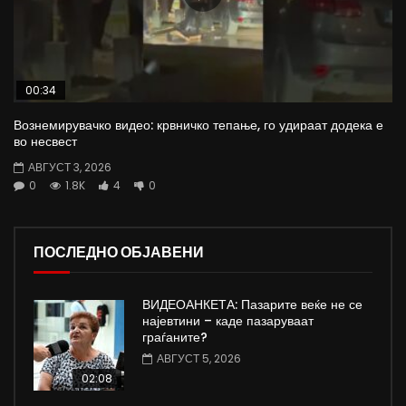
00:34
Вознемирувачко видео: крвничко тепање, го удираат додека е
во несвест
АВГУСТ 3, 2026
0
1.8K
4
0
ПОСЛЕДНО ОБЈАВЕНИ
ВИДЕОАНКЕТА: Пазарите веќе не се
најевтини – каде пазаруваат
граѓаните?
АВГУСТ 5, 2026
02:08