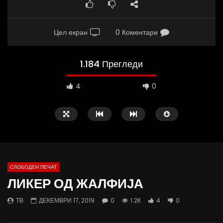
Цел екран
0 Коментари
1.184 Прегледи
4
0
СЛОБОДЕН ПЕЧАТ
ЛИКЕР ОД ЖАЛФИЈА
02:08
37:25
ТВ
ДЕКЕМВРИ 17, 2019
0
1.2K
4
0
ВИДЕОАНКЕТА: Пазарите веќе не се
Арсовски: „Се вариме к
најевтини – каде пазаруваат
додека сме надвор од 