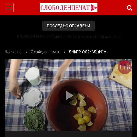
ПОСЛЕДНО ОБЈАВЕНИ
ВИДЕОИНТЕРВЈУ | Ѓоргева: Не се откажувајте од доењето
Насловна
Слободен печат
ЛИКЕР ОД ЖАЛФИЈА