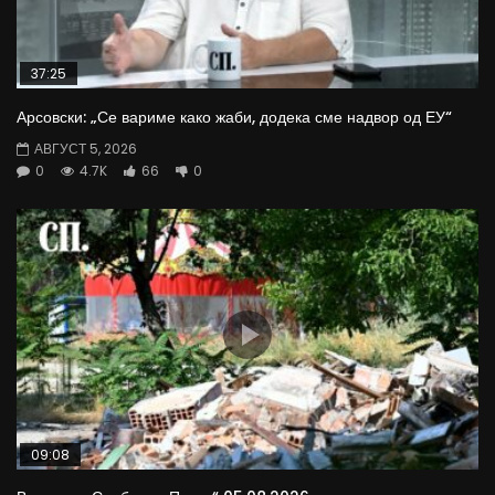
37:25
Арсовски: „Се вариме како жаби, додека сме надвор од ЕУ“
АВГУСТ 5, 2026
0
4.7K
66
0
09:08