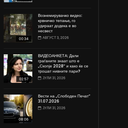
Вознемирувачко видео:
крвничко тепање, го
удираат додека е во
несвест
АВГУСТ 3, 2026
00:34
ВИДЕОАНКЕТА: Дали
граѓаните знаат што е
„Скопје 2028“ и како ќе се
трошат нивните пари?
ЈУЛИ 31, 2026
02:57
Вести на „Слободен Печат“
31.07.2026
ЈУЛИ 31, 2026
08:06