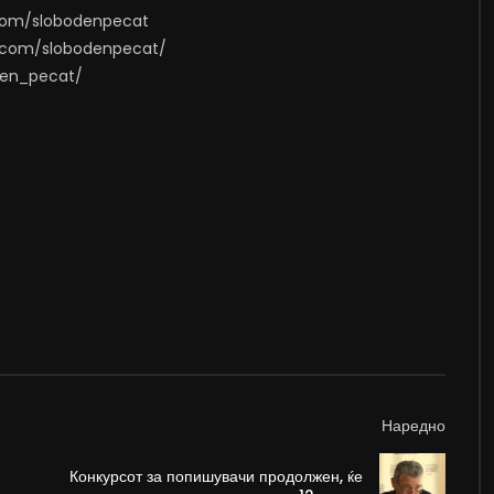
.com/slobodenpecat
m.com/slobodenpecat/
oden_pecat/
Наредно
Конкурсот за попишувачи продолжен, ќе