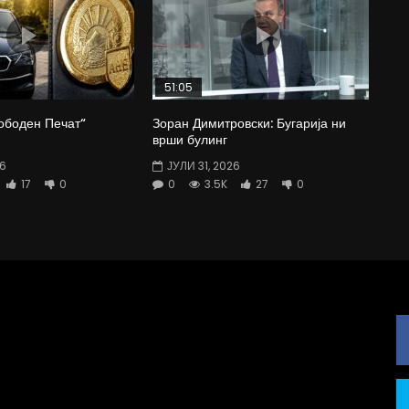
51:05
ободен Печат“
Зоран Димитровски: Бугарија ни
врши булинг
26
ЈУЛИ 31, 2026
17
0
0
3.5K
27
0