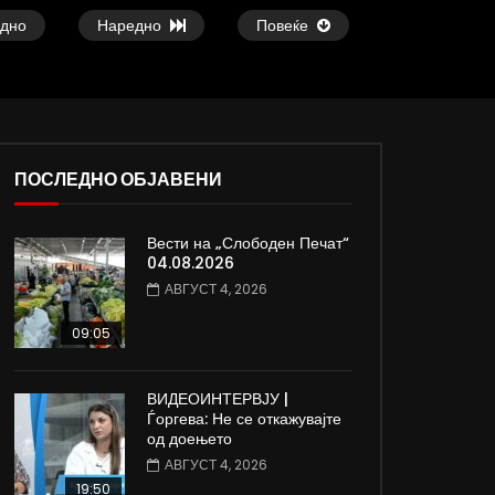
дно
Наредно
Повеќе
ПОСЛЕДНО ОБЈАВЕНИ
02:57
08:06
Вести на „Слободен Печат“
ВИДЕОАНКЕТА: Дали граѓаните знаат
Вести на „Слободен
04.08.2026
што е „Скопје 2028“ и како ќе се
31.07.2026
АВГУСТ 4, 2026
трошат нивните пари?
ЈУЛИ 31, 2026
ЈУЛИ 31, 2026
0
2.3K
17
09:05
0
1.3K
12
0
ВИДЕОИНТЕРВЈУ |
Ѓоргева: Не се откажувајте
од доењето
АВГУСТ 4, 2026
19:50