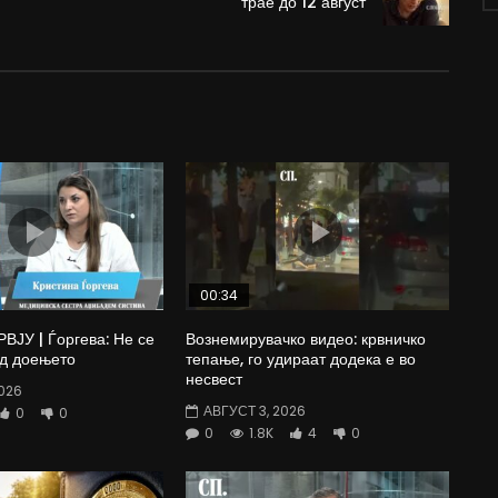
трае до 12 август
00:34
ЈУ | Ѓоргева: Не се
Вознемирувачко видео: крвничко
од доењето
тепање, го удираат додека е во
несвест
026
АВГУСТ 3, 2026
0
0
0
1.8K
4
0