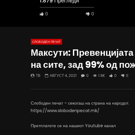
1.879 Прегледи
0
0
СЛОБОДЕН ПЕЧАТ
Максути: Превенцијата 
09:05
19:50
на сите, зад 99% од по
Вести на „Слободен Печат“
ВИДЕОИНТЕ
04.08.2026
откажувај
ТВ
АВГУСТ 4, 2021
0
1.9K
0
0
АВГУСТ 4, 2026
АВГУСТ 4
0
2.3K
21
0
0
9
Слободен печат – секогаш на страна на народот.
https://www.slobodenpecat.mk/
Претплатете се на нашиот Youtube канал