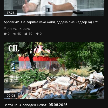
37:25
Арсовски: „Се вариме како жаби, додека сме надвор од ЕУ“
АВГУСТ 5, 2026
0
6K
80
0
09:08
Вести на „Слободен Печат“ 05.08.2026