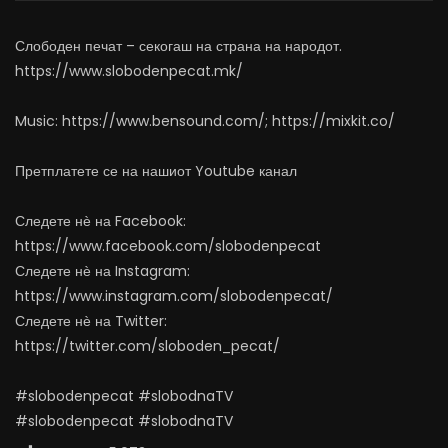
АВГУСТ 6, 2026
АВГУСТ 6, 2026
0
883
10
0
0
473
12
Слободен печат – секогаш на страна на народот.
https://www.slobodenpecat.mk/
Music: https://www.bensound.com/; https://mixkit.co/
Претплатете се на нашиот Youtube канал
Следете нѐ на Facebook:
https://www.facebook.com/slobodenpecat
Следете нѐ на Instagram:
https://www.instagram.com/slobodenpecat/
Следете нѐ на Twitter:
https://twitter.com/sloboden_pecat/
#slobodenpecat #slobodnaTV
#slobodenpecat #slobodnaTV