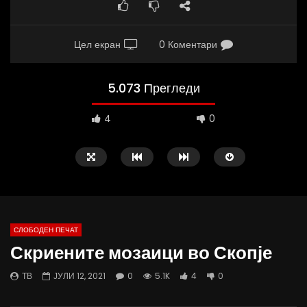
Цел екран
0 Коментари
5.073 Прегледи
4
0
СЛОБОДЕН ПЕЧАТ
Скриените мозаици во Скопје
10:25
12:51
ТВ
ЈУЛИ 12, 2021
0
5.1K
4
0
Вести на „Слободен Печат“
Протест на Онколошки 
06.08.2026
Министерство за Здрав