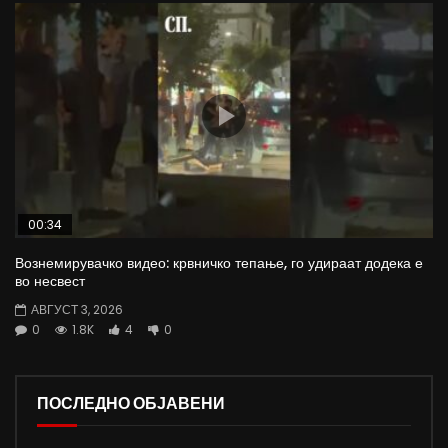
00:34
Вознемирувачко видео: крвничко тепање, го удираат додека е
во несвест
АВГУСТ 3, 2026
0
1.8K
4
0
ПОСЛЕДНО ОБЈАВЕНИ