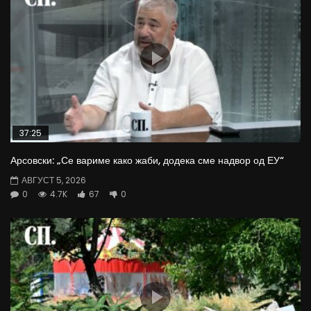
37:25
Арсовски: „Се вариме како жаби, додека сме надвор од ЕУ“
АВГУСТ 5, 2026
0
4.7K
67
0