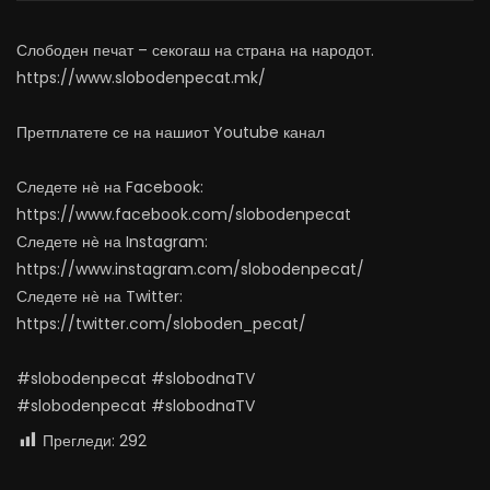
граѓаните?
АВГУСТ 5, 2026
АВГУСТ 5, 2026
0
4.7K
67
Слободен печат – секогаш на страна на народот.
0
242
0
0
https://www.slobodenpecat.mk/
Претплатете се на нашиот Youtube канал
Следете нѐ на Facebook:
https://www.facebook.com/slobodenpecat
Следете нѐ на Instagram:
https://www.instagram.com/slobodenpecat/
Следете нѐ на Twitter:
https://twitter.com/sloboden_pecat/
#slobodenpecat #slobodnaTV
#slobodenpecat #slobodnaTV
Прегледи:
292