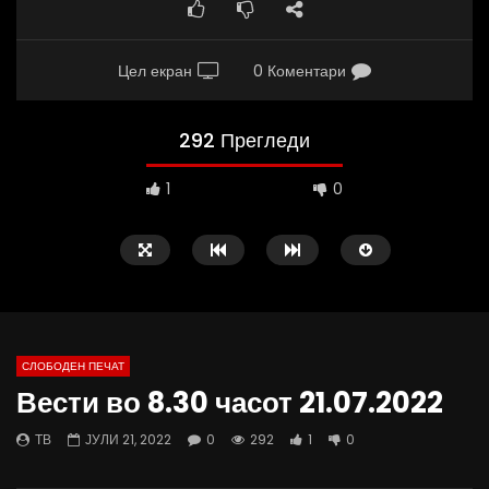
Цел екран
0 Коментари
292 Прегледи
1
0
СЛОБОДЕН ПЕЧАТ
Вести во 8.30 часот 21.07.2022
02:08
37:25
ТВ
ЈУЛИ 21, 2022
0
292
1
0
ВИДЕОАНКЕТА: Пазарите веќе не се
Арсовски: „Се вариме к
најевтини – каде пазаруваат
додека сме надвор од 