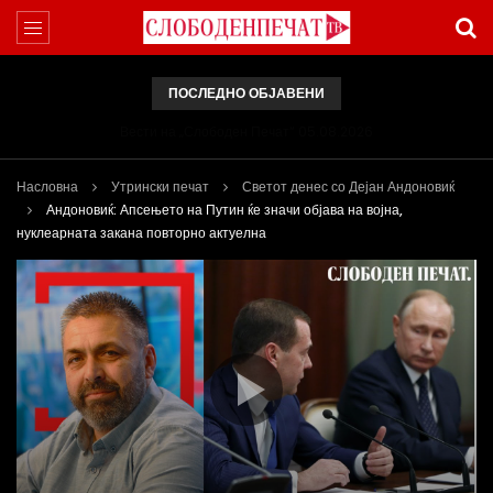
ПОСЛЕДНО ОБЈАВЕНИ
Вести на „Слободен Печат“ 05.08.2026
Насловна
Утрински печат
Светот денес со Дејан Андоновиќ
Андоновиќ: Апсењето на Путин ќе значи објава на војна,
нуклеарната закана повторно актуелна