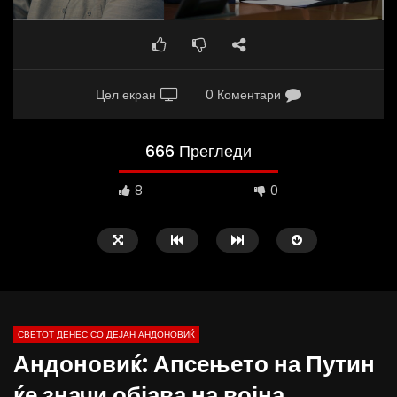
Цел екран
0 Коментари
666 Прегледи
8
0
СВЕТОТ ДЕНЕС СО ДЕЈАН АНДОНОВИЌ
Андоновиќ: Апсењето на Путин
13:31
10:02
ќе значи објава на војна,