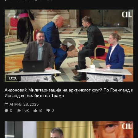
13:28
Андоновиќ: Милитаризација на арктичкиот круг? По Гренланд и
Исланд во желбите на Трамп
АПРИЛ 28, 2025
0
1.5K
13
0