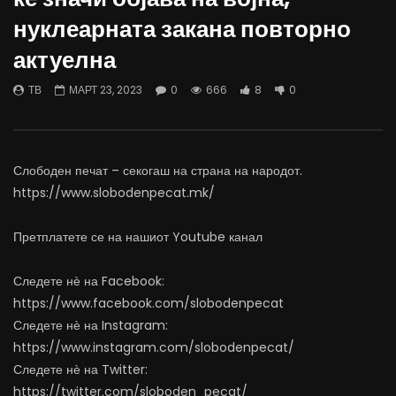
Андоновиќ: Опасност од нуклеарен
Андоновиќ: Првите 100
нуклеарната закана повторно
конфликт? Индија и Пакистан
во Белата куќа – радик
повторно пред војна?
контроверзни политичк
актуелна
АПРИЛ 30, 2025
АПРИЛ 29, 2025
0
1.5K
26
0
0
426
8
ТВ
МАРТ 23, 2023
0
666
8
0
Слободен печат – секогаш на страна на народот.
https://www.slobodenpecat.mk/
Претплатете се на нашиот Youtube канал
Следете нѐ на Facebook:
https://www.facebook.com/slobodenpecat
Следете нѐ на Instagram:
https://www.instagram.com/slobodenpecat/
Следете нѐ на Twitter:
https://twitter.com/sloboden_pecat/