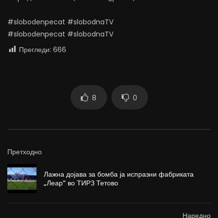
#slobodenpecat #slobodnaTV
#slobodenpecat #slobodnaTV
Прегледи:
666
8
0
Претходно
Лажна дојава за бомба ја испразни фабриката
„Леар“ во ТИРЗ Тетово
Наредно