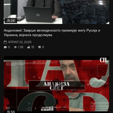
15:24
Андоновиќ: Заврши велигденското примирје меѓу Русија и
Украина, војната продолжува
АПРИЛ 22, 2025
0
1.3K
15
0
15:56