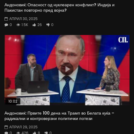
Андоновиќ: Опасност од нуклеарен конфликт? Индија и
Пакистан повторно пред војна?
АПРИЛ 30, 2025
0
1.5K
26
0
10:02
Андоновиќ: Првите 100 дена на Трамп во Белата куќа –
радикални и контроверзни политички потези
АПРИЛ 29, 2025
0
426
8
0