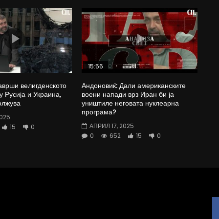
15:56
аврши велигденското
Андоновиќ: Дали американските
у Русија и Украина,
воени напади врз Иран би ја
олжува
уништиле неговата нуклеарна
програма?
2025
АПРИЛ 17, 2025
15
0
0
652
15
0