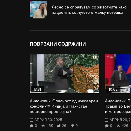
Лесно се справувам со животните како
пациенти, со луѓето е малку потешко
ПОВРЗАНИ СОДРЖИНИ
13:31
10:02
Андоновиќ: Опасност од нуклеарен
Андоновиќ: П
конфликт? Индија и Пакистан
Трамп во Бел
повторно пред војна?
и контроверз
АПРИЛ 30, 2025
АПРИЛ 29, 
0
1.5K
26
0
0
426