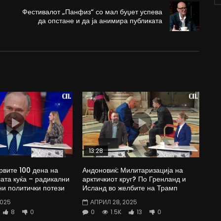
Фестивалот „Панфиз“ со мал буџет успева
да опстане и да ја анимира публиката
13:28
рвите 100 дена на
Андоновиќ: Милитаризација на
ата куќа – радикални
арктичкиот круг? По Гренланд и
ни политички потези
Исланд во желбите на Трамп
2025
АПРИЛ 28, 2025
8
0
0
1.5K
13
0