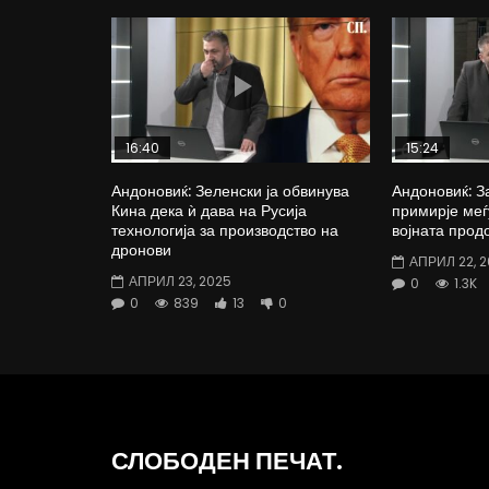
16:40
15:24
Андоновиќ: Зеленски ја обвинува
Андоновиќ: З
Кина дека ѝ дава на Русија
примирје меѓ
технологија за производство на
војната прод
дронови
АПРИЛ 22, 
АПРИЛ 23, 2025
0
1.3K
0
839
13
0
СЛОБОДЕН ПЕЧАТ.