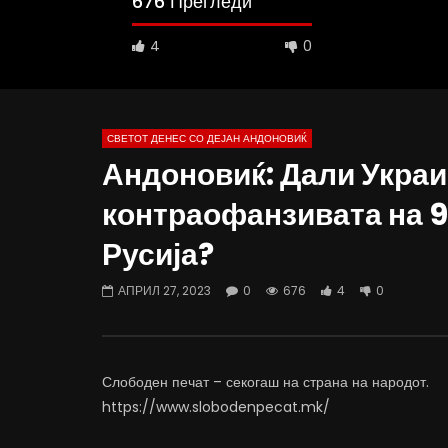
676 Прегледи
4
0
СВЕТОТ ДЕНЕС СО ДЕЈАН АНДОНОВИЌ
Андоновиќ: Дали Украин
13:31
10:02
контраофанзивата на 9 
Андоновиќ: Опасност од нуклеарен
Андоновиќ
Русија?
конфликт? Индија и Пакистан
во Белата 
повторно пред војна?
контровер
АПРИЛ 30, 2025
АПРИЛ 2
АПРИЛ 27, 2023
0
676
4
0
0
1.5K
26
0
0
4
Слободен печат – секогаш на страна на народот.
https://www.slobodenpecat.mk/