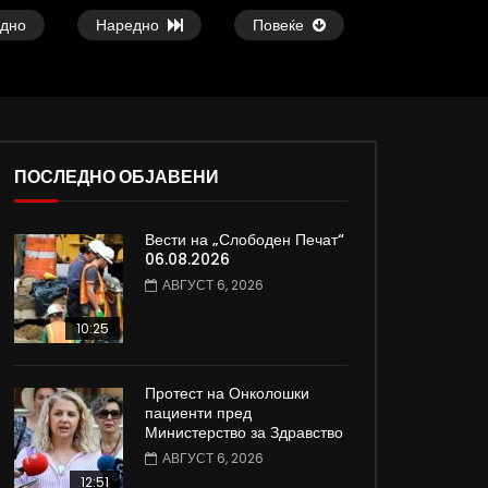
дно
Наредно
Повеќе
ПОСЛЕДНО ОБЈАВЕНИ
16:40
15:24
Вести на „Слободен Печат“
Андоновиќ: Зеленски ја обвинува Кина
Андоновиќ: Заврши в
06.08.2026
дека ѝ дава на Русија технологија за
примирје меѓу Русиј
АВГУСТ 6, 2026
производство на дронови
војната продолжува
АПРИЛ 23, 2025
АПРИЛ 22, 2025
10:25
0
839
13
0
0
1.3K
15
Протест на Онколошки
пациенти пред
Министерство за Здравство
АВГУСТ 6, 2026
12:51