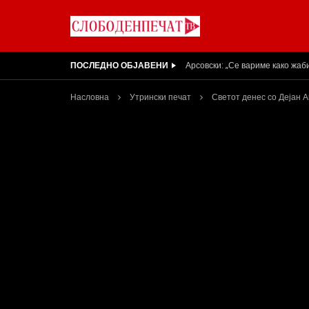
ПОСЛЕДНО ОБЈАВЕНИ
Вести на „Слободен Печат“ 05
Насловна
Утрински печат
Светот денес со Дејан 