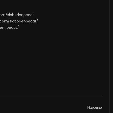
.com/slobodenpecat
m.com/slobodenpecat/
oden_pecat/
Наредно