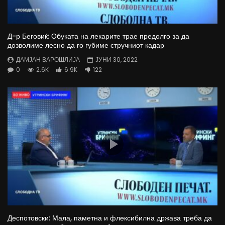
Д-р Беговиќ: Обуката на лекарите трае предолго за да
дозволиме лесно да го губиме стручниот кадар
ДАМЈАН ВАРОШЛИЈА
ЈУНИ 30, 2022
0
2.6K
6.9K
122
Деспотовски: Мала, паметна и флексибилна држава треба да