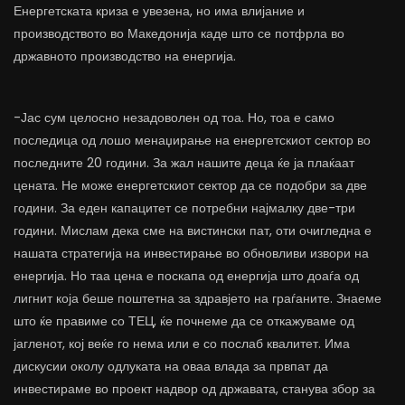
Енергетската криза е увезена, но има влијание и
производството во Македонија каде што се потфрла во
државното производство на енергија.
-Јас сум целосно незадоволен од тоа. Но, тоа е само
последица од лошо менаџирање на енергетскиот сектор во
последните 20 години. За жал нашите деца ќе ја плаќаат
цената. Не може енергетскиот сектор да се подобри за две
години. За еден капацитет се потребни најмалку две-три
години. Мислам дека сме на вистински пат, оти очигледна е
нашата стратегија на инвестирање во обновливи извори на
енергија. Но таа цена е поскапа од енергија што доаѓа од
лигнит која беше поштетна за здравјето на граѓаните. Знаеме
што ќе правиме со ТЕЦ, ќе почнеме да се откажуваме од
јагленот, кој веќе го нема или е со послаб квалитет. Има
дискусии околу одлуката на оваа влада за првпат да
инвестираме во проект надвор од државата, станува збор за