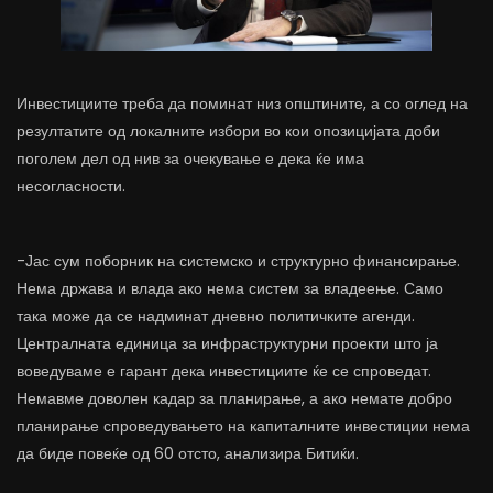
Инвестициите треба да поминат низ општините, а со оглед на
резултатите од локалните избори во кои опозицијата доби
поголем дел од нив за очекување е дека ќе има
несогласности.
-Јас сум поборник на системско и структурно финансирање.
Нема држава и влада ако нема систем за владеење. Само
така може да се надминат дневно политичките агенди.
Централната единица за инфраструктурни проекти што ја
воведуваме е гарант дека инвестициите ќе се спроведат.
Немавме доволен кадар за планирање, а ако немате добро
планирање спроведувањето на капиталните инвестиции нема
да биде повеќе од 60 отсто, анализира Битиќи.