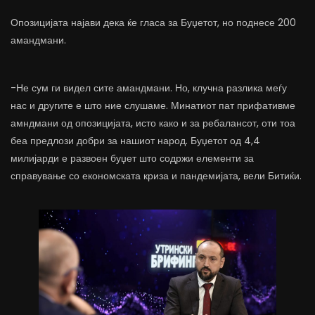
Опозицијата најави дека ќе гласа за Буџетот, но поднесе 200
амандмани.
-Не сум ги видел сите амандмани. Но, клучна разлика меѓу
нас и другите е што ние слушаме. Минатиот пат прифативме
амндмани од опозицијата, исто како и за ребалансот, оти тоа
беа предлози добри за нашиот народ. Буџетот од 4,4
милијарди е развоен буџет што содржи елементи за
справување со економската криза и пандемијата, вели Битиќи.