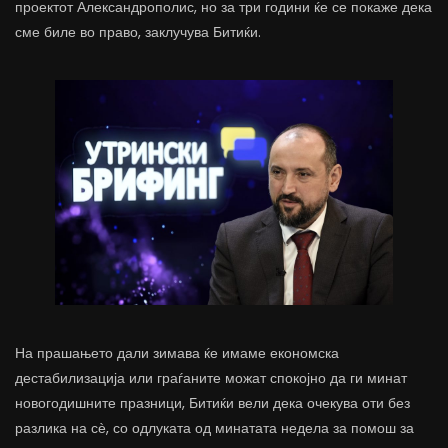
проектот Александрополис, но за три години ќе се покаже дека
сме биле во право, заклучува Битиќи.
На прашањето дали зимава ќе имаме економска
дестабилизација или граѓаните можат спокојно да ги минат
новогодишните празници, Битиќи вели дека очекува оти без
разлика на сѐ, со одлуката од минатата недела за помош за