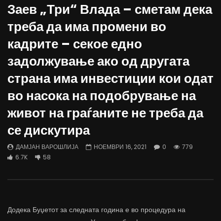
Заев „Три“ Влада – сметам дека
Д-р Беговиќ: Обуката на лекарите
Деспотовски: Мала, па
треба да има промени во
трае предолго за да дозволиме лесно
флексибилна држава тр
да го губиме стручниот кадар
отвори за мобилност н
кадрите – секое едно
ДАМЈАН ВАРОШЛИЈА
ДАМЈАН ВАРОШЛИЈА
задолжување ако од другата
ЈУНИ 30, 2022
ЈУНИ 30, 2022
0
2.6K
6.9K
122
0
1.7K
12.4K
страна има инвестиции кои одат
во насока на подобрување на
живот на граѓаните не треба да
се дискутира
ДАМЈАН ВАРОШЛИЈА
НОЕМВРИ 16, 2021
0
779
6.7K
58
Додека Буџетот за следната година е во процедура на