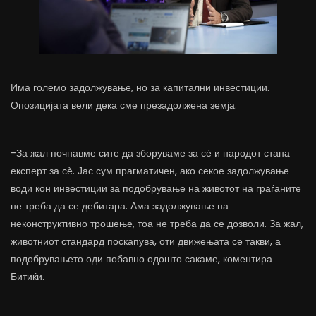
Има големо задолжување, но за капитални инвестиции.
Опозицијата вели дека сме презадолжена земја.
-За жал почнавме сите да зборуваме за сѐ и народот стана
експерт за сѐ. Јас сум прагматичен, ако секое задолжување
води кон инвестиции за подобрување на животот на граѓаните
не треба да се дебитара. Ама задолжување на
неконструктивно трошење, тоа не треба да се дозволи. За жал,
животниот стандард поскапува, оти движењата се такви, а
подобрувањето оди побавно одошто сакаме, коментира
Битиќи.