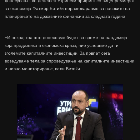
донесување, во денешен Утрински брифинг со вицепремиерот
за економија Фатмир Битиќи поразговаравме за насоките на
планирањето на државните финансии за следната година
-И покрај тоа што донесовме буџет во време на пандемија
која предизвика и економска криза, ние успеавме да ги
зголемите капиталните инвестиции. За првпат сега
воведуваме тела за спроведување на капиталните инвестиции
и нивно мониторирање, вели Битиќи.