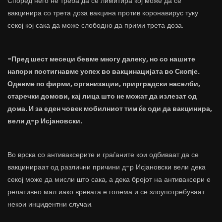
Според него не треба да се лимитира кој може да се
вакцинира со трета доза вакцина против коронавирус туку
секој кој сака да може слободно да прими трета доза.
-Пред шест месеци бевме многу далеку, но со нашите
напори постигнавме успех во вакцинацијата во Скопје.
Одевме по фирми, организации, прирградски населби,
старечки домови, кај лица што не можат да излезат од
дома. И за еден човек мобилниот тим ќе оди да вакцинира,
вели д-р Исјановски.
Во врска со антиваксерите и граѓаните кои одбиваат да се
вакцинираат од различни причини д-р Исјановски вели дека
секој може да мисли што сака, а дека бројот на антиваксери е
релативно мал иако вревата е голема и се злоупотребуваат
некои инцидентни случаи.