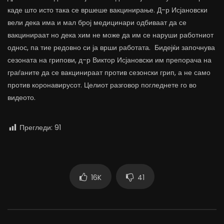
каде што исто така се вршеше вакцинирање. Д-р Исјановски
вели дека има и мал број медицинари одбиваат да се
вакцинираат но дека хим не може да им се наруши работниот
однос, па тие редовно си ја врши работата. Бидејќи започнува
сезоната на грипови, д-р Виктор Исјановски им препорача на
граѓаните да се вакцинираат против сезонски грип, а не само
против коронавирусот. Целиот разговор погледнете го во
видеото.
Прегледи:
91
16K
41