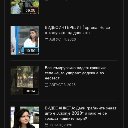
09:05
ВИДЕОИНТЕРВЈУ | Ѓоргева: Не се
откажувајте од доењето
АВГУСТ 4, 2026
19:50
Вознемирувачко видео: крвничко
тепање, го удираат додека е во
несвест
АВГУСТ 3, 2026
00:34
ВИДЕОАНКЕТА: Дали граѓаните знаат
што е „Скопје 2028“ и како ќе се
трошат нивните пари?
ЈУЛИ 31, 2026