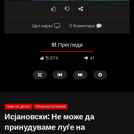
Цел екран
0 Коментари
91 Прегледи
15.974
41
ТЕМА НА ДЕНОТ
УТРИНСКИ БРИФИНГ
Исјановски: Не може да
принудуваме луѓе на
Д-р Беговиќ: Обуката на лекарите
Деспотовски: Мала, па