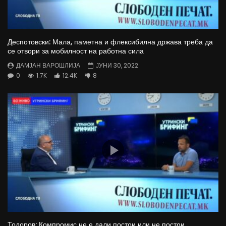
Деспотовски: Мала, паметна и флексибилна држава треба да
се отвори за мобилност на работна сила
ДАМЈАН ВАРОШЛИЈА
ЈУНИ 30, 2022
0
1.7K
12.4K
8
Тодоров: Компромис не е дали постои или не постои