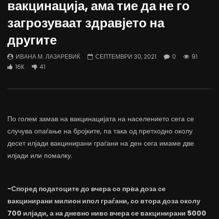
вакцинација, ама тие да не го
трае предолго за да дозволиме лесно
флексибилна држава тр
да го губиме стручниот кадар
отвори за мобилност н
загрозуваат здравјето на
ДАМЈАН ВАРОШЛИЈА
ДАМЈАН ВАРОШЛИЈА
другите
ЈУНИ 30, 2022
ЈУНИ 30, 2022
0
2.6K
6.9K
122
0
1.7K
12.4K
ИВАНА М. ЛАЗАРЕВИЌ
СЕПТЕМВРИ 30, 2021
0
91
16K
41
По голем замав на вакцинацијата на населението сега се
случува опаѓање на бројките, па така од претходно околу
десет илјади вакцинирани граѓани на ден сега имаме две
илјади или помалку.
-Според податоците до вчера со прва доза се
вакцинирани милион ипол граѓани, со втора доза околу
700 илјади, а на дневно ниво вчера се вакцинирани 5000