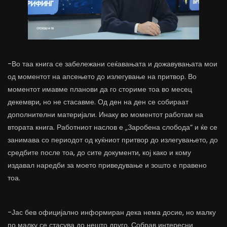
-Во таа книга се забележани сеќавањата и дожавувањата мои
од моментот на апсењето до излегување на притвор. Во
моментот имавме планови да го сториме тоа во месец
декември, но не стасавме. Од ден на ден се собираат
дополнителни материјали. Инаку во моментот работам на
втората книга. Работниот наслов е „Заробена слобода“ и ќе се
занимава со периодот од куќниот притвор до излегувањето, до
средбите после тоа, до сите документи, кој како и кому
издавал наредби за моето приведување и зошто е правено
тоа.
-Јас бев официјално информиран дека нема досие, но малку
по малку се стасува до нешто друго. Собрав интересни