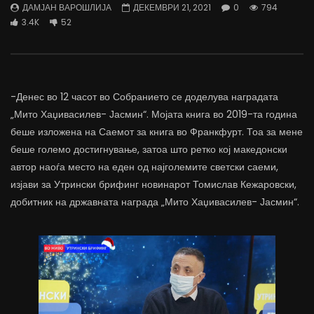
ДАМЈАН ВАРОШЛИЈА
ДЕКЕМВРИ 21, 2021
0
794
трае предолго за да дозволиме лесно
флексибилна држава тр
3.4K
52
да го губиме стручниот кадар
отвори за мобилност н
ДАМЈАН ВАРОШЛИЈА
ДАМЈАН ВАРОШЛИЈА
ЈУНИ 30, 2022
ЈУНИ 30, 2022
0
2.6K
6.9K
122
0
1.7K
12.4K
-Денес во 12 часот во Собранието се доделува наградата
„Мито Хаџивасилев- Јасмин“. Мојата книга во 2019-та година
беше изложена на Саемот за книга во Франкфурт. Тоа за мене
беше големо достигнување, затоа што ретко кој македонски
автор наоѓа место на еден од најголемите светски саеми,
изјави за Утрински брифинг новинарот Томислав Кежаровски,
добитник на државната награда „Мито Хаџивасилев- Јасмин“.