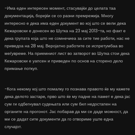
-Има еден интересен момент, стасувајќи до целата таа
документација, борејќи се со разни премрежија. Многу
интересно е дека има еден документ во кој што се вели дека
Кежаровски е донесен во Шутка на 23 мај 2013-та, но факт е
дека групата која што не сомнечиеа за сите тие работи, нас не
приведоа на 28 мај. Веројатно работите се испретумбаа во
меѓувреме. На приемниот лист во затворот во Шутка стои дека
Кежаровски е уапсен и приведен по основ на сторено дело
примање поткуп.
-Кога некому кој што помалку го познава правото ќе му кажете
дека делото застаре, прво што ќе му падне на памет е дека јас
сум ги одбегнувал судењата или сум бил недостапен на
органите на прогонот. Јас побарав да ми се даде можност, да
ми се дадат сите документи да го отвориме уште една
случајот.