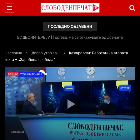
ПОСЛЕДНО ОБЈАВЕНИ
ВИДЕОИНТЕРВЈУ | Ѓоргева: Не се откажувајте од доењето
Насловна
Добро утро за...
Кежаровски: Работам на втората
книга – „Заробена слобода“