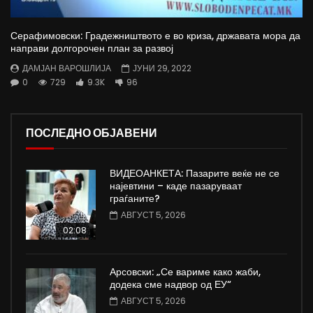
Серафимовски: Градежништвото е во криза, државата мора да
направи долгорочен план за развој
ДАМЈАН ВАРОШЛИЈА
ЈУНИ 29, 2022
0
729
9.3K
96
ПОСЛЕДНО ОБЈАВЕНИ
ВИДЕОАНКЕТА: Пазарите веќе не се
најевтини – каде пазаруваат
граѓаните?
АВГУСТ 5, 2026
02:08
Арсовски: „Се вариме како жаби,
додека сме надвор од ЕУ“
АВГУСТ 5, 2026