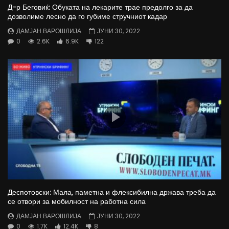
Д-р Беговиќ: Обуката на лекарите трае предолго за да
дозволиме лесно да го губиме стручниот кадар
ДАМЈАН ВАРОШЛИЈА
ЈУНИ 30, 2022
0
2.6K
6.9K
122
Деспотовски: Мала, паметна и флексибилна држава треба да
се отвори за мобилност на работна сила
ДАМЈАН ВАРОШЛИЈА
ЈУНИ 30, 2022
0
1.7K
12.4K
8