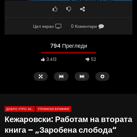
Цел екран
0 Коментари
794 Прегледи
3.413
52
ДОБРО УТРО ЗА...
УТРИНСКИ БРИФИНГ
Кежаровски: Работам на втората
книга – „Заробена слобода“
Д-р Беговиќ: Обуката на лекарите
Деспотовски: Мала, па