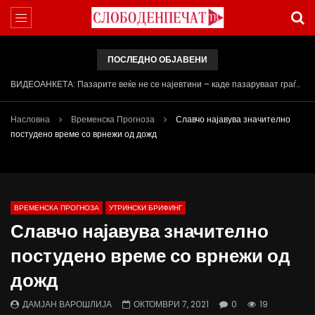
ПОСЛЕДНО ОБЈАВЕНИ
Арсовски: „Се вариме како жаби, додека сме надвор од ЕУ“
Насловна
Временска Прогноза
Славчо најавува значително
постудено време со врнежи од дожд
ВРЕМЕНСКА ПРОГНОЗА
УТРИНСКИ БРИФИНГ
Славчо најавува значително
постудено време со врнежи од
дожд
ДАМЈАН ВАРОШЛИЈА
ОКТОМВРИ 7, 2021
0
19