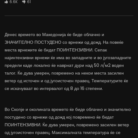
6.6K
61
Денес времето во Македонија ќе биде облачно и
ЗНАЧИТЕЛНО ПОСТУДЕНО со врнежи од дожд. На повеќе
места врнежите ќе бидат ПОИНТЕНЗИВНИ. Сепак
најинтензивни врнежи ќе има во западните и во југозападните
предели каде локално ќе наврнат дури над 50 л/м2 воден
талог. Ќе дува умерен, повремено на некои места засилен
ветер од источен и од југоисточен правец. Температурите ќе
се искачуваат во интервалот од 8 до 16 степени.
Во Скопје и околината времето ќе биде облачно и значително
постудено со врнежи од дожд кој повремено ќе бидат
ПОИНТЕНЗИВНИ. Ќе дува умерен, повремено засилен ветер
од југоисточен правец. Максималната температура ќе се