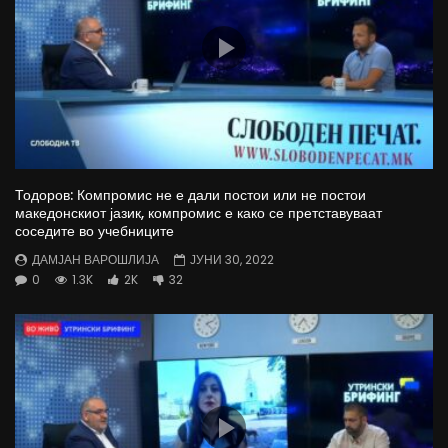
Тодоров: Компромис не е дали постои или не постои
македонскиот јазик, компромис е како се претставуваат
соседите во учебниците
ДАМЈАН ВАРОШЛИЈА
ЈУНИ 30, 2022
0
1.3K
2K
32